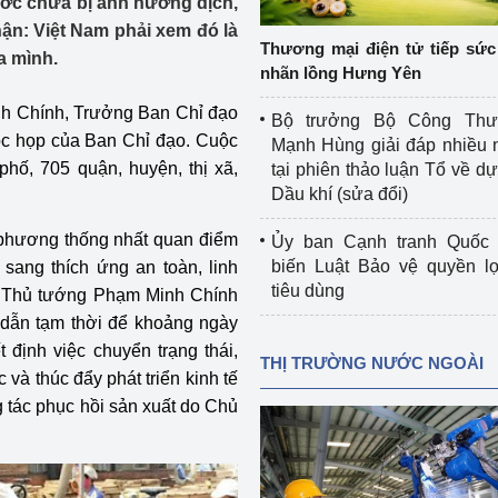
ước chưa bị ảnh hưởng dịch,
 luận
Họp báo
hận: Việt Nam phải xem đó là
Thương mại điện tử tiếp sức 
a mình.
Thông cáo báo chí
nhãn lồng Hưng Yên
Điểm báo
h Chính, Trưởng Ban Chỉ đạo
Bộ trưởng Bộ Công Th
uộc họp của Ban Chỉ đạo. Cuộc
Mạnh Hùng giải đáp nhiều 
Nông Lâm Thủy sản
phố, 705 quận, huyện, thị xã,
tại phiên thảo luận Tổ về dự 
Dầu khí (sửa đổi)
n lực
 phương thống nhất quan điểm
Ủy ban Cạnh tranh Quốc 
biến Luật Bảo vệ quyền l
 sang thích ứng an toàn, linh
tiêu dùng
9. Thủ tướng Phạm Minh Chính
Tổ chức kiểm định kỹ thuật an toàn lao 
dẫn tạm thời để khoảng ngày
động thuộc thẩm quyền quản lý của 
g Thương
Bộ Công Thương
t định việc chuyển trạng thái,
THỊ TRƯỜNG NƯỚC NGOÀI
và thúc đẩy phát triển kinh tế
Công Thương
Tổ chức được cấp GCN đăng ký, hoạt 
g tác phục hồi sản xuất do Chủ
động kiểm định thiết bị, dụng cụ điện 
làm việc ở môi trường không có nguy 
hiểm khí, bụi nổ
tiết kiệm và 
Hiệu quả năng lượng