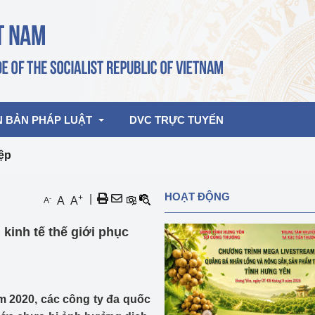
N BẢN PHÁP LUẬT
DVC TRỰC TUYẾN
iệp
bản pháp quy
Hoạt động của lãnh đạo Đảng, Nhà 
HOẠT ĐỘNG
+
|
-
A
A
A
nước
ghiệp, Thương 
bản điều hành
 kinh tế thế giới phục
am 2026
Hoạt động của Lãnh đạo Bộ
bản hợp nhất
Hoạt động của các đơn vị
rưởng
m 2020, các công ty đa quốc