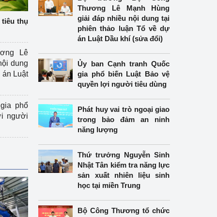
Thương Lê Mạnh Hùng
giải đáp nhiều nội dung tại
tiêu thụ
phiên thảo luận Tổ về dự
án Luật Dầu khí (sửa đổi)
ương Lê
nội dung
Ủy ban Cạnh tranh Quốc
án Luật
gia phổ biến Luật Bảo vệ
quyền lợi người tiêu dùng
gia phổ
Phát huy vai trò ngoại giao
ợi người
trong bảo đảm an ninh
năng lượng
Thứ trưởng Nguyễn Sinh
Nhật Tân kiểm tra năng lực
sản xuất nhiên liệu sinh
học tại miền Trung
Bộ Công Thương tổ chức