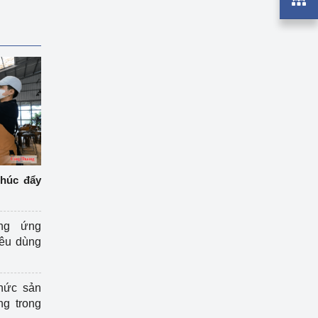
thúc đẩy
ng ứng
iêu dùng
hức sản
ng trong