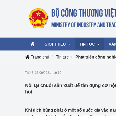
GIỚI THIỆU
TIN TỨC
VĂ
Trang chủ
Tin tức
Phát triển công ngh
Lãnh đạo Bộ
Hoạt động
Văn 
Thứ 7, 25/09/2021
|
19:10
Chức năng nhiệm vụ
Giải thưởng Công n
Văn 
Nối lại chuỗi sản xuất để tận dụng cơ hội
mại, Dịch vụ Việt N
Cơ cấu tổ chức
Văn 
hồi
Công Thương 57
Hoạt động của Bộ t
Khi dịch bùng phát ở một số quốc gia vào nă