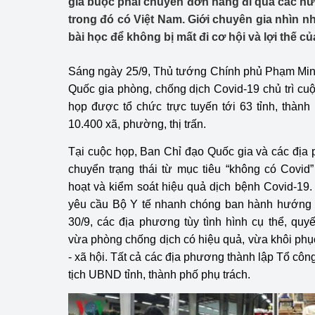
gia buộc phải chuyển đơn hàng đi qua các n
Công Thương - Công
trong đó có Việt Nam. Giới chuyên gia nhìn n
bài học để không bị mất đi cơ hội và lợi thế củ
Chuyển đổi số
Lịch sử phát triển
Sáng ngày 25/9, Thủ tướng Chính phủ Phạm Min
Quốc gia phòng, chống dịch Covid-19 chủ trì c
Bản tin Thị trường 
họp được tổ chức trực tuyến tới 63 tỉnh, thành 
10.400 xã, phường, thị trấn.
Phát triển nguồn nhâ
Tại cuộc họp, Ban Chỉ đạo Quốc gia và các địa
Phát triển bền vững
chuyển trạng thái từ mục tiêu “không có Covid”
hoạt và kiểm soát hiệu quả dịch bệnh Covid-1
Tổ chức kiểm định
yêu cầu Bộ Y tế nhanh chóng ban hành hướng 
Văn hóa ngành Côn
30/9, các địa phương tùy tình hình cụ thể, quyế
vừa phòng chống dịch có hiệu quả, vừa khôi phục 
Tái cơ cấu ngành 
- xã hội. Tất cả các địa phương thành lập Tổ côn
tịch UBND tỉnh, thành phố phụ trách.
Quản lý thị trường
Sử dụng năng lượng 