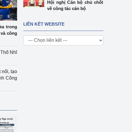
Hội nghị Cán bộ chủ chốt
về công tác cán bộ
LIÊN KẾT WEBSITE
ka trong
 và công
g Thổ Nhĩ
 nối, tạo
ành Công