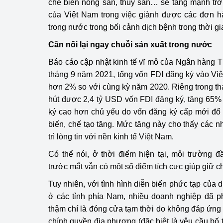
chế biến nông sản, thủy sản… sẽ tăng mạnh trở 
của Việt Nam trong việc giành được các đơn h
trong nước trong bối cảnh dịch bệnh trong thời gia
Cần nối lại ngay chuỗi sản xuất trong nước
Báo cáo cập nhật kinh tế vĩ mô của Ngân hàng 
tháng 9 năm 2021, tổng vốn FDI đăng ký vào Việ
hơn 2% so với cùng kỳ năm 2020. Riêng trong t
hút được 2,4 tỷ USD vốn FDI đăng ký, tăng 65%
ký cao hơn chủ yếu do vốn đăng ký cấp mới đổ 
biến, chế tạo tăng. Mức tăng này cho thấy các 
trì lòng tin với nền kinh tế Việt Nam.
Có thể nói, ở thời điểm hiện tại, môi trường 
trước mắt vẫn có một số điểm tích cực giúp giữ c
Tuy nhiên, với tình hình diễn biến phức tạp của d
ở các tỉnh phía Nam, nhiều doanh nghiệp đã ph
thậm chí là đóng cửa tạm thời do không đáp ứn
chính quyền địa phương (đặc biệt là yêu cầu bố 