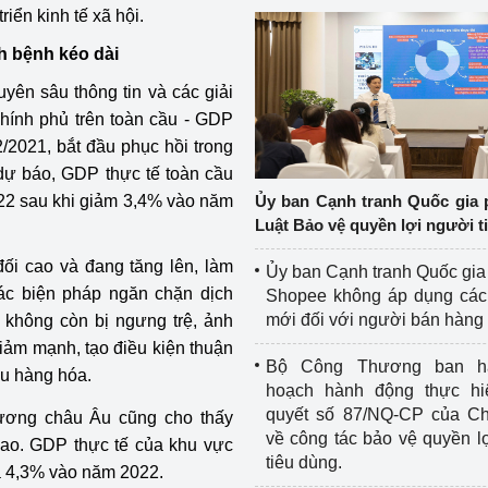
riển kinh tế xã hội.
ch bệnh kéo dài
uyên sâu thông tin và các giải
hính phủ trên toàn cầu - GDP
2/2021, bắt đầu phục hồi trong
 dự báo, GDP thực tế toàn cầu
22 sau khi giảm 3,4% vào năm
Ủy ban Cạnh tranh Quốc gia 
Luật Bảo vệ quyền lợi người t
đối cao và đang tăng lên, làm
Ủy ban Cạnh tranh Quốc gia
ác biện pháp ngăn chặn dịch
Shopee không áp dụng các 
mới đối với người bán hàng
 không còn bị ngưng trệ, ảnh
ảm mạnh, tạo điều kiện thuận
Bộ Công Thương ban h
ẩu hàng hóa.
hoạch hành động thực hi
quyết số 87/NQ-CP của Ch
ương châu Âu cũng cho thấy
về công tác bảo vệ quyền l
g cao. GDP thực tế của khu vực
tiêu dùng.
à 4,3% vào năm 2022.