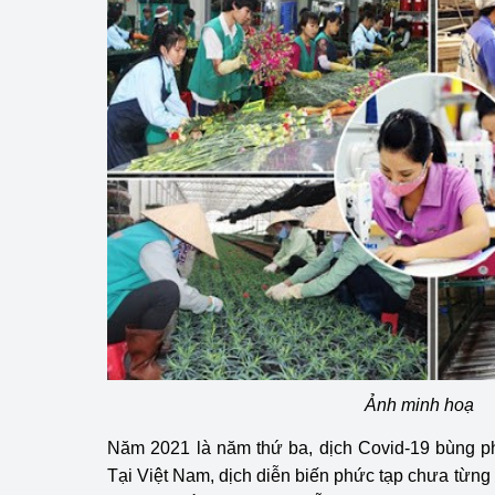
hiệu quả
Khoa học, công nghệ
tạo
Thông báo
Bảo vệ môi trường
Bảo vệ nền tảng tư 
Doanh nghiệp - Ngư
Xúc tiến thương mại
Thị trường nước ngo
Ảnh minh hoạ
Thị trường trong nư
Năm 2021 là năm thứ ba, dịch Covid-19 bùng phá
Ngành Công Thương 
Tại Việt Nam, dịch diễn biến phức tạp chưa từng 
Đại hội XIV của Đản