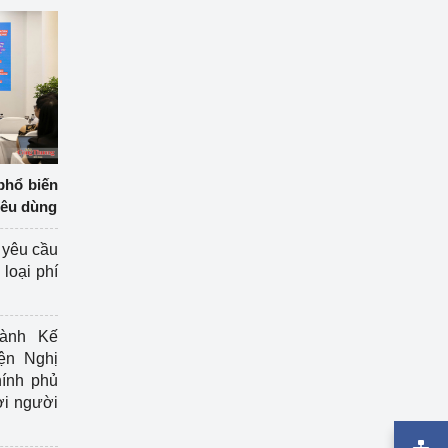
phổ biến
iêu dùng
 yêu cầu
loại phí
ành Kế
ện Nghị
ính phủ
ợi người