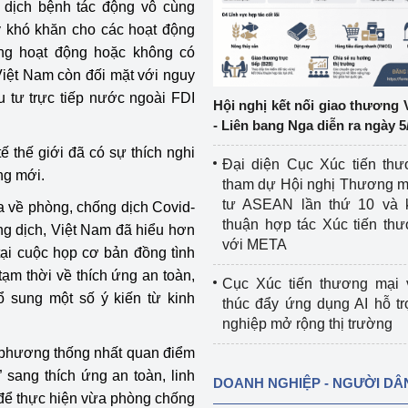
 dịch bệnh tác động vô cùng
ây khó khăn cho các hoạt động
ệp
Công nghiệp nền tảng
ừng hoạt động hoặc không có
 Việt Nam còn đối mặt với nguy
ng
Chính sách
u tư trực tiếp nước ngoài FDI
Hội nghị kết nối giao thương 
Sản xuất công nghiệp
- Liên bang Nga diễn ra ngày 5
ế thế giới đã có sự thích nghi
Đại diện Cục Xúc tiến th
ờng mới.
tham dự Hội nghị Thương m
tư ASEAN lần thứ 10 và 
a về phòng, chống dịch Covid-
thuận hợp tác Xúc tiến th
ng dịch, Việt Nam đã hiểu hơn
với META
tại cuộc họp cơ bản đồng tình
tạm thời về thích ứng an toàn,
Cục Xúc tiến thương mại 
ổ sung một số ý kiến từ kinh
thúc đẩy ứng dụng AI hỗ t
nghiệp mở rộng thị trường
 phương thống nhất quan điểm
 sang thích ứng an toàn, linh
DOANH NGHIỆP - NGƯỜI DÂ
 để thực hiện vừa phòng chống