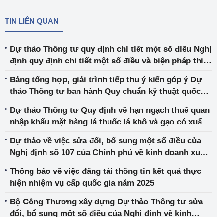
TIN LIÊN QUAN
Dự thảo Thông tư quy định chi tiết một số điều Nghị
định quy định chi tiết một số điều và biện pháp thi
hành Luật Địa chất và khoáng sản về kỹ thuật an
Bảng tổng hợp, giải trình tiếp thu ý kiến góp ý Dự
toàn trong khai thác khoáng sản
thảo Thông tư ban hành Quy chuẩn kỹ thuật quốc
gia về an toàn điện
Dự thảo Thông tư Quy định về hạn ngạch thuế quan
nhập khẩu mặt hàng lá thuốc lá khô và gạo có xuất
xứ từ Vương quốc Campuchia năm 2025 và năm
Dự thảo về việc sửa đổi, bổ sung một số điều của
2026
Nghị định số 107 của Chính phủ về kinh doanh xuất
khẩu gạo và Nghị định số 01 của Chính phủ sửa đổi,
Thông báo về việc đăng tải thông tin kết quả thực
bổ sung một số điều của Nghị định số 107
hiện nhiệm vụ cấp quốc gia năm 2025
Bộ Công Thương xây dựng Dự thảo Thông tư sửa
đổi, bổ sung một số điều của Nghị định về kinh