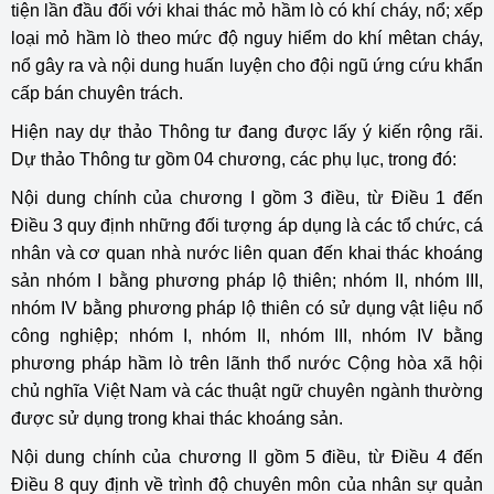
tiện lần đầu đối với khai thác mỏ hầm lò có khí cháy, nổ; xếp
loại mỏ hầm lò theo mức độ nguy hiểm do khí mêtan cháy,
nổ gây ra và nội dung huấn luyện cho đội ngũ ứng cứu khẩn
cấp bán chuyên trách.
Hiện nay dự thảo Thông tư đang được lấy ý kiến rộng rãi.
Dự thảo Thông tư gồm 04 chương, các phụ lục, trong đó:
Nội dung chính của chương I gồm 3 điều, từ Điều 1 đến
Điều 3 quy định những đối tượng áp dụng là các tổ chức, cá
nhân và cơ quan nhà nước liên quan đến khai thác khoáng
sản nhóm I bằng phương pháp lộ thiên; nhóm II, nhóm III,
nhóm IV bằng phương pháp lộ thiên có sử dụng vật liệu nổ
công nghiệp; nhóm I, nhóm II, nhóm III, nhóm IV bằng
phương pháp hầm lò trên lãnh thổ nước Cộng hòa xã hội
chủ nghĩa Việt Nam và các thuật ngữ chuyên ngành thường
được sử dụng trong khai thác khoáng sản.
Nội dung chính của chương II gồm 5 điều, từ Điều 4 đến
Điều 8 quy định về trình độ chuyên môn của nhân sự quản