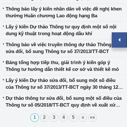
doanh xuất khẩu gạo
Thông báo lấy ý kiến nhân dân về việc đề nghị khen
thưởng Huân chương Lao động hạng Ba
Lấy ý kiến Dự thảo Thông tư quy định một số nội
dung kỹ thuật trong hoạt động dầu khí
Thông báo về việc truyền thông dự thảo Thông tư
sửa đổi, bổ sung Thông tư số 37/2013/TT-BCT
Bảng tổng hợp tiếp thu, giải trình ý kiến góp ý
Thông tư hướng dẫn thiết kế cơ sở và thiết kế mỏ
Lấy ý kiến Dự thảo sửa đổi, bổ sung một số điều
của Thông tư số 37/2013/TT-BCT ngày 30 tháng 12
năm 2013 của Bộ trưởng Bộ Công Thương quy định
Dự thảo thông tư sửa đổi, bổ sung một số điều của
nhập khẩu thuốc lá điếu, xì gà
Thông tư số 05/2018/TT-BCT quy định về xuất xứ
hàng hóa và Thông tư số 38/2018/TT-BCT của Bộ
1
2
3
4
5
»
»»
Công Thương quy định thực hiện chứng nhận xuất
xứ hàng hoá