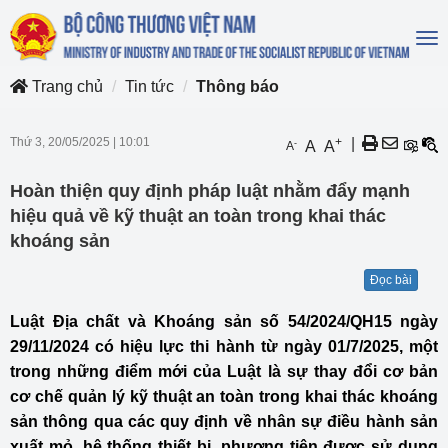
To
na
Trang chủ
Tin tức
Thông báo
Thứ 3, 20/05/2025
|
10:01
+
|
-
A
A
A
Hoàn thiện quy định pháp luật nhằm đẩy mạnh
hiệu quả về kỹ thuật an toàn trong khai thác
khoáng sản
Đọc bài
Luật Địa chất và Khoáng sản số 54/2024/QH15 ngày
29/11/2024 có hiệu lực thi hành từ ngày 01/7/2025, một
trong những điểm mới của Luật là sự thay đổi cơ bản
cơ chế quản lý kỹ thuật an toàn trong khai thác khoáng
sản thông qua các quy định về nhân sự điều hành sản
xuất mỏ, hệ thống thiết bị, phương tiện được sử dụng