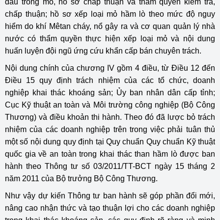
đầu trong mỏ, hồ sơ chấp thuận và thẩm quyền kiểm tra,
chấp thuận; hồ sơ xếp loại mỏ hầm lò theo mức độ nguy
hiểm do khí Mêtan cháy, nổ gây ra và cơ quan quản lý nhà
nước có thẩm quyền thực hiện xếp loại mỏ và nội dung
huấn luyện đội ngũ ứng cứu khẩn cấp bán chuyên trách.
Nội dung chính của chương IV gồm 4 điều, từ Điều 12 đến
Điều 15 quy định trách nhiệm của các tổ chức, doanh
nghiệp khai thác khoáng sản; Ủy ban nhân dân cấp tỉnh;
Cục Kỹ thuật an toàn và Môi trường công nghiệp (Bộ Công
Thương) và điều khoản thi hành. Theo đó đã lược bỏ trách
nhiệm của các doanh nghiệp trên trong việc phải tuân thủ
một số nội dung quy định tại Quy chuẩn Quy chuẩn Kỹ thuật
quốc gia về an toàn trong khai thác than hầm lò được ban
hành theo Thông tư số 03/2011/TT-BCT ngày 15 tháng 2
năm 2011 của Bộ trưởng Bộ Công Thương.
Như vậy dự kiến Thông tư ban hành sẽ góp phần đổi mới,
nâng cao nhận thức và tạo thuận lợi cho các doanh nghiệp