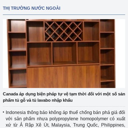
THỊ TRƯỜNG NƯỚC NGOÀI
Canada áp dụng biện pháp tự vệ tạm thời đối với một số sản
phẩm tủ gỗ và tủ lavabo nhập khẩu
Indonesia thông báo không áp thuế chống bán phá giá đối
với sản phẩm nhựa polypropylene homopolymer có xuất
xứ từ Ả Rập Xê Út, Malaysia, Trung Quốc, Philippines,