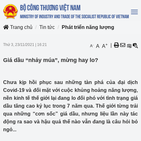
To
na
Trang chủ
Tin tức
Phát triển năng lượng
Thứ 3, 23/11/2021
|
16:21
+
|
-
A
A
A
Giá dầu “nhảy múa”, mừng hay lo?
Chưa kịp hồi phục sau những tàn phá của đại dịch
Covid-19 và đối mặt với cuộc khủng hoảng năng lượng,
nền kinh tế thế giới lại đang lo đối phó với tình trạng giá
dầu tăng cao kỷ lục trong 7 năm qua. Thế giới từng trải
qua những “cơn sốc” giá dầu, nhưng liệu lần này tác
động ra sao và hậu quả thế nào vẫn đang là câu hỏi bỏ
ngỏ...