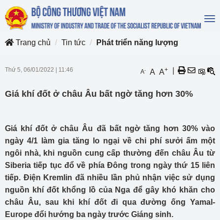
To
na
Trang chủ
Tin tức
Phát triển năng lượng
Thứ 5, 06/01/2022
|
11:46
+
|
-
A
A
A
Giá khí đốt ở châu Âu bất ngờ tăng hơn 30%
Giá khí đốt ở châu Âu đã bất ngờ tăng hơn 30% vào
ngày 4/1 làm gia tăng lo ngại về chi phí sưởi ấm một
ngôi nhà, khi nguồn cung cấp thường đến châu Âu từ
Siberia tiếp tục đổ về phía Đông trong ngày thứ 15 liên
tiếp. Điện Kremlin đã nhiều lần phủ nhận việc sử dụng
nguồn khí đốt khổng lồ của Nga để gây khó khăn cho
châu Âu, sau khi khí đốt đi qua đường ống Yamal-
Europe đổi hướng ba ngày trước Giáng sinh.