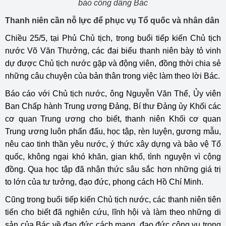
báo công dâng Bác
Thanh niên cần nỗ lực để phục vụ Tổ quốc và nhân dân
Chiều 25/5, tại Phủ Chủ tịch, trong buổi tiếp kiến Chủ tịch
nước Võ Văn Thưởng, các đại biểu thanh niên bày tỏ vinh
dự được Chủ tịch nước gặp và động viên, đồng thời chia sẻ
những câu chuyện của bản thân trong việc làm theo lời Bác.
Báo cáo với Chủ tịch nước, ông Nguyễn Văn Thể, Ủy viên
Ban Chấp hành Trung ương Đảng, Bí thư Đảng ủy Khối các
cơ quan Trung ương cho biết, thanh niên Khối cơ quan
Trung ương luôn phấn đấu, học tập, rèn luyện, gương mẫu,
nêu cao tinh thần yêu nước, ý thức xây dựng và bảo vệ Tổ
quốc, không ngại khó khăn, gian khổ, tình nguyện vì cộng
đồng. Qua học tập đã nhận thức sâu sắc hơn những giá trị
to lớn của tư tưởng, đạo đức, phong cách Hồ Chí Minh.
Cũng trong buổi tiếp kiến Chủ tịch nước, các thanh niên tiên
tiến cho biết đã nghiên cứu, lĩnh hội và làm theo những di
sản của Bác về đạo đức cách mạng, đạo đức công vụ trong