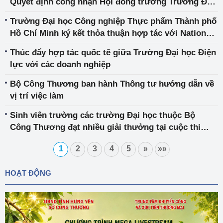
Quyết định công nhận Hội đồng trường Trường Đại
học Điện lực
Trường Đại học Công nghiệp Thực phẩm Thành phố
Hồ Chí Minh ký kết thỏa thuận hợp tác với National
Geographic Learning
Thúc đẩy hợp tác quốc tế giữa Trường Đại học Điện
lực với các doanh nghiệp
Bộ Công Thương ban hành Thông tư hướng dẫn về
vị trí việc làm
Sinh viên trường các trường Đại học thuộc Bộ
Công Thương đạt nhiều giải thưởng tại cuộc thi
Khởi nghiệp Quốc gia của học sinh, sinh viên năm
1
2
3
4
5
»
»»
2023
HOẠT ĐỘNG