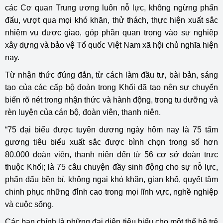
các Cơ quan Trung ương luôn nỗ lực, không ngừng phấn
đấu, vượt qua mọi khó khăn, thử thách, thực hiện xuất sắc
nhiệm vụ được giao, góp phần quan trọng vào sự nghiệp
xây dựng và bảo vệ Tổ quốc Việt Nam xã hội chủ nghĩa hiện
nay.
Từ nhận thức đúng đắn, từ cách làm đầu tư, bài bản, sáng
tạo của các cấp bộ đoàn trong Khối đã tạo nên sự chuyển
biến rõ nét trong nhận thức và hành động, trong tu dưỡng và
rèn luyện của cán bộ, đoàn viên, thanh niên.
“75 đại biểu được tuyên dương ngày hôm nay là 75 tấm
gương tiêu biểu xuất sắc được bình chọn trong số hơn
80.000 đoàn viên, thanh niên đến từ 56 cơ sở đoàn trực
thuộc Khối; là 75 câu chuyện đầy sinh động cho sự nỗ lực,
phấn đấu bền bỉ, không ngại khó khăn, gian khổ, quyết tâm
chinh phục những đỉnh cao trong mọi lĩnh vực, nghề nghiệp
và cuộc sống.
Các bạn chính là những đại diện tiêu biểu cho một thế hệ trẻ