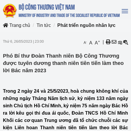
To
na
Trang chủ
Tin tức
Phát triển nguồn nhân lực
Thứ 6, 26/05/2023
|
23:00
+
|
-
A
A
A
Phó Bí thư Đoàn Thanh niên Bộ Công Thương
được tuyên dương thanh niên tiên tiến làm theo
lời Bác năm 2023
Trong 2 ngày 24 và 25/5/2023, hoà chung không khí của
những ngày Tháng Năm lịch sử, kỷ niệm 133 năm ngày
sinh Chủ tịch Hồ Chí Minh, kỷ niệm 75 năm ngày Bác Hồ
ra lời kêu gọi thi đua ái quốc, Đoàn TNCS Hồ Chí Minh
Khối các cơ quan Trung ương đã tổ chức chuỗi các sự
kiện Liên hoan Thanh niên tiên tiến làm theo lời Bác