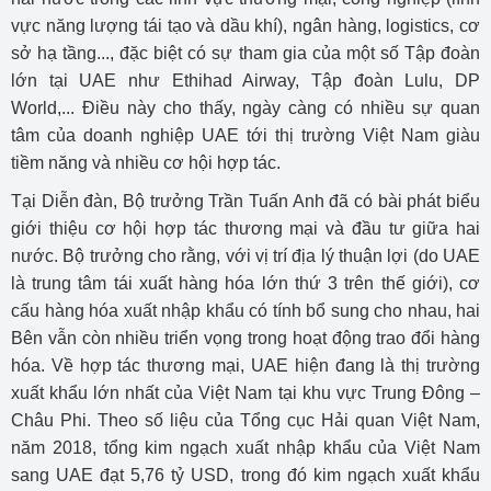
vực năng lượng tái tạo và dầu khí), ngân hàng, logistics, cơ
sở hạ tầng..., đặc biệt có sự tham gia của một số Tập đoàn
lớn tại UAE như Ethihad Airway, Tập đoàn Lulu, DP
World,... Điều này cho thấy, ngày càng có nhiều sự quan
tâm của doanh nghiệp UAE tới thị trường Việt Nam giàu
tiềm năng và nhiều cơ hội hợp tác.
Tại Diễn đàn, Bộ trưởng Trần Tuấn Anh đã có bài phát biểu
giới thiệu cơ hội hợp tác thương mại và đầu tư giữa hai
nước. Bộ trưởng cho rằng, với vị trí địa lý thuận lợi (do UAE
là trung tâm tái xuất hàng hóa lớn thứ 3 trên thế giới), cơ
cấu hàng hóa xuất nhập khẩu có tính bổ sung cho nhau, hai
Bên vẫn còn nhiều triển vọng trong hoạt động trao đổi hàng
hóa. Về hợp tác thương mại, UAE hiện đang là thị trường
xuất khẩu lớn nhất của Việt Nam tại khu vực Trung Đông –
Châu Phi. Theo số liệu của Tổng cục Hải quan Việt Nam,
năm 2018, tổng kim ngạch xuất nhập khẩu của Việt Nam
sang UAE đạt 5,76 tỷ USD, trong đó kim ngạch xuất khẩu