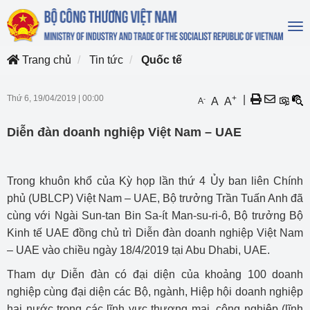
To
na
Trang chủ
Tin tức
Quốc tế
Thứ 6, 19/04/2019
|
00:00
+
|
-
A
A
A
Diễn đàn doanh nghiệp Việt Nam – UAE
Trong khuôn khổ của Kỳ họp lần thứ 4 Ủy ban liên Chính
phủ (UBLCP) Việt Nam – UAE, Bộ trưởng Trần Tuấn Anh đã
cùng với Ngài Sun-tan Bin Sa-ít Man-su-ri-ô, Bộ trưởng Bộ
Kinh tế UAE đồng chủ trì Diễn đàn doanh nghiệp Việt Nam
– UAE vào chiều ngày 18/4/2019 tại Abu Dhabi, UAE.
Tham dự Diễn đàn có đại diện của khoảng 100 doanh
nghiệp cùng đại diện các Bộ, ngành, Hiệp hội doanh nghiệp
hai nước trong các lĩnh vực thương mại, công nghiệp (lĩnh