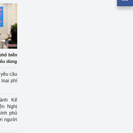
phổ biến
iêu dùng
 yêu cầu
loại phí
ành Kế
ện Nghị
ính phủ
ợi người