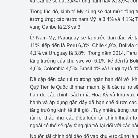
và Caribe sẽ đạt 3,4% trong năm nay và 3,9% tron
Công Thương - Công
Trong lúc đó, kinh tế Mỹ cũng sẽ đạt mức tăng 
Chuyển đổi số
tương ứng; các nước nam Mỹ là 3,4% và 4,1%; Tr
vùng Caribe là 2,3 và 3.
Lịch sử phát triển
Ở Nam Mỹ, Paraguay sẽ là nước dẫn đầu về tă
Bản tin Thị trường 
11%, tiếp đến là Peru 6,3%, Chile 4,9%, Bolivia
4,1% và Uruguay là 3,8%. Trong năm 2014, Peru 
Phát triển nguồn nhâ
tăng trưởng của khu vực với 6,1%, kế đến là Bol
4,6%, Colombia 4,5%, Brasil 4% và Uruguay là 4
Phát triển bền vững
Đề cập đến các rủi ro trong ngắn hạn đối với 
Tổ chức kiểm định
Quỹ Tiền tệ Quốc tế nhấn mạnh, tỷ lệ các rủi ro s
hạn do các chính sách mà Hoa Kỳ và khu vực 
Văn hóa ngành Côn
hành và áp dụng gần đây đã hạn chế được các 
Tái cơ cấu ngành 
tăng trưởng kinh tế thế giới. Tuy nhiên, trong tr
rủi ro khác như các điều kiện tài chính thuận lợ
Quản lý thị trường
ngoài có thể sẽ gây tăng giá trở lại đối với các h
Nguồn tài chính dồi dào đổ vào khu vực cũng là 
Sử dụng năng lượng 