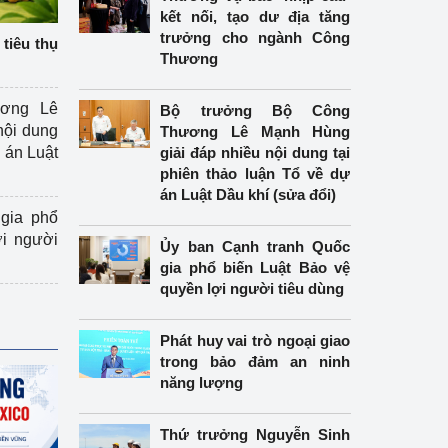
kết nối, tạo dư địa tăng
trưởng cho ngành Công
tiêu thụ
Thương
ương Lê
Bộ trưởng Bộ Công
nội dung
Thương Lê Mạnh Hùng
án Luật
giải đáp nhiều nội dung tại
phiên thảo luận Tổ về dự
án Luật Dầu khí (sửa đổi)
gia phổ
ợi người
Ủy ban Cạnh tranh Quốc
gia phổ biến Luật Bảo vệ
quyền lợi người tiêu dùng
Phát huy vai trò ngoại giao
trong bảo đảm an ninh
năng lượng
Thứ trưởng Nguyễn Sinh