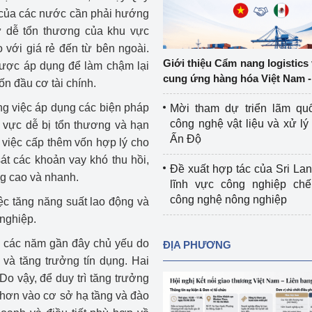
Cơ sở sản xuất, sửa chữa chai chứa 
h của các nước cần phải hướng
LPG
sự dễ tổn thương của khu vực
 và đổi mới sáng 
 với giá rẻ đến từ bên ngoài.
Tổ chức huấn luyện, bồi dưỡng 
Giới thiệu Cẩm nang logistics
 được áp dụng để làm chậm lại
nghiệp vụ kiểm định kỹ thuật an toàn 
cung ứng hàng hóa Việt Nam -
n đầu cơ tài chính.
lao động
ng việc áp dụng các biện pháp
Mời tham dự triển lãm qu
Video bảo vệ môi trường
công nghệ vật liệu và xử lý 
h vực dễ bị tổn thương và hạn
Ấn Độ
i việc cấp thêm vốn hợp lý cho
tưởng của Đảng
Album ảnh bảo vệ môi trường
t các khoản vay khó thu hồi,
Đề xuất hợp tác của Sri Lan
ời dân
Văn bản về môi trường
ng cao và nhanh.
lĩnh vực công nghiệp chế
công nghệ nông nghiệp
iệc tăng năng suất lao động và
Đọc báo giúp bạn
Khu vực miền Bắc
nghiệp.
ài
Khu vực miền Trung
Hiệp định EVFTA
ng các năm gần đây chủ yếu do
ĐỊA PHƯƠNG
 và tăng trưởng tín dụng. Hai
ớc
Khu vực miền Nam
Thị trường châu Á – châu Phi
Do vậy, để duy trì tăng trưởng
 hơn vào cơ sở hạ tầng và đào
đưa nghị quyết 
Thị trường châu Âu – châu Mỹ
g vào cuộc sống