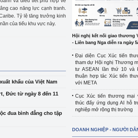
doanh và điều tiết phù hợp về
nâng cao năng lực cạnh tranh.
ệp
Công nghiệp nền tảng
aribe. Tỷ lệ tăng trưởng kinh
nần của tiểu khu vực này.
ng
Chính sách
Hội nghị kết nối giao thương 
Sản xuất công nghiệp
- Liên bang Nga diễn ra ngày 5
Đại diện Cục Xúc tiến th
tham dự Hội nghị Thương m
tư ASEAN lần thứ 10 và 
thuận hợp tác Xúc tiến th
xuất khẩu của Việt Nam
với META
t, Đức từ ngày 8 đến 11
Cục Xúc tiến thương mại 
thúc đẩy ứng dụng AI hỗ t
nghiệp mở rộng thị trường
uộc đua bình đẳng cho tập
DOANH NGHIỆP - NGƯỜI DÂ