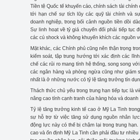
hiệu quả
Tiền tệ Quốc tế khuyến cáo, chính sách tài chín
tới hạn chế sự tích lũy các quỹ tài chính và 
Khoa học, công nghệ
doanh nghiệp, trong bối cảnh nguồn tiền dồi dào
tạo
Sự linh hoạt về tỷ giá chuyển đổi phải tiếp tục
các cú shock và không khuyến khích các nguồn vố
Thông báo
Mặt khác, các Chính phủ cũng nên thận trọng tro
Bảo vệ môi trường
kiểm soát, tập trung hướng tới xác định các lĩn
chế các rủi ro mang tính hệ thống, song song vớ
Bảo vệ nền tảng tư 
các ngân hàng và phòng ngừa cũng như giám sá
Doanh nghiệp - Ngư
nhất là ở những nước có tỷ lệ tăng trưởng tín dụ
Thách thức chủ yếu trong trung hạn tiếp tục là v
Xúc tiến thương mại
nâng cao tính cạnh tranh của hàng hóa và doanh 
Thị trường nước ngo
Tỷ lệ tăng trưởng kinh tế cao ở Mỹ La Tinh tro
sự hỗ trợ từ việc tăng sử dụng nguồn nhân lực
Thị trường trong nư
động lực này có thể bị chậm lại trong trung hạn. 
cao và ổn định Mỹ La Tinh cần phải đầu tư nhiều
Ngành Công Thương 
Đại hội XIV của Đản