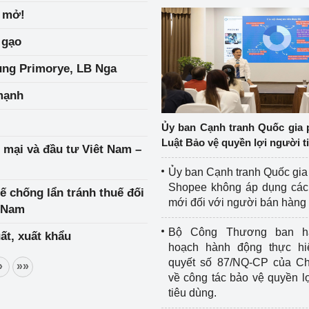
ã mở!
 gạo
ùng Primorye, LB Nga
mạnh
Ủy ban Cạnh tranh Quốc gia 
Luật Bảo vệ quyền lợi người t
g mại và đầu tư Viêt Nam –
Ủy ban Cạnh tranh Quốc gia
Shopee không áp dụng các 
ế chống lẩn tránh thuế đối
mới đối với người bán hàng
t Nam
Bộ Công Thương ban h
ất, xuất khẩu
hoạch hành động thực hi
quyết số 87/NQ-CP của Ch
»
»»
về công tác bảo vệ quyền l
tiêu dùng.