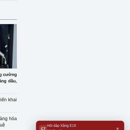
ng cường
ăng dầu,
riển khai
hàng hóa
tuệ
Hỏi đáp Xăng E10
×
CT