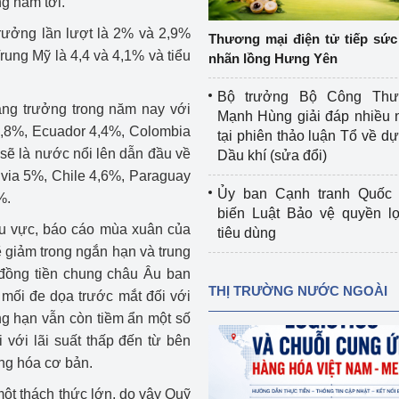
g năm tới.
 luận
Họp báo
trưởng lần lượt là 2% và 2,9%
Thương mại điện tử tiếp sức 
Thông cáo báo chí
ung Mỹ là 4,4 và 4,1% và tiểu
nhãn lồng Hưng Yên
Điểm báo
Bộ trưởng Bộ Công Th
ng trưởng trong năm nay với
Mạnh Hùng giải đáp nhiều 
Nông Lâm Thủy sản
 4,8%, Ecuador 4,4%, Colombia
tại phiên thảo luận Tổ về dự 
sẽ là nước nổi lên dẫn đầu về
Dầu khí (sửa đổi)
n lực
ivia 5%, Chile 4,6%, Paraguay
Ủy ban Cạnh tranh Quốc 
%.
biến Luật Bảo vệ quyền l
khu vực, báo cáo mùa xuân của
tiêu dùng
Tổ chức kiểm định kỹ thuật an toàn lao 
ẽ giảm trong ngắn hạn và trung
động thuộc thẩm quyền quản lý của 
đồng tiền chung châu Âu ban
g Thương
Bộ Công Thương
THỊ TRƯỜNG NƯỚC NGOÀI
mối đe dọa trước mắt đối với
Công Thương
ung hạn vẫn còn tiềm ẩn một số
Tổ chức được cấp GCN đăng ký, hoạt 
động kiểm định thiết bị, dụng cụ điện 
i với lãi suất thấp đến từ bên
làm việc ở môi trường không có nguy 
àng hóa cơ bản.
hiểm khí, bụi nổ
một thách thức lớn, do vậy Quỹ
tiết kiệm và 
Hiệu quả năng lượng