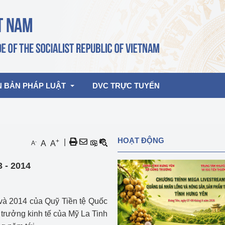
N BẢN PHÁP LUẬT
DVC TRỰC TUYẾN
bản pháp quy
Hoạt động của lãnh đạo Đảng, Nhà 
HOẠT ĐỘNG
+
|
-
A
A
A
nước
ghiệp, Thương 
bản điều hành
 - 2014
am 2026
Hoạt động của Lãnh đạo Bộ
bản hợp nhất
Hoạt động của các đơn vị
 và 2014 của Quỹ Tiền tệ Quốc
rưởng
 trưởng kinh tế của Mỹ La Tinh