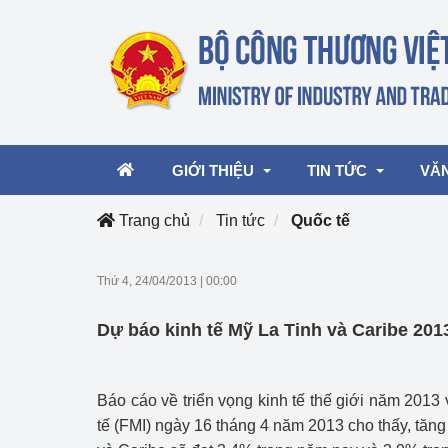
GIỚI THIỆU
TIN TỨC
VĂ
Trang chủ
Tin tức
Quốc tế
Lãnh đạo Bộ
Hoạt động
Văn 
Thứ 4, 24/04/2013
|
00:00
Chức năng nhiệm vụ
Giải thưởng Công n
Văn 
Dự báo kinh tế Mỹ La Tinh và Caribe 2013
mại, Dịch vụ Việt N
Cơ cấu tổ chức
Văn 
Công Thương 57
Báo cáo về triển vọng kinh tế thế giới năm 2013
Hoạt động của Bộ t
tế (FMI) ngày 16 tháng 4 năm 2013 cho thấy, tăng