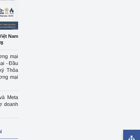
Việt Nam
/8
ương mại
ại - Đầu
ký Thỏa
ương mại
và Meta
rợ doanh
N