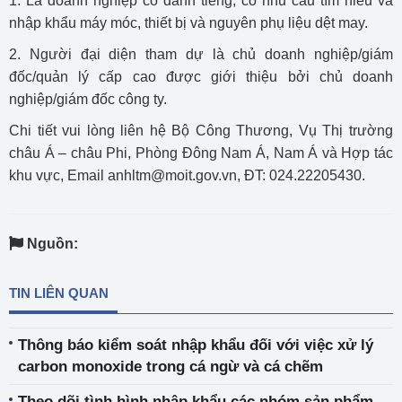
1. Là doanh nghiệp có danh tiếng, có nhu cầu tìm hiểu và
nhập khẩu máy móc, thiết bị và nguyên phụ liệu dệt may.
2. Người đại diện tham dự là chủ doanh nghiệp/giám
đốc/quản lý cấp cao được giới thiệu bởi chủ doanh
nghiệp/giám đốc công ty.
Chi tiết vui lòng liên hệ Bộ Công Thương, Vụ Thị trường
châu Á – châu Phi, Phòng Đông Nam Á, Nam Á và Hợp tác
khu vực, Email anhltm@moit.gov.vn, ĐT: 024.22205430.
Nguồn:
TIN LIÊN QUAN
Thông báo kiểm soát nhập khẩu đối với việc xử lý
carbon monoxide trong cá ngừ và cá chẽm
Theo dõi tình hình nhập khẩu các nhóm sản phẩm