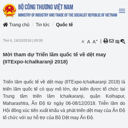
To
na
Trang chủ
Tin tức
Quốc tế
Thứ 6, 19/10/2018
|
00:00
+
|
-
A
A
A
Mời tham dự Triển lãm quốc tế về dệt may
(IITExpo-Ichalkaranji 2018)
Triển lãm quốc tế về dệt may (IITExpo-Ichalkaranji 2018) là
triển lãm quốc tế có quy mô lớn, dự kiến được tổ chức tại
Trung tâm triển lãm Ichalkaranji, quận Kolhapur,
Maharashtra, Ấn Độ từ ngày 06-08/12/2018. Triễn lãm do
Hội đồng xúc tiến xuất khẩu và phát triển dệt may của Ấn Độ
tổ chức với sự hỗ trợ của Bộ Dệt may Ấn Độ.