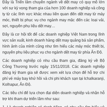
Đây là Triển lãm chuyên ngành về dệt may có quy mô lớn
với sự kỳ vọng tham gia của hơn 100 doanh nghiệp và công
ty từ các lĩnh vực khác nhau liên quan đến dệt may từ máy
móc, thiết bị phục vụ cho ngành may mặc đến các loại vải,
sợi, nguyên phụ liệu dệt may…
Đây là cơ hội tốt để các doanh nghiệp Việt Nam trong lĩnh
vực sản xuất, kinh doanh hàng dệt may quảng bá sản phẩm,
hình ảnh của mình cũng như tìm hiểu các máy móc thiết bị,
nguyên phụ liệu phục vụ cho ngành dệt may từ phía Ấn Độ.
Các doanh nghiệp có nhu cầu tham gia, đăng ký về Bộ
Công Thương trước ngày 15/11/2018. Các doanh nghiệp
đăng ký tham gia sẽ được xem xét lựa chọn để hỗ trợ chi
phí vé máy bay khứ hồi và chi phi khách sạn tại Ichalkaranji,
Kolhapur, Ấn Độ.
Các tiêu chí để lựa chọn đại diện doanh nghiệp và nhận hỗ
trợ khi tham dự triển lãm như sau: