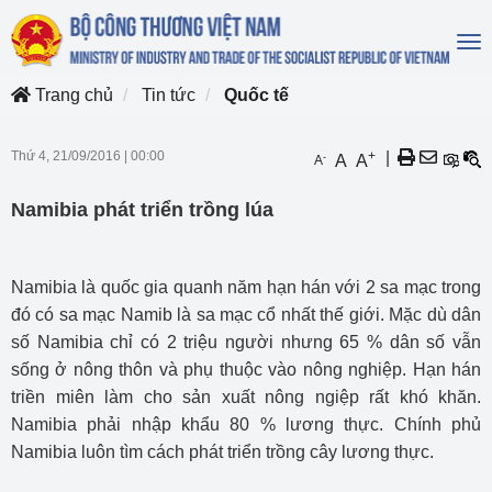
To
na
Trang chủ
Tin tức
Quốc tế
Thứ 4, 21/09/2016
|
00:00
+
|
-
A
A
A
Namibia phát triển trồng lúa
Namibia là quốc gia quanh năm hạn hán với 2 sa mạc trong
đó có sa mạc Namib là sa mạc cổ nhất thế giới. Mặc dù dân
số Namibia chỉ có 2 triệu người nhưng 65 % dân số vẫn
sống ở nông thôn và phụ thuộc vào nông nghiệp. Hạn hán
triền miên làm cho sản xuất nông ngiệp rất khó khăn.
Namibia phải nhập khẩu 80 % lương thực. Chính phủ
Namibia luôn tìm cách phát triển trồng cây lương thực.