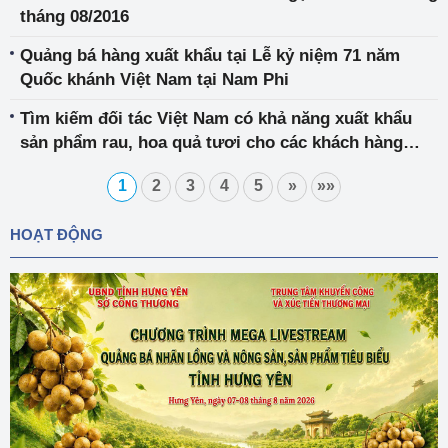
tháng 08/2016
Quảng bá hàng xuất khẩu tại Lễ kỷ niệm 71 năm
Quốc khánh Việt Nam tại Nam Phi
Tìm kiếm đối tác Việt Nam có khả năng xuất khẩu
sản phẩm rau, hoa quả tươi cho các khách hàng
Thụy Sĩ
1
2
3
4
5
»
»»
HOẠT ĐỘNG