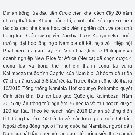
Dự án trồng lúa đầu tiên được triển khai cách đây 20 năm
nhưng thất bại. Không nản chí, chính phủ kêu gọi sự hợp
tác của các nhà khoa học, các viện nghiên cứu, và các chủ
trang trại. Giáo sư người Zambia Luke Kanyomeka thuộc
trường đại học tổng hợp Namibia đã kết hợp với Hiệp hội
Phát triển Lúa gạo Tây Phi, Viện Lúa Quốc tế Philippine và
doanh nghiệp New Rice for Africa (Nerica) đã chọn được 4
giống lúa và trồng thử nghiệm thành công tại vùng
Kalimbeza thuộc tỉnh Caprivi của Namibia. 3 héc-ta đầu tiên
đã cho năng suất 5-8 tấn/héc-ta. Trước thành công đó tháng
10/2015 Tổng thống Namibia Hefikepunye Pohamba quyết
định triển khai Dự án Lúa gạo Quốc gia Kalimbeza. Năm
2015 dự án trồng thử nghiệm 76 héc-ta và thu hoạch được
120 tấn lúa. Theo kế hoạch năm 2016 Dự án sẽ tăng diện
tích trồng lúa lên 150 héc-ta với sản lượng dự kiến 350 tấn.
Ngoài cộng đồng người Trung quốc tại Namibia, người dân
Namibia bắt đầu quen với ăn gạo. Hệ thống siêu thị Spar và