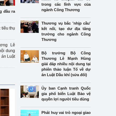
trong các lĩnh vực của
ngành Công Thương
g đầu ra
Thương vụ bắc 'nhịp cầu'
 tiêu thụ
kết nối, tạo dư địa tăng
trưởng cho ngành Công
Thương
ương Lê
nội dung
Bộ trưởng Bộ Công
án Luật
Thương Lê Mạnh Hùng
giải đáp nhiều nội dung tại
phiên thảo luận Tổ về dự
án Luật Dầu khí (sửa đổi)
Ủy ban Cạnh tranh Quốc
gia phổ biến Luật Bảo vệ
quyền lợi người tiêu dùng
Phát huy vai trò ngoại giao