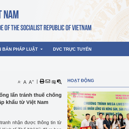
N BẢN PHÁP LUẬT
DVC TRỰC TUYẾN
bản pháp quy
Hoạt động của lãnh đạo Đảng, Nhà 
HOẠT ĐỘNG
+
|
-
A
A
A
nước
ghiệp, Thương 
bản điều hành
hống lẩn tránh thuế chống
am 2026
Hoạt động của Lãnh đạo Bộ
bản hợp nhất
ập khẩu từ Việt Nam
Hoạt động của các đơn vị
rưởng
ranh nhận được thông tin từ