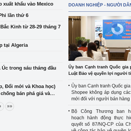
p xuất khẩu vào Mexico
DOANH NGHIỆP - NGƯỜI DÂ
Phi lần thứ 6
Bắc Kinh từ 28-29 tháng 7
 tại Algeria
Ủy ban Cạnh tranh Quốc gia 
à Úc trong sáu tháng đầu
Luật Bảo vệ quyền lợi người t
Ủy ban Cạnh tranh Quốc gia
p, Đổi mới và Khoa học)
Shopee không áp dụng các 
 chống bán phá giá và
mới đối với người bán hàng
 (aluminium extrusion)
»
»»
Bộ Công Thương ban h
hoạch hành động thực hi
quyết số 87/NQ-CP của Ch
về công tác bảo vệ quyền l