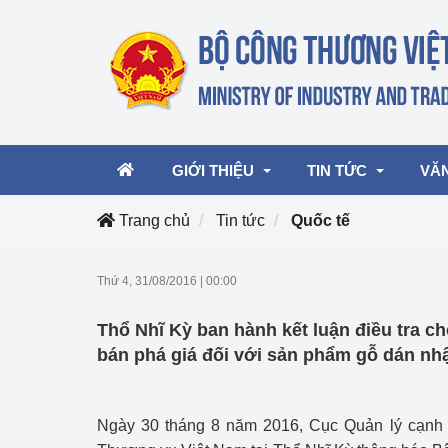
GIỚI THIỆU
TIN TỨC
VĂ
Trang chủ
Tin tức
Quốc tế
Lãnh đạo Bộ
Hoạt động
Văn 
Thứ 4, 31/08/2016
|
00:00
Chức năng nhiệm vụ
Giải thưởng Công n
Văn 
Thổ Nhĩ Kỳ ban hành kết luận điều tra c
mại, Dịch vụ Việt N
Cơ cấu tổ chức
Văn 
bán phá giá đối với sản phẩm gỗ dán nh
Công Thương 57
Hoạt động của Bộ t
Ngày 30 tháng 8 năm 2016, Cục Quản lý cạnh t