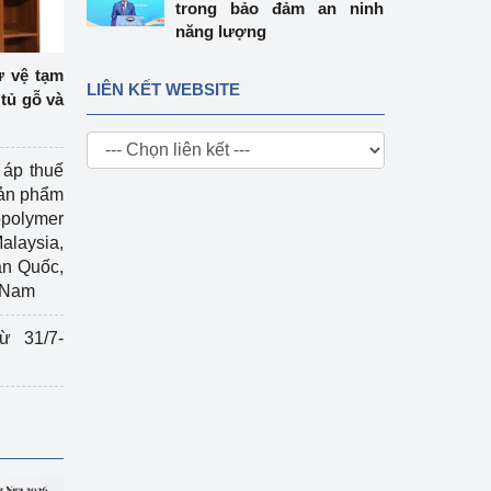
trong bảo đảm an ninh
năng lượng
ự vệ tạm
LIÊN KẾT WEBSITE
tủ gỗ và
 áp thuế
sản phẩm
polymer
Malaysia,
àn Quốc,
t Nam
ừ 31/7-