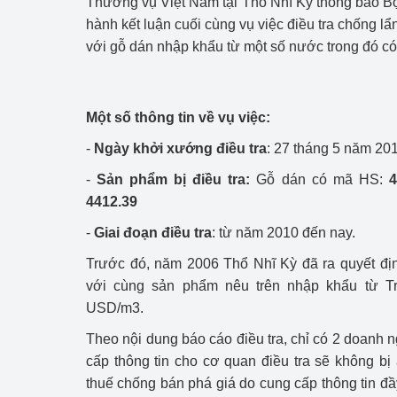
Thương vụ Việt Nam tại Thổ Nhĩ Kỳ thông báo Bộ
Công Thương - Công
hành kết luận cuối cùng vụ việc điều tra chống lẩ
với gỗ dán nhập khẩu từ một số nước trong đó có
Chuyển đổi số
Lịch sử phát triển
Một số thông tin về vụ việc:
Bản tin Thị trường 
-
Ngày khởi xướng điều tra
: 27 tháng 5 năm 20
Phát triển nguồn nhâ
-
Sản phẩm bị điều tra:
Gỗ dán có mã HS:
4
4412.39
Phát triển bền vững
-
Giai đoạn điều tra
: từ năm 2010 đến nay.
Tổ chức kiểm định
Trước đó, năm 2006 Thổ Nhĩ Kỳ đã ra quyết đị
Văn hóa ngành Côn
với cùng sản phẩm nêu trên nhập khẩu từ T
USD/m3.
Tái cơ cấu ngành 
Theo nội dung báo cáo điều tra, chỉ có 2 doanh 
Quản lý thị trường
cấp thông tin cho cơ quan điều tra sẽ không b
thuế chống bán phá giá do cung cấp thông tin đầ
Sử dụng năng lượng 