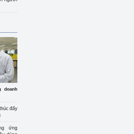
g doanh
thúc đẩy
g
ng ứng