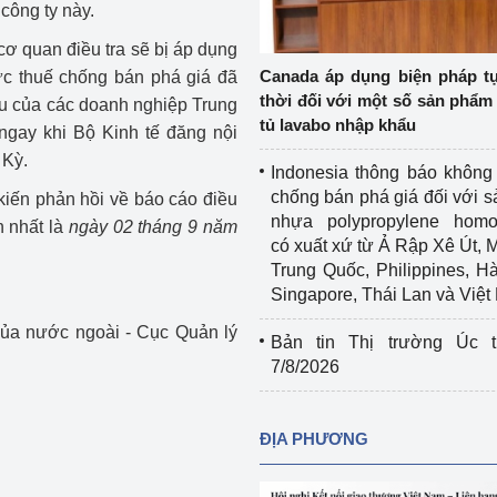
công ty này.
Cơ sở sản xuất, sửa chữa chai chứa 
LPG
ơ quan điều tra sẽ bị áp dụng
 và đổi mới sáng 
Canada áp dụng biện pháp t
c thuế chống bán phá giá đã
Tổ chức huấn luyện, bồi dưỡng 
thời đối với một số sản phẩm 
u của các doanh nghiệp Trung
nghiệp vụ kiểm định kỹ thuật an toàn 
tủ lavabo nhập khẩu
ngay khi Bộ Kinh tế đăng nội
lao động
 Kỳ.
Indonesia thông báo không
Video bảo vệ môi trường
chống bán phá giá đối với 
kiến phản hồi về báo cáo điều
nhựa polypropylene homo
n nhất là
ngày 02 tháng 9 năm
tưởng của Đảng
Album ảnh bảo vệ môi trường
có xuất xứ từ Ả Rập Xê Út, 
Trung Quốc, Philippines, H
ời dân
Văn bản về môi trường
Singapore, Thái Lan và Việ
Đọc báo giúp bạn
Khu vực miền Bắc
của nước ngoài - Cục Quản lý
Bản tin Thị trường Úc t
7/8/2026
ài
Khu vực miền Trung
Hiệp định EVFTA
ớc
Khu vực miền Nam
Thị trường châu Á – châu Phi
ĐỊA PHƯƠNG
đưa nghị quyết 
Thị trường châu Âu – châu Mỹ
g vào cuộc sống