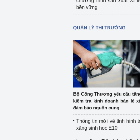
chương trình sản xuất và t
bền vững
QUẢN LÝ THỊ TRƯỜNG
Bộ Công Thương yêu cầu tă
kiểm tra kinh doanh bán lẻ x
đảm bảo nguồn cung
Thông tin mới về tình hình t
xăng sinh học E10