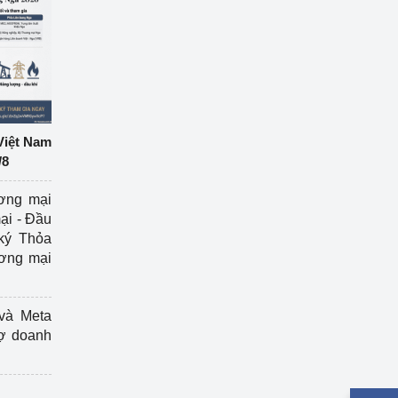
Việt Nam
/8
ương mại
ại - Đầu
ký Thỏa
ương mại
và Meta
rợ doanh