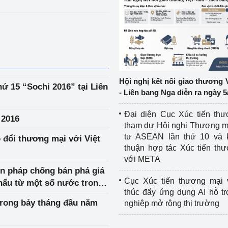
ệp
Công nghiệp nền tảng
ng
Chính sách
Sản xuất công nghiệp
Hội nghị kết nối giao thương 
hứ 15 “Sochi 2016” tại Liên
- Liên bang Nga diễn ra ngày 5
Đại diện Cục Xúc tiến th
 2016
tham dự Hội nghị Thương m
tư ASEAN lần thứ 10 và 
 đổi thương mại với Việt
thuận hợp tác Xúc tiến th
với META
ện pháp chống bán phá giá
Cục Xúc tiến thương mại 
khẩu từ một số nước trong
thúc đẩy ứng dụng AI hỗ t
trong bảy tháng đầu năm
nghiệp mở rộng thị trường