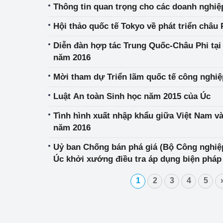
Thông tin quan trọng cho các doanh nghiệ
Hội thảo quốc tế Tokyo về phát triển châu 
Diễn đàn hợp tác Trung Quốc-Châu Phi tại 
năm 2016
Mời tham dự Triển lãm quốc tế công nghiệp
Luật An toàn Sinh học năm 2015 của Úc
Tình hình xuất nhập khẩu giữa Việt Nam v
năm 2016
Uỷ ban Chống bán phá giá (Bộ Công nghiệ
Úc khởi xướng điều tra áp dụng biện pháp
chống trợ cấp đối với sản phẩm “nhôm ép”
1
2
3
4
5
nhập khẩu từ Malaysia và Việt Nam