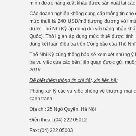
minh được hàng xuất khẩu được sản xuất tại các 
hiệu quả
Các doanh nghiệp không cung cấp thông tin cho c
Khoa học, công nghệ
mức thuế là 240 USD/m3 (tương đương với mứ
tạo
được Thổ Nhĩ Kỳ áp dụng đối với hàng nhập khẩ
Quốc). Thời gian áp dụng mức thuế được tính 
Thông báo
dung kết luận điều tra trên Công báo của Thổ Nhĩ
Bảo vệ môi trường
Thổ Nhĩ Kỳ cũng thông báo sẽ xem xét những ý 
tra vụ việc của các bên liên quan được gửi muộ
Bảo vệ nền tảng tư 
2016
.
Doanh nghiệp - Ngư
Để biết thêm thông tin chi tiết, xin liên hệ:
Xúc tiến thương mại
Phòng xử lý các vụ việc phòng vệ thương mại 
cạnh tranh
Thị trường nước ngo
Địa chỉ: 25 Ngô Quyền, Hà Nội
Thị trường trong nư
Điện thoại: (04) 222 05012
Ngành Công Thương 
Fax: (04) 222 05003
Đại hội XIV của Đản