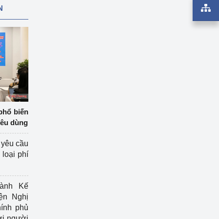
N
phổ biến
iêu dùng
 yêu cầu
loại phí
ành Kế
ện Nghị
ính phủ
ợi người