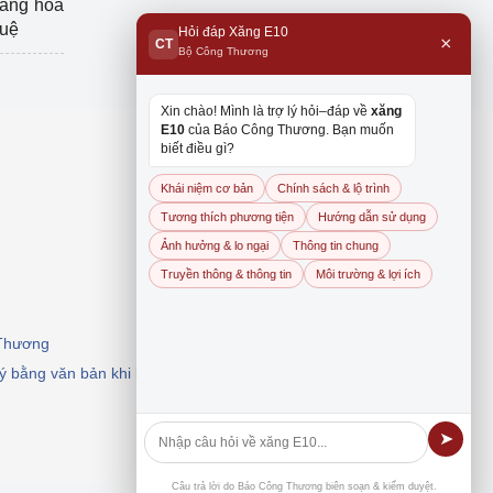
hàng hóa
tuệ
Hỏi đáp Xăng E10
×
CT
Bộ Công Thương
Xin chào! Mình là trợ lý hỏi–đáp về
xăng
E10
của Báo Công Thương. Bạn muốn
biết điều gì?
Khái niệm cơ bản
Chính sách & lộ trình
Tương thích phương tiện
Hướng dẫn sử dụng
Ảnh hưởng & lo ngại
Thông tin chung
Truyền thông & thông tin
Môi trường & lợi ích
 Thương
 ý bằng văn bản khi khai thác, dẫn nguồn.
➤
Câu trả lời do Báo Công Thương biên soạn & kiểm duyệt.