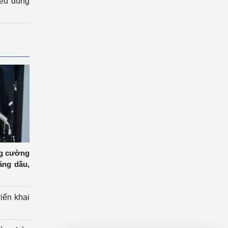
iêu dùng
ng cường
ăng dầu,
riển khai