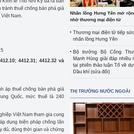
 Kinh tế Thổ Nhĩ Kỳ đã ra ban
 luận
Họp báo
n tránh thuế chống bán phá giá
Nhãn lồng Hưng Yên mở rộn
 Việt Nam.
Thông cáo báo chí
nhờ thương mại điện tử
Điểm báo
Thương mại điện tử tiếp sức
nhãn lồng Hưng Yên
Nông Lâm Thủy sản
15
Bộ trưởng Bộ Công Th
n lực
Mạnh Hùng giải đáp nhiều 
412.10; 4412.31; 4412.32 và
tại phiên thảo luận Tổ về dự 
Dầu khí (sửa đổi)
Tổ chức kiểm định kỹ thuật an toàn lao 
động thuộc thẩm quyền quản lý của 
nh áp thuế chống bán phá giá
THỊ TRƯỜNG NƯỚC NGOÀI
g Thương
Bộ Công Thương
rung Quốc, mức thuế là 240
Công Thương
Tổ chức được cấp GCN đăng ký, hoạt 
động kiểm định thiết bị, dụng cụ điện 
nghiệp Việt Nam tham gia cung
làm việc ở môi trường không có nguy 
ị áp dụng biện pháp chống lẩn
hiểm khí, bụi nổ
y đủ, đúng thời gian và chứng
tiết kiệm và 
Hiệu quả năng lượng