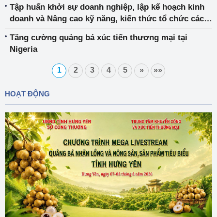
Tập huấn khởi sự doanh nghiệp, lập kế hoạch kinh
doanh và Nâng cao kỹ năng, kiến thức tổ chức các
hoạt động XTTM trong thời kỳ hội nhập.
Tăng cường quảng bá xúc tiến thương mại tại
Nigeria
1
2
3
4
5
»
»»
HOẠT ĐỘNG