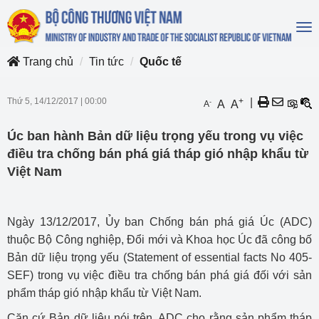
To
na
Trang chủ
Tin tức
Quốc tế
Thứ 5, 14/12/2017
|
00:00
+
|
-
A
A
A
Úc ban hành Bản dữ liệu trọng yếu trong vụ việc
điều tra chống bán phá giá tháp gió nhập khẩu từ
Việt Nam
Ngày 13/12/2017, Ủy ban Chống bán phá giá Úc (ADC)
thuộc Bộ Công nghiệp, Đổi mới và Khoa học Úc đã công bố
Bản dữ liệu trọng yếu (Statement of essential facts No 405-
SEF) trong vụ việc điều tra chống bán phá giá đối với sản
phẩm tháp gió nhập khẩu từ Việt Nam.
Căn cứ Bản dữ liệu nói trên, ADC cho rằng sản phẩm tháp