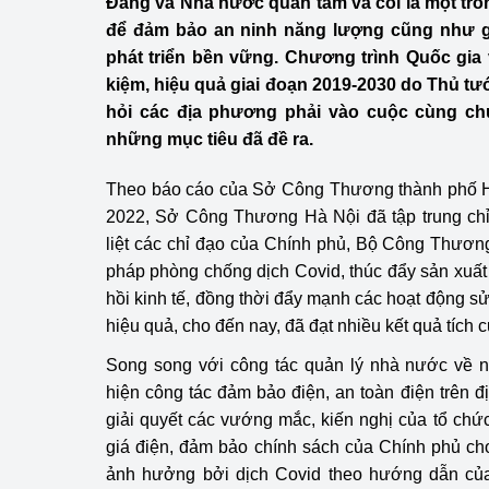
Đảng và Nhà nước quan tâm và coi là một tro
Công Thương - Công
để đảm bảo an ninh năng lượng cũng như 
phát triển bền vững. Chương trình Quốc gia
Chuyển đổi số
kiệm, hiệu quả giai đoạn 2019-2030 do Thủ t
Lịch sử phát triển
hỏi các địa phương phải vào cuộc cùng ch
những mục tiêu đã đề ra.
Bản tin Thị trường 
Theo báo cáo của Sở Công Thương thành phố Hà
Phát triển nguồn nhâ
2022, Sở Công Thương Hà Nội đã tập trung chỉ đ
liệt các chỉ đạo của Chính phủ, Bộ Công Thương 
Phát triển bền vững
pháp phòng chống dịch Covid, thúc đẩy sản xuất 
Tổ chức kiểm định
hồi kinh tế, đồng thời đẩy mạnh các hoạt động s
hiệu quả, cho đến nay, đã đạt nhiều kết quả tích c
Văn hóa ngành Côn
Song song với công tác quản lý nhà nước về n
Tái cơ cấu ngành 
hiện công tác đảm bảo điện, an toàn điện trên
giải quyết các vướng mắc, kiến nghị của tổ chứ
Quản lý thị trường
giá điện, đảm bảo chính sách của Chính phủ ch
ảnh hưởng bởi dịch Covid theo hướng dẫn củ
Sử dụng năng lượng 