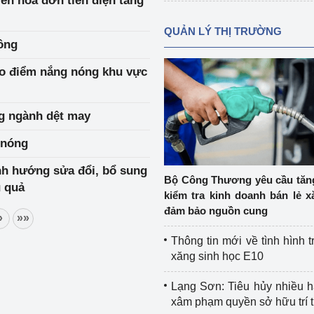
ến hoá đơn tiền điện tăng
QUẢN LÝ THỊ TRƯỜNG
đồng
ao điểm nắng nóng khu vực
ng ngành dệt may
 nóng
ịnh hướng sửa đổi, bổ sung
Bộ Công Thương yêu cầu tă
u quả
kiểm tra kinh doanh bán lẻ x
đảm bảo nguồn cung
»
»»
Thông tin mới về tình hình t
xăng sinh học E10
Lạng Sơn: Tiêu hủy nhiều 
xâm phạm quyền sở hữu trí 