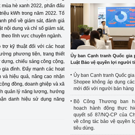
ột mùa hè xanh 2022, phấn đấu
9 triệu kWh trong năm 2022. Tổ
ành phố về giám sát, đánh giá
t nội dung và chỉ số giám sát,
u theo lĩnh vực chuyên ngành.
trợ kỹ thuật đối với các hoạt
rường phương tiện, trang thiết
Ủy ban Cạnh tranh Quốc gia 
y dựng, chiếu sáng công cộng,
Luật Bảo vệ quyền lợi người t
hộ gia đình. Đẩy mạnh các hoạt
Ủy ban Cạnh tranh Quốc gia
m và hiệu quả, nâng cao nhận
Shopee không áp dụng các 
 cộng đồng, doanh ghiệp và xã
mới đối với người bán hàng
nh quản lý năng lượng, hướng
nhận danh hiệu sử dụng năng
Bộ Công Thương ban h
hoạch hành động thực hi
quyết số 87/NQ-CP của Ch
về công tác bảo vệ quyền l
tiêu dùng.