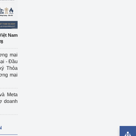
Việt Nam
/8
ương mại
ại - Đầu
ký Thỏa
ương mại
và Meta
rợ doanh
N