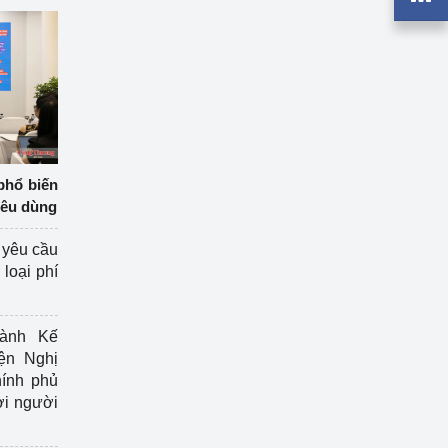
phổ biến
iêu dùng
 yêu cầu
loại phí
ành Kế
ện Nghị
ính phủ
ợi người