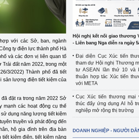
ệp
Công nghiệp nền tảng
ng
Chính sách
Hội nghị kết nối giao thương 
Sản xuất công nghiệp
hợp với các Sở, ban, ngành
- Liên bang Nga diễn ra ngày 5
Công ty điện lực thành phố Hà
Đại diện Cục Xúc tiến th
hố và các đơn vị liên quan tổ
tham dự Hội nghị Thương m
ờ Trái đất năm 2022, trong một
tư ASEAN lần thứ 10 và 
26/3/2022) Thành phố đã tiết
thuận hợp tác Xúc tiến th
 sản lượng điện tiết kiệm của
với META
Cục Xúc tiến thương mại 
u đã đặt ra trong năm 2022 Sở
thúc đẩy ứng dụng AI hỗ t
y mạnh các hoạt động cụ thể
nghiệp mở rộng thị trường
 sử dụng năng lượng tiết kiệm
tuyên truyền và phát động đến
ân, hộ gia đình trên địa bàn
DOANH NGHIỆP - NGƯỜI DÂ
iết kiệm điện, tiết kiệm năng