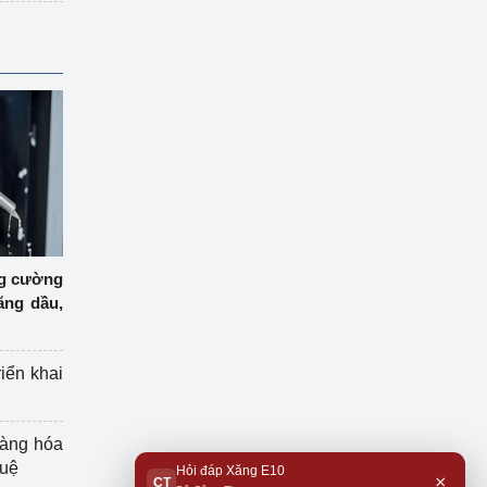
ng cường
ăng dầu,
riển khai
hàng hóa
tuệ
Hỏi đáp Xăng E10
×
CT