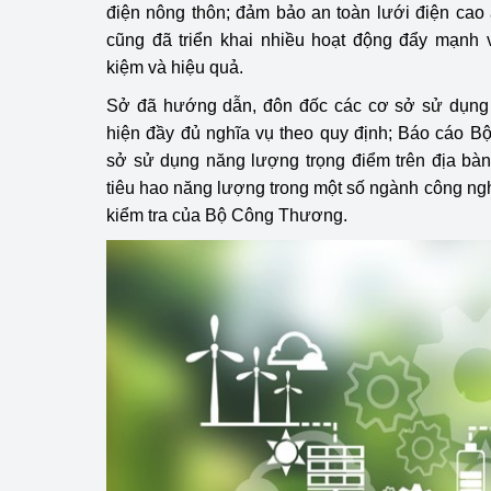
điện nông thôn; đảm bảo an toàn lưới điện ca
hiệu quả
cũng đã triển khai nhiều hoạt động đẩy mạnh 
Khoa học, công nghệ
kiệm và hiệu quả.
tạo
Sở đã hướng dẫn, đôn đốc các cơ sở sử dụng 
hiện đầy đủ nghĩa vụ theo quy định; Báo cáo 
Thông báo
sở sử dụng năng lượng trọng điểm trên địa bà
Bảo vệ môi trường
tiêu hao năng lượng trong một số ngành công ng
kiểm tra của Bộ Công Thương.
Bảo vệ nền tảng tư 
Doanh nghiệp - Ngư
Xúc tiến thương mại
Thị trường nước ngo
Thị trường trong nư
Ngành Công Thương 
Đại hội XIV của Đản