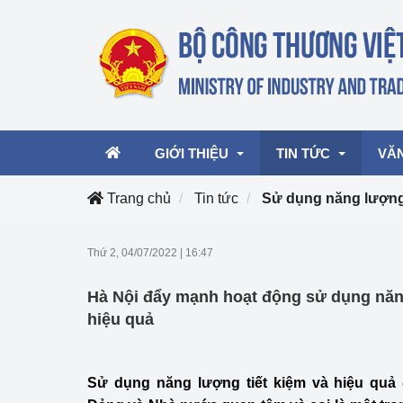
GIỚI THIỆU
TIN TỨC
VĂ
Trang chủ
Tin tức
Sử dụng năng lượng 
Lãnh đạo Bộ
Hoạt động
Văn 
Thứ 2, 04/07/2022
|
16:47
Chức năng nhiệm vụ
Giải thưởng Công n
Văn 
Hà Nội đẩy mạnh hoạt động sử dụng năng
mại, Dịch vụ Việt N
Cơ cấu tổ chức
Văn 
hiệu quả
Công Thương 57
Hoạt động của Bộ t
Sử dụng năng lượng tiết kiệm và hiệu quả