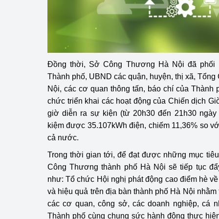
Phát triển công nghi
Phát triển năng lượ
Đồng thời, Sở Công Thương Hà Nội đã phối 
Thành phố, UBND các quận, huyện, thị xã, Tổng 
Nội, các cơ quan thông tấn, báo chí của Thành p
chức triển khai các hoạt động của Chiến dịch Gi
giờ diễn ra sự kiện (từ 20h30 đến 21h30 ngày 
kiệm được 35.107kWh điện, chiếm 11,36% so với
cả nước.
Trong thời gian tới, để đạt được những mục tiê
Công Thương thành phố Hà Nội sẽ tiếp tục đẩ
như: Tổ chức Hội nghị phát động cao điểm hè về
và hiệu quả trên địa bàn thành phố Hà Nội nhằm 
các cơ quan, công sở, các doanh nghiệp, cá nh
Thành phố cùng chung sức hành động thực hiện t