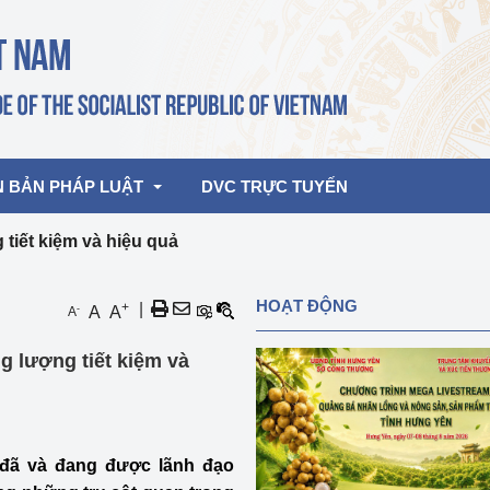
N BẢN PHÁP LUẬT
DVC TRỰC TUYẾN
tiết kiệm và hiệu quả
bản pháp quy
Hoạt động của lãnh đạo Đảng, Nhà 
HOẠT ĐỘNG
+
|
-
A
A
A
nước
ghiệp, Thương 
bản điều hành
 lượng tiết kiệm và
am 2026
Hoạt động của Lãnh đạo Bộ
bản hợp nhất
Hoạt động của các đơn vị
rưởng
 đã và đang được lãnh đạo