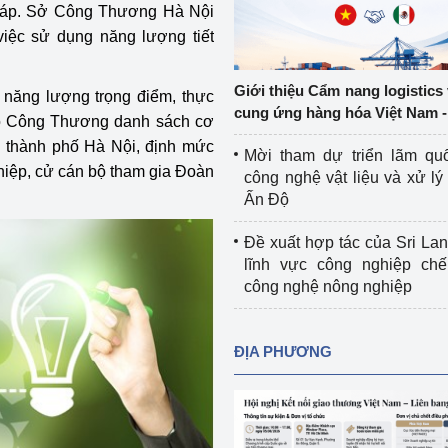
o áp. Sở Công Thương Hà Nội
Cơ sở sản xuất, sửa chữa chai chứa 
việc sử dụng năng lượng tiết
LPG
 và đổi mới sáng 
Tổ chức huấn luyện, bồi dưỡng 
Giới thiệu Cẩm nang logistics
năng lượng trọng điểm, thực
nghiệp vụ kiểm định kỹ thuật an toàn 
cung ứng hàng hóa Việt Nam -
Bộ Công Thương danh sách cơ
lao động
n thành phố Hà Nội, định mức
Mời tham dự triển lãm qu
Video bảo vệ môi trường
hiệp, cử cán bộ tham gia Đoàn
công nghệ vật liệu và xử lý 
Ấn Độ
tưởng của Đảng
Album ảnh bảo vệ môi trường
Đề xuất hợp tác của Sri Lan
ời dân
Văn bản về môi trường
lĩnh vực công nghiệp chế
công nghệ nông nghiệp
Đọc báo giúp bạn
Khu vực miền Bắc
ài
Khu vực miền Trung
Hiệp định EVFTA
ĐỊA PHƯƠNG
ớc
Khu vực miền Nam
Thị trường châu Á – châu Phi
đưa nghị quyết 
Thị trường châu Âu – châu Mỹ
g vào cuộc sống