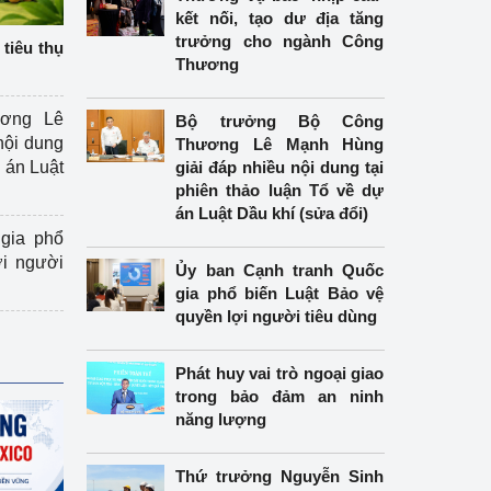
kết nối, tạo dư địa tăng
trưởng cho ngành Công
tiêu thụ
Thương
ương Lê
Bộ trưởng Bộ Công
nội dung
Thương Lê Mạnh Hùng
án Luật
giải đáp nhiều nội dung tại
phiên thảo luận Tổ về dự
án Luật Dầu khí (sửa đổi)
gia phổ
ợi người
Ủy ban Cạnh tranh Quốc
gia phổ biến Luật Bảo vệ
quyền lợi người tiêu dùng
Phát huy vai trò ngoại giao
trong bảo đảm an ninh
năng lượng
Thứ trưởng Nguyễn Sinh