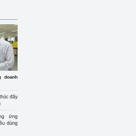
g doanh
thúc đẩy
g
ng ứng
iêu dùng