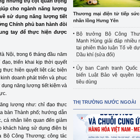
ng những trụ cột quan trọng
 luận
Họp báo
giúp cho ngành năng lượng
Thương mại điện tử tiếp sức 
 về sử dụng năng lượng tiết
Thông cáo báo chí
nhãn lồng Hưng Yên
ướng Chính phủ ban hành đòi
Điểm báo
ung tay để thực hiện được
Bộ trưởng Bộ Công Th
Mạnh Hùng giải đáp nhiều 
Nông Lâm Thủy sản
tại phiên thảo luận Tổ về dự 
 Nội, trong 6 tháng đầu năm
Dầu khí (sửa đổi)
n lực
ạo, triển khai kịp thời quyết
Ủy ban Cạnh tranh Quốc 
thực hiện quyết liệt các biện
biến Luật Bảo vệ quyền l
kinh doanh phát triển và phục
tiêu dùng
Tổ chức kiểm định kỹ thuật an toàn lao 
ử dụng năng lượng tiết kiệm và
động thuộc thẩm quyền quản lý của 
ực.
g Thương
Bộ Công Thương
THỊ TRƯỜNG NƯỚC NGOÀI
ăng lượng như: chỉ đạo thực
Công Thương
Tổ chức được cấp GCN đăng ký, hoạt 
 địa bàn Thành phố; hướng dẫn
động kiểm định thiết bị, dụng cụ điện 
c, cá nhân liên quan đến giảm
làm việc ở môi trường không có nguy 
o khách hàng sử dụng điện bị
hiểm khí, bụi nổ
a Bộ Công Thương; công tác
tiết kiệm và 
Hiệu quả năng lượng