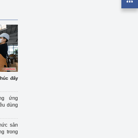
thúc đẩy
ng ứng
iêu dùng
hức sản
ng trong