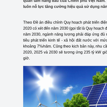
quan tâm hàng đầu của Chính phủ Việt Nam.
Công Thương - Công
luôn nỗ lực tăng cường hiệu quả sử dụng nă
Chuyển đổi số
Theo Ðề án điều chỉnh Quy hoạch phát triển điện
Lịch sử phát triển
2020 có xét đến năm 2030 (gọi tắt là Quy hoạch đi
Bản tin Thị trường 
năm 2030, ngành năng lượng phải đáp ứng đủ n
tiêu phát triển kinh tế - xã hội đất nước với 
Phát triển nguồn nhâ
khoảng 7%/năm. Cũng theo kịch bản này, nhu c
2020, 2025 và 2030 sẽ tương ứng 235 tỷ kW giờ
Phát triển bền vững
giờ.
Tổ chức kiểm định
Văn hóa ngành Côn
Tái cơ cấu ngành 
Quản lý thị trường
Sử dụng năng lượng 