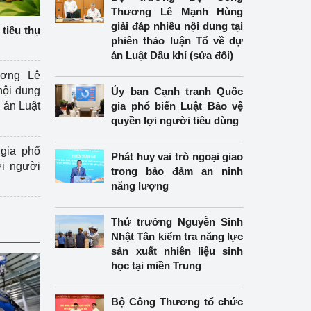
Thương Lê Mạnh Hùng
giải đáp nhiều nội dung tại
tiêu thụ
phiên thảo luận Tổ về dự
án Luật Dầu khí (sửa đổi)
ương Lê
nội dung
Ủy ban Cạnh tranh Quốc
án Luật
gia phổ biến Luật Bảo vệ
quyền lợi người tiêu dùng
gia phổ
Phát huy vai trò ngoại giao
ợi người
trong bảo đảm an ninh
năng lượng
Thứ trưởng Nguyễn Sinh
Nhật Tân kiểm tra năng lực
sản xuất nhiên liệu sinh
học tại miền Trung
Bộ Công Thương tổ chức