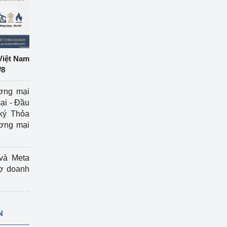
Việt Nam
/8
ương mại
ại - Đầu
ký Thỏa
ương mại
và Meta
rợ doanh
N