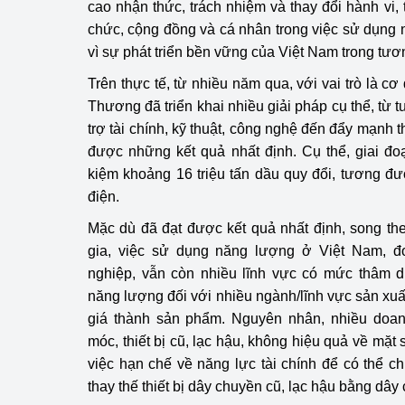
cao nhận thức, trách nhiệm và thay đổi hành vi,
chức, cộng đồng và cá nhân trong việc sử dụng n
vì sự phát triển bền vững của Việt Nam trong tươn
Trên thực tế, từ nhiều năm qua, với vai trò là 
Thương đã triển khai nhiều giải pháp cụ thể, từ 
trợ tài chính, kỹ thuật, công nghệ đến đẩy mạnh t
được những kết quả nhất định. Cụ thể, giai đo
kiệm khoảng 16 triệu tấn dầu quy đổi, tương đ
điện.
Mặc dù đã đạt được kết quả nhất định, song th
gia, việc sử dụng năng lượng ở Việt Nam, đ
nghiệp, vẫn còn nhiều lĩnh vực có mức thâm d
năng lượng đối với nhiều ngành/lĩnh vực sản x
giá thành sản phẩm. Nguyên nhân, nhiều doa
móc, thiết bị cũ, lạc hậu, không hiệu quả về mặ
việc hạn chế về năng lực tài chính để có thể ch
thay thế thiết bị dây chuyền cũ, lạc hậu bằng dâ