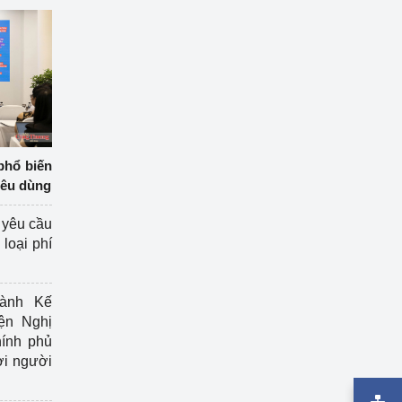
phổ biến
iêu dùng
 yêu cầu
loại phí
ành Kế
ện Nghị
ính phủ
ợi người