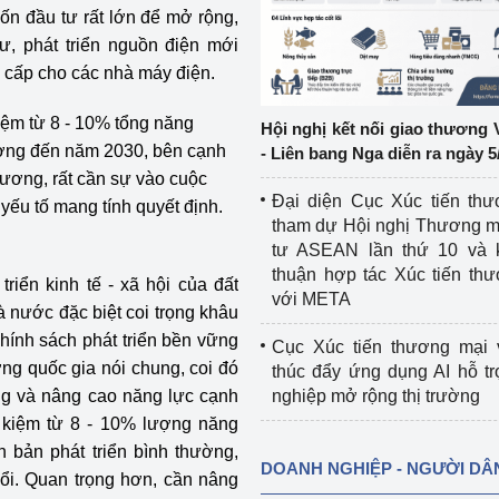
ốn đầu tư rất lớn để mở rộng,
tư, phát triển nguồn điện mới
ệp
Công nghiệp nền tảng
 cấp cho các nhà máy điện.
ng
Chính sách
kiệm từ 8 - 10% tổng năng
Hội nghị kết nối giao thương 
Sản xuất công nghiệp
hường đến năm 2030, bên cạnh
- Liên bang Nga diễn ra ngày 5
ương, rất cần sự vào cuộc
Đại diện Cục Xúc tiến th
yếu tố mang tính quyết định.
tham dự Hội nghị Thương m
tư ASEAN lần thứ 10 và 
thuận hợp tác Xúc tiến th
triển kinh tế - xã hội của đất
với META
 nước đặc biệt coi trọng khâu
hính sách phát triển bền vững
Cục Xúc tiến thương mại 
ng quốc gia nói chung, coi đó
thúc đẩy ứng dụng AI hỗ t
ững và nâng cao năng lực cạnh
nghiệp mở rộng thị trường
ết kiệm từ 8 - 10% lượng năng
h bản phát triển bình thường,
DOANH NGHIỆP - NGƯỜI DÂ
ổi. Quan trọng hơn, cần nâng