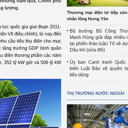
 Những năm qua, Chính phủ
 luận
Họp báo
ng lượng.
Thương mại điện tử tiếp sức 
Thông cáo báo chí
nhãn lồng Hưng Yên
 lực quốc gia giai đoạn 2011-
Điểm báo
Bộ trưởng Bộ Công Th
ện VII điều chỉnh), từ nay đến
Mạnh Hùng giải đáp nhiều 
Nông Lâm Thủy sản
hu cầu tiêu thụ điện cho mục
tại phiên thảo luận Tổ về dự 
mức tăng trưởng GDP bình quân
Dầu khí (sửa đổi)
n lực
ầu điện thương phẩm các năm
Ủy ban Cạnh tranh Quốc 
, 352 tỷ kW giờ và 506 tỷ kW
biến Luật Bảo vệ quyền l
tiêu dùng
Tổ chức kiểm định kỹ thuật an toàn lao 
động thuộc thẩm quyền quản lý của 
g Thương
Bộ Công Thương
THỊ TRƯỜNG NƯỚC NGOÀI
Công Thương
Tổ chức được cấp GCN đăng ký, hoạt 
động kiểm định thiết bị, dụng cụ điện 
làm việc ở môi trường không có nguy 
hiểm khí, bụi nổ
tiết kiệm và 
Hiệu quả năng lượng