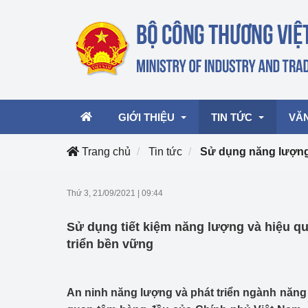
GIỚI THIỆU
TIN TỨC
VĂ
Trang chủ
Tin tức
Sử dụng năng lượng 
Lãnh đạo Bộ
Hoạt động
Văn 
Thứ 3, 21/09/2021
|
09:44
Chức năng nhiệm vụ
Giải thưởng Công n
Văn 
Sử dụng tiết kiệm năng lượng và hiệu qu
mại, Dịch vụ Việt N
Cơ cấu tổ chức
Văn 
triển bền vững
Công Thương 57
Hoạt động của Bộ t
An ninh năng lượng và phát triển ngành năng