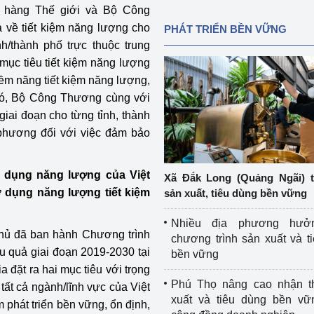
 hàng Thế giới và Bộ Công
 về tiết kiệm năng lượng cho
PHÁT TRIỂN BỀN VỮNG
h/thành phố trực thuộc trung
mục tiêu tiết kiệm năng lượng
ềm năng tiết kiệm năng lượng,
 đó, Bộ Công Thương cùng với
iai đoạn cho từng tỉnh, thành
phương đối với việc đảm bảo
ử dụng năng lượng của Việt
Xã Đắk Long (Quảng Ngãi) 
 dụng năng lượng tiết kiệm
sản xuất, tiêu dùng bền vững
Nhiều địa phương hưở
hủ đã ban hành Chương trình
chương trình sản xuất và t
u quả giai đoạn 2019-2030 tại
bền vững
 đặt ra hai mục tiêu với trọng
Phú Thọ nâng cao nhận t
tất cả ngành/lĩnh vực của Việt
xuất và tiêu dùng bền vữ
phát triển bền vững, ổn định,