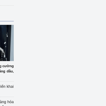
ng cường
ăng dầu,
riển khai
hàng hóa