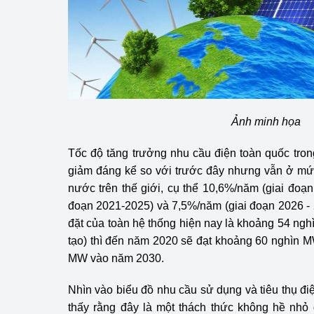
hiệu quả
Khoa học, công nghệ
tạo
Thông báo
Bảo vệ môi trường
Ảnh minh họa
Bảo vệ nền tảng tư 
Tốc độ tăng trưởng nhu cầu điện toàn quốc tron
giảm đáng kể so với trước đây nhưng vẫn ở mức
Doanh nghiệp - Ngư
nước trên thế giới, cụ thể 10,6%/năm (giai đoạn
đoạn 2021-2025) và 7,5%/năm (giai đoạn 2026 - 
Xúc tiến thương mại
đặt của toàn hệ thống hiện nay là khoảng 54 ng
Thị trường nước ngo
tạo) thì đến năm 2020 sẽ đạt khoảng 60 nghìn 
MW vào năm 2030.
Thị trường trong nư
Nhìn vào biểu đồ nhu cầu sử dụng và tiêu thụ đi
Ngành Công Thương 
thấy rằng đây là một thách thức không hề nhỏ
Đại hội XIV của Đản