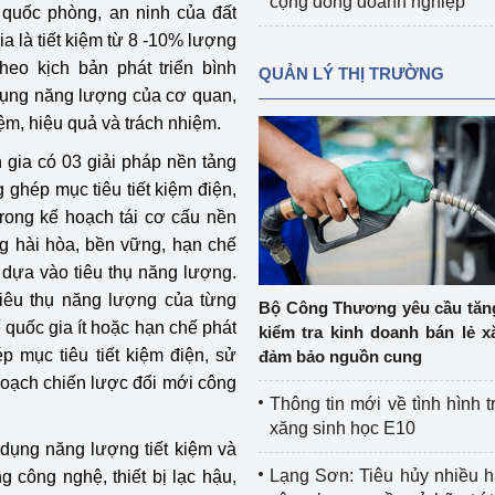
cộng đồng doanh nghiệp
, quốc phòng, an ninh của đất
a là tiết kiệm từ 8 -10% lượng
heo kịch bản phát triển bình
QUẢN LÝ THỊ TRƯỜNG
 dụng năng lượng của cơ quan,
ệm, hiệu quả và trách nhiệm.
n gia có 03 giải pháp nền tảng
g ghép mục tiêu tiết kiệm điện,
trong kế hoạch tái cơ cấu nền
ng hài hòa, bền vững, hạn chế
ế dựa vào tiêu thụ năng lượng.
tiêu thụ năng lượng của từng
Bộ Công Thương yêu cầu tă
ế quốc gia ít hoặc hạn chế phát
kiểm tra kinh doanh bán lẻ x
ép mục tiêu tiết kiệm điện, sử
đảm bảo nguồn cung
hoạch chiến lược đổi mới công
Thông tin mới về tình hình t
xăng sinh học E10
 dụng năng lượng tiết kiệm và
Lạng Sơn: Tiêu hủy nhiều 
 công nghệ, thiết bị lạc hậu,