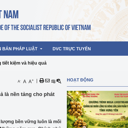
N BẢN PHÁP LUẬT
DVC TRỰC TUYẾN
tiết kiệm và hiệu quả
bản pháp quy
Hoạt động của lãnh đạo Đảng, Nhà 
HOẠT ĐỘNG
+
|
-
A
A
A
nước
ghiệp, Thương 
bản điều hành
ả là nền tảng cho phát
am 2026
Hoạt động của Lãnh đạo Bộ
bản hợp nhất
Hoạt động của các đơn vị
rưởng
 lượng bền vững luôn là mối