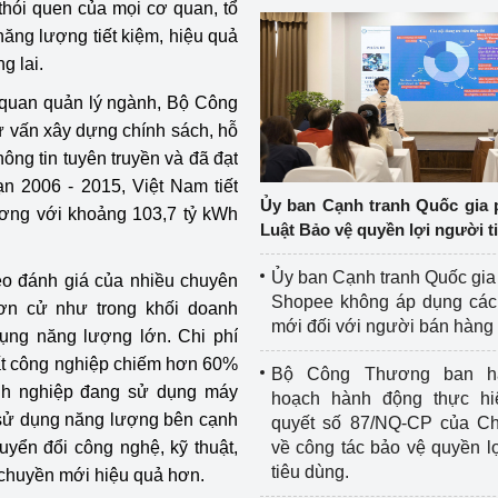
 thói quen của mọi cơ quan, tổ
ăng lượng tiết kiệm, hiệu quả
g lai.
cơ quan quản lý ngành, Bộ Công
tư vấn xây dựng chính sách, hỗ
hông tin tuyên truyền và đã đạt
ạn 2006 - 2015, Việt Nam tiết
Ủy ban Cạnh tranh Quốc gia 
ương với khoảng 103,7 tỷ kWh
Luật Bảo vệ quyền lợi người t
Ủy ban Cạnh tranh Quốc gia
eo đánh giá của nhiều chuyên
Shopee không áp dụng các 
ơn cử như trong khối doanh
mới đối với người bán hàng
ụng năng lượng lớn. Chi phí
uất công nghiệp chiếm hơn 60%
Bộ Công Thương ban h
nh nghiệp đang sử dụng máy
hoạch hành động thực hi
t sử dụng năng lượng bên cạnh
quyết số 87/NQ-CP của Ch
uyển đổi công nghệ, kỹ thuật,
về công tác bảo vệ quyền l
tiêu dùng.
y chuyền mới hiệu quả hơn.