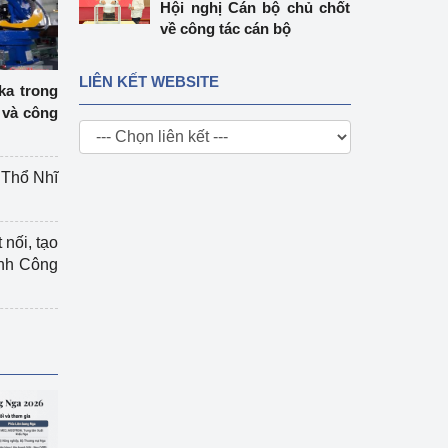
Hội nghị Cán bộ chủ chốt
về công tác cán bộ
LIÊN KẾT WEBSITE
ka trong
 và công
g Thổ Nhĩ
 nối, tạo
ành Công