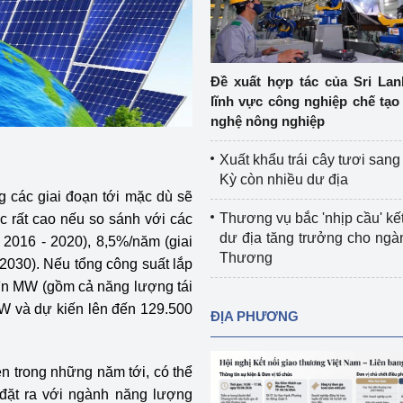
Cơ sở sản xuất, sửa chữa chai chứa 
LPG
 và đổi mới sáng 
Tổ chức huấn luyện, bồi dưỡng 
Đề xuất hợp tác của Sri Lan
nghiệp vụ kiểm định kỹ thuật an toàn 
lĩnh vực công nghiệp chế tạo
lao động
nghệ nông nghiệp
Video bảo vệ môi trường
Xuất khẩu trái cây tươi san
Kỳ còn nhiều dư địa
tưởng của Đảng
Album ảnh bảo vệ môi trường
g các giai đoạn tới mặc dù sẽ
Thương vụ bắc 'nhịp cầu' kết
 rất cao nếu so sánh với các
ời dân
Văn bản về môi trường
dư địa tăng trưởng cho ng
 2016 - 2020), 8,5%/năm (giai
Thương
2030). Nếu tổng công suất lắp
Đọc báo giúp bạn
Khu vực miền Bắc
hìn MW (gồm cả năng lượng tái
ài
Khu vực miền Trung
Hiệp định EVFTA
MW và dự kiến lên đến 129.500
ĐỊA PHƯƠNG
ớc
Khu vực miền Nam
Thị trường châu Á – châu Phi
ện trong những năm tới, có thể
đưa nghị quyết 
Thị trường châu Âu – châu Mỹ
 đặt ra với ngành năng lượng
g vào cuộc sống