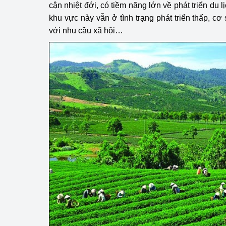
cận nhiệt đới, có tiềm năng lớn về phát triển du l
hiệu quả
khu vực này vẫn ở tình trạng phát triển thấp, c
Khoa học, công nghệ
với nhu cầu xã hội…
tạo
Thông báo
Bảo vệ môi trường
Bảo vệ nền tảng tư 
Doanh nghiệp - Ngư
Xúc tiến thương mại
Thị trường nước ngo
Thị trường trong nư
Ngành Công Thương 
Đại hội XIV của Đản