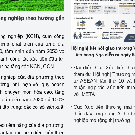
ệp
Công nghiệp nền tảng
công nghiệp theo hướng gắn
ng
Chính sách
ông nghiệp (KCN), cụm công
Sản xuất công nghiệp
ớng phát triển của từng địa
Hội nghị kết nối giao thương 
0, tầm nhìn đến năm 2050 và
- Liên bang Nga diễn ra ngày 5
ạnh công tác xúc tiến đầu tư,
 tư hạ tầng các KCN, CCN.
Đại diện Cục Xúc tiến th
tham dự Hội nghị Thương m
g nghiệp của địa phương theo
tư ASEAN lần thứ 10 và 
ưởng, phù hợp với quy hoạch
thuận hợp tác Xúc tiến th
ính chuyên môn hóa cao, tăng
với META
hấn đấu đến năm 2030 có 100%
 tập trung; các cơ sở sản xuất
Cục Xúc tiến thương mại 
thúc đẩy ứng dụng AI hỗ t
nghiệp mở rộng thị trường
heo tiềm năng của địa phương;
tái tạo phù hợp điều kiện thực