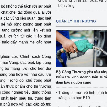
chương trình sản xuất và t
bền vững
 bộ không thể tách rời sự phát
 chặt chẽ, tác động qua lại với
ủa các vùng liên quan, đặc biệt
QUẢN LÝ THỊ TRƯỜNG
 để mở rộng không gian phát
tăng cường mối liên kết nội
quả lợi ích từ các Hiệp định
ể thúc đẩy mạnh mẽ các hoạt
Nghiên cứu Chính sách Công
mại Vùng, đặc biệt, tập trung
ồng bộ mạng lưới chợ trên địa
Bộ Công Thương yêu cầu tă
 năng phù hợp với nhu cầu lưu
kiểm tra kinh doanh bán lẻ x
ùng. Trong đó, chú trọng phát
đảm bảo nguồn cung
ản thực phẩm cho thị trường
 công nghiệp tiêu dùng thông
Thông tin mới về tình hình t
xăng sinh học E10
hát triển siêu thị, trung tâm
h phù hợp với các cấp đô thị;