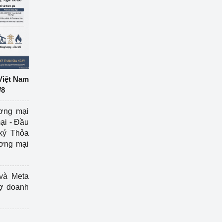
Việt Nam
/8
ương mại
ại - Đầu
ký Thỏa
ương mại
và Meta
rợ doanh