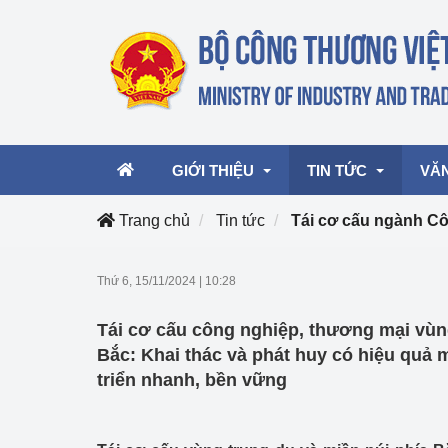
GIỚI THIỆU
TIN TỨC
VĂ
Trang chủ
Tin tức
Tái cơ cấu ngành 
Lãnh đạo Bộ
Hoạt động
Văn 
Thứ 6, 15/11/2024
|
10:28
Chức năng nhiệm vụ
Giải thưởng Công n
Văn 
Tái cơ cấu công nghiệp, thương mại vùn
mại, Dịch vụ Việt N
Cơ cấu tổ chức
Văn 
Bắc: Khai thác và phát huy có hiệu quả
Công Thương 57
triển nhanh, bền vững
Hoạt động của Bộ t