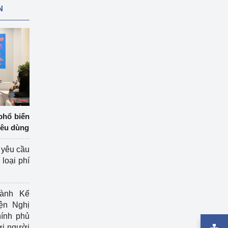
N
phổ biến
iêu dùng
 yêu cầu
loại phí
ành Kế
ện Nghị
ính phủ
ợi người