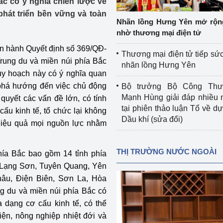
ắc có ý nghĩa chiến lược về
 luận
Họp báo
phát triển bền vững và toàn
Nhãn lồng Hưng Yên mở rộn
Thông cáo báo chí
nhờ thương mại điện tử
n hành Quyết định số 369/QĐ-
Điểm báo
Thương mại điện tử tiếp sức
rung du và miền núi phía Bắc
nhãn lồng Hưng Yên
Nông Lâm Thủy sản
uy hoạch này có ý nghĩa quan
t phá hướng đến việc chủ động
Bộ trưởng Bộ Công Th
n lực
Mạnh Hùng giải đáp nhiều 
i quyết các vấn đề lớn, có tính
tại phiên thảo luận Tổ về dự 
 cấu kinh tế, tổ chức lại không
Dầu khí (sửa đổi)
ó hiệu quả mọi nguồn lực nhằm
Tổ chức kiểm định kỹ thuật an toàn lao 
động thuộc thẩm quyền quản lý của 
THỊ TRƯỜNG NƯỚC NGOÀI
ía Bắc bao gồm 14 tỉnh phía
g Thương
Bộ Công Thương
 Lạng Sơn, Tuyên Quang, Yên
Công Thương
Tổ chức được cấp GCN đăng ký, hoạt 
hâu, Điện Biên, Sơn La, Hòa
động kiểm định thiết bị, dụng cụ điện 
ng du và miền núi phía Bắc có
làm việc ở môi trường không có nguy 
a dạng cơ cấu kinh tế, có thế
hiểm khí, bụi nổ
iện, nông nghiệp nhiệt đới và
tiết kiệm và 
Hiệu quả năng lượng