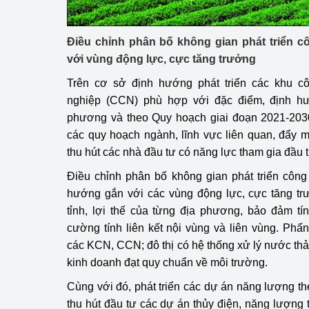
Phát triển công nghi
Điều chỉnh phân bố không gian phát triển 
với vùng động lực, cực tăng trưởng
Phát triển năng lượ
Trên cơ sở định hướng phát triển các khu c
nghiệp (CCN) phù hợp với đặc điểm, định hư
phương và theo Quy hoạch giai đoạn 2021-203
các quy hoạch ngành, lĩnh vực liên quan, đẩy m
thu hút các nhà đầu tư có năng lực tham gia đầu
Điều chỉnh phân bố không gian phát triển côn
hướng gắn với các vùng động lực, cực tăng tr
tỉnh, lợi thế của từng địa phương, bảo đảm t
cường tính liên kết nội vùng và liên vùng. P
các KCN, CCN; đô thị có hệ thống xử lý nước thải
kinh doanh đạt quy chuẩn về môi trường.
Cùng với đó, phát triển các dự án năng lượng t
thu hút đầu tư các dự án thủy điện, năng lượng 