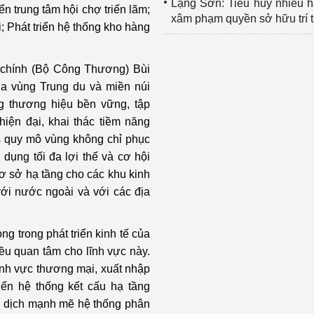
Lạng Sơn: Tiêu hủy nhiều 
iển trung tâm hội chợ triển lãm;
xâm phạm quyền sở hữu trí 
i; Phát triển hệ thống kho hàng
 chính (Bộ Công Thương) Bùi
ịa vùng Trung du và miền núi
g thương hiệu bền vững, tập
hiện đại, khai thác tiềm năng
ics quy mô vùng không chỉ phục
 dụng tối đa lợi thế và cơ hội
cơ sở hạ tầng cho các khu kinh
với nước ngoài và với các địa
ng trong phát triển kinh tế của
u quan tâm cho lĩnh vực này.
ĩnh vực thương mại, xuất nhập
ển hệ thống kết cấu hạ tầng
n dịch mạnh mẽ hệ thống phân