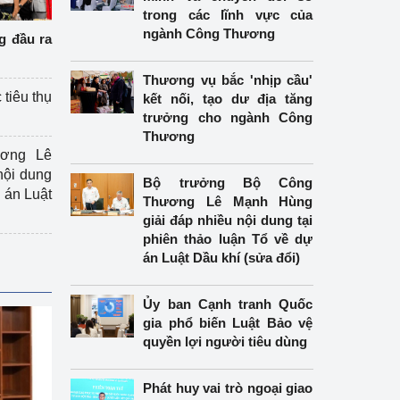
trong các lĩnh vực của
ngành Công Thương
g đầu ra
Thương vụ bắc 'nhịp cầu'
 tiêu thụ
kết nối, tạo dư địa tăng
trưởng cho ngành Công
Thương
ương Lê
nội dung
Bộ trưởng Bộ Công
án Luật
Thương Lê Mạnh Hùng
giải đáp nhiều nội dung tại
phiên thảo luận Tổ về dự
án Luật Dầu khí (sửa đổi)
Ủy ban Cạnh tranh Quốc
gia phổ biến Luật Bảo vệ
quyền lợi người tiêu dùng
Phát huy vai trò ngoại giao