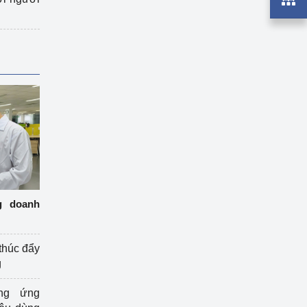
g doanh
thúc đẩy
g
ng ứng