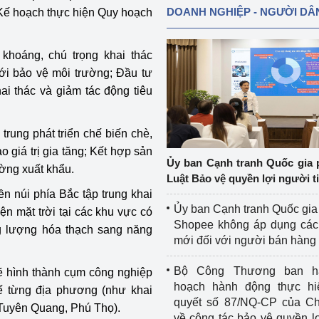
DOANH NGHIỆP - NGƯỜI DÂ
 Kế hoạch thực hiện Quy hoạch
 khoáng, chú trọng khai thác
 với bảo vệ môi trường; Đầu tư
i thác và giảm tác động tiêu
trung phát triển chế biến chè,
 giá trị gia tăng; Kết hợp sản
Ủy ban Cạnh tranh Quốc gia 
ường xuất khẩu.
Luật Bảo vệ quyền lợi người t
ền núi phía Bắc tập trung khai
Ủy ban Cạnh tranh Quốc gia
ện mặt trời tại các khu vực có
Shopee không áp dụng các 
g lượng hóa thạch sang năng
mới đối với người bán hàng
Bộ Công Thương ban h
sẽ hình thành cụm công nghiệp
hoạch hành động thực hi
hế từng địa phương (như khai
quyết số 87/NQ-CP của Ch
 Tuyên Quang, Phú Thọ).
về công tác bảo vệ quyền l