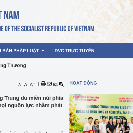
N BẢN PHÁP LUẬT
DVC TRỰC TUYẾN
Công Thương
bản pháp quy
Hoạt động của lãnh đạo Đảng, Nhà 
HOẠT ĐỘNG
+
|
-
A
A
A
nước
ghiệp, Thương 
bản điều hành
g Trung du miền núi phía
am 2026
Hoạt động của Lãnh đạo Bộ
bản hợp nhất
 mọi nguồn lực nhằm phát
Hoạt động của các đơn vị
rưởng