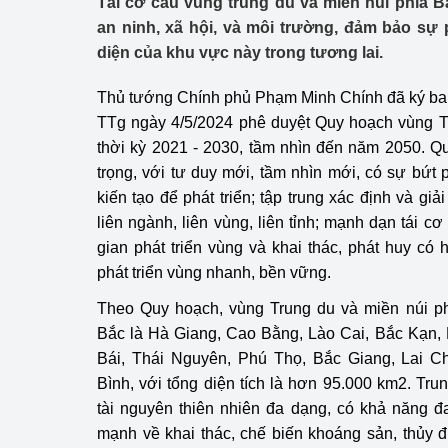
Tái cơ cấu vùng trung du và miền núi phía B
Công Thương - Công
an ninh, xã hội, và môi trường, đảm bảo sự 
diện của khu vực này trong tương lai.
Chuyển đổi số
Thủ tướng Chính phủ Phạm Minh Chính đã ký ba
Lịch sử phát triển
TTg ngày 4/5/2024 phê duyệt Quy hoạch vùng T
Bản tin Thị trường 
thời kỳ 2021 - 2030, tầm nhìn đến năm 2050. Q
trọng, với tư duy mới, tầm nhìn mới, có sự bứ
Phát triển nguồn nhâ
kiến tạo để phát triển; tập trung xác định và giả
liên ngành, liên vùng, liên tỉnh; mạnh dạn tái cơ
Phát triển bền vững
gian phát triển vùng và khai thác, phát huy c
Tổ chức kiểm định
phát triển vùng nhanh, bền vững.
Theo Quy hoạch, vùng Trung du và miền núi ph
Văn hóa ngành Côn
Bắc là Hà Giang, Cao Bằng, Lào Cai, Bắc Kạn,
Tái cơ cấu ngành 
Bái, Thái Nguyên, Phú Thọ, Bắc Giang, Lai C
Bình, với tổng diện tích là hơn 95.000 km2. Tru
Quản lý thị trường
tài nguyên thiên nhiên đa dạng, có khả năng đ
mạnh về khai thác, chế biến khoáng sản, thủy đ
Sử dụng năng lượng 