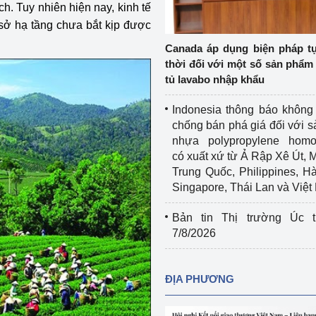
ịch. Tuy nhiên hiện nay, kinh tế
Cơ sở sản xuất, sửa chữa chai chứa 
ơ sở hạ tầng chưa bắt kịp được
LPG
 và đổi mới sáng 
Canada áp dụng biện pháp t
Tổ chức huấn luyện, bồi dưỡng 
thời đối với một số sản phẩm 
nghiệp vụ kiểm định kỹ thuật an toàn 
tủ lavabo nhập khẩu
lao động
Indonesia thông báo không
Video bảo vệ môi trường
chống bán phá giá đối với 
nhựa polypropylene homo
tưởng của Đảng
Album ảnh bảo vệ môi trường
có xuất xứ từ Ả Rập Xê Út, 
Trung Quốc, Philippines, H
ời dân
Văn bản về môi trường
Singapore, Thái Lan và Việ
Đọc báo giúp bạn
Khu vực miền Bắc
Bản tin Thị trường Úc t
7/8/2026
ài
Khu vực miền Trung
Hiệp định EVFTA
ớc
Khu vực miền Nam
Thị trường châu Á – châu Phi
ĐỊA PHƯƠNG
đưa nghị quyết 
Thị trường châu Âu – châu Mỹ
g vào cuộc sống