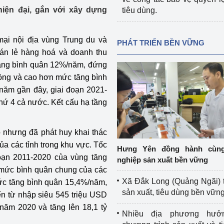
hiện đại, gắn với xây dựng
tiêu dùng.
i nội địa vùng Trung du và
PHÁT TRIỂN BỀN VỮNG
bán lẻ hàng hoá và doanh thu
 tăng bình quân 12%/năm, đứng
ồng và cao hơn mức tăng bình
ăm gần đây, giai đoạn 2021-
hứ 4 cả nước. Kết cấu hạ tầng
 nhưng đã phát huy khai thác
ủa các tỉnh trong khu vực. Tốc
Hưng Yên đồng hành cùn
oạn 2011-2020 của vùng tăng
nghiệp sản xuất bền vững
mức bình quân chung của các
Xã Đắk Long (Quảng Ngãi) 
ức tăng bình quân 15,4%/năm,
sản xuất, tiêu dùng bền vữn
n từ nhập siêu 545 triệu USD
năm 2020 và tăng lên 18,1 tỷ
Nhiều địa phương hưở