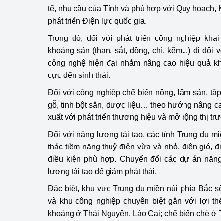
tế, nhu cầu của Tỉnh và phù hợp với Quy hoạch,
phát triển Điện lực quốc gia.
Trong đó, đối với phát triển công nghiệp khai
khoáng sản (than, sắt, đồng, chì, kẽm...) đi đôi
công nghệ hiện đại nhằm nâng cao hiệu quả kha
cực đến sinh thái.
Đối với công nghiệp chế biến nông, lâm sản, tập 
gỗ, tinh bột sắn, dược liệu… theo hướng nâng cao
xuất với phát triển thương hiệu và mở rộng thị tr
Đối với năng lượng tái tạo, các tỉnh Trung du mi
thác tiềm năng thuỷ điện vừa và nhỏ, điện gió, đi
điều kiện phù hợp. Chuyển đổi các dự án năn
lượng tái tạo để giảm phát thải.
Đặc biệt, khu vực Trung du miền núi phía Bắc 
và khu công nghiệp chuyên biệt gắn với lợi t
khoáng ở Thái Nguyên, Lào Cai; chế biến chè ở