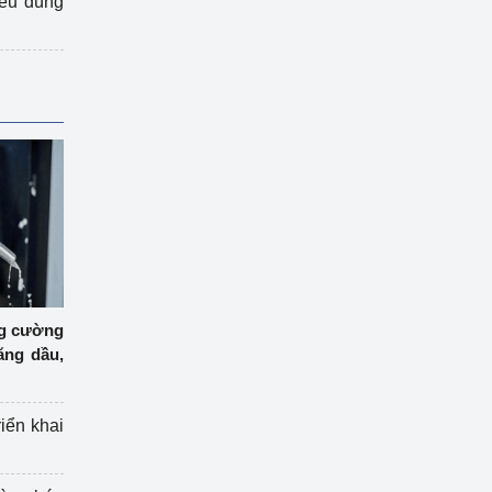
iêu dùng
ng cường
ăng dầu,
riển khai