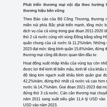
Phát triển thương mại nội địa theo hướng 
thương hiệu bền vững
Theo Báo cáo của Bộ Công Thương, thương mạ
miền núi phía Bắc phát triển mạnh, tổng mức 
dịch vụ của cả vùng trong giai đoạn 2011-2020
thứ 2 cả nước cùng với vùng Đồng bằng sông H
quân chung của cả nước là 11,2%/năm. Những n
2023 đạt mức tăng bình quân 15,6%/năm, đứng t
thương mại cũng đã được quan tâm đầu tư.
Hoạt động xuất nhập khẩu của vùng tuy còn nhỏ
được lợi thế kinh tế biên mậu, kinh tế cửa khẩu c
độ tăng kim ngạch xuất khẩu bình quân giai đ
42,2%/năm, đứng thứ nhất cả nước và cao hơn 
nước là 14,7%/năm. Giai đoạn 2021-2023 đạt m
đứng thứ 3 cả nước. Cán cân thương mại chuyể
năm 2011 sang xuất siêu gần 11,4 tỷ USD vào 
USD vào năm 2023.