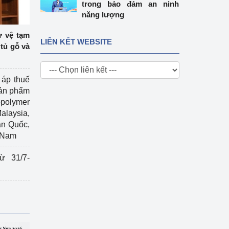
trong bảo đảm an ninh
năng lượng
ự vệ tạm
LIÊN KẾT WEBSITE
tủ gỗ và
 áp thuế
sản phẩm
polymer
Malaysia,
àn Quốc,
t Nam
ừ 31/7-