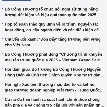
Bộ Công Thương tổ chức hội nghị sử dụng năng
lượng tiết kiệm và hiệu quả toàn quốc năm 2025
Họp tổ soạn thảo quy định về lộ trình, nguyên tắc
hoạt động, cơ cấu ngành điện và các điều kiện để
hình thành và phát triển các cấp độ thị trường cạnh
Chuyển đổi xanh: ‘Đòn bẩy’ tăng trưởng bền vững
tranh tại Việt Nam
cho Việt Nam
Bộ Công Thương phát động "Chương trình khuyến
mại tập trung quốc gia 2025 – Vietnam Grand Sale
2025": Khuyến mại lên tới 100% trên toàn quốc
Hội đàm giữa Bộ trưởng Bộ Công Thương Nguyễn
Hồng Diên và Chủ tịch Chính quyền Khu tự trị dân
tộc Choang Quảng Tây, Trung Quốc
Hội nghị Xúc tiến thương mại, đầu tư và kết nối
giao thương doanh nghiệp Việt Nam - Trung Quốc
(Quảng Tây)
Ca-na-đa tiến hành rà soát hành chính thuế chống
bán phá giá và chống trợ cấp đối với sản phẩm ghế