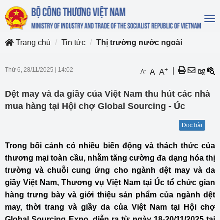
To
na
Trang chủ
Tin tức
Thị trường nước ngoài
Thứ 6, 28/11/2025
|
14:02
+
|
-
A
A
A
Dệt may và da giầy của Việt Nam thu hút các nhà
mua hàng tại Hội chợ Global Sourcing - Úc
Đọc bài
Trong bối cảnh có nhiều biến động và thách thức của
thương mại toàn cầu, nhằm tăng cường đa dạng hóa thị
trường và chuỗi cung ứng cho ngành dệt may và da
giầy Việt Nam, Thương vụ Việt Nam tại Úc tổ chức gian
hàng trưng bày và giới thiệu sản phẩm của ngành dệt
may, thời trang và giầy da của Việt Nam tại Hội chợ
Global Sourcing Expo, diễn ra từ ngày 18-20/11/2025 tại