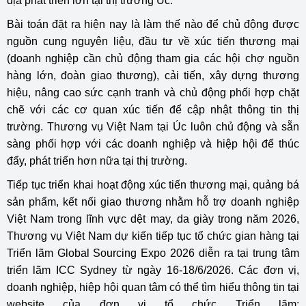
địa phát triển lớn tại thị trường Úc.
Bài toán đặt ra hiện nay là làm thế nào để chủ động được
nguồn cung nguyên liệu, đầu tư về xúc tiến thương mại
(doanh nghiệp cần chủ động tham gia các hội chợ nguồn
hàng lớn, đoàn giao thương), cải tiến, xây dựng thương
hiệu, nâng cao sức cạnh tranh và chủ động phối hợp chặt
chẽ với các cơ quan xúc tiến để cập nhật thông tin thị
trường. Thương vụ Việt Nam tại Úc luôn chủ động và sẵn
sàng phối hợp với các doanh nghiệp và hiệp hội để thúc
đẩy, phát triển hơn nữa tại thị trường.
Tiếp tục triển khai hoạt động xúc tiến thương mại, quảng bá
sản phẩm, kết nối giao thương nhằm hỗ trợ doanh nghiệp
Việt Nam trong lĩnh vực dệt may, da giày trong năm 2026,
Thương vụ Việt Nam dự kiến tiếp tục tổ chức gian hàng tại
Triển lãm Global Sourcing Expo 2026 diễn ra tại trung tâm
triển lãm ICC Sydney từ ngày 16-18/6/2026. Các đơn vị,
doanh nghiệp, hiệp hội quan tâm có thể tìm hiểu thông tin tại
website của đơn vị tổ chức Triển lãm: