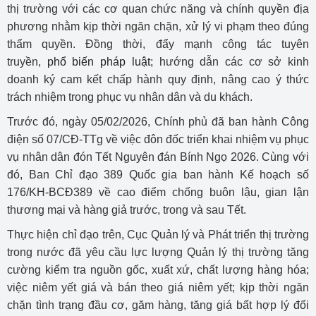
thị trường với các cơ quan chức năng và chính quyền địa
phương nhằm kịp thời ngăn chặn, xử lý vi phạm theo đúng
thẩm quyền. Đồng thời, đẩy mạnh công tác tuyên
truyền,
phổ biến pháp luật
; hướng dẫn các cơ sở kinh
doanh ký cam kết chấp hành quy định, nâng cao ý thức
trách nhiệm trong phục vụ nhân dân và du khách.
Trước đó, ngày 05/02/2026, Chính phủ đã ban hành Công
điện số 07/CĐ-TTg về việc đôn đốc triển khai nhiệm vụ phục
vụ nhân dân đón Tết Nguyên đán Bính Ngọ 2026. Cùng với
đó, Ban Chỉ đạo 389 Quốc gia ban hành Kế hoạch số
176/KH-BCĐ389 về cao điểm chống buôn lậu, gian lận
thương mại và hàng giả trước, trong và sau Tết.
Thực hiện chỉ đạo trên, Cục Quản lý và Phát triển thị trường
trong nước đã yêu cầu lực lượng Quản lý thị trường tăng
cường kiểm tra nguồn gốc, xuất xứ, chất lượng hàng hóa;
việc niêm yết giá và bán theo giá niêm yết; kịp thời ngăn
chặn tình trạng đầu cơ, găm hàng, tăng giá bất hợp lý đối