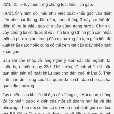
20% - 25 % tuỳ theo từng chủng loại thóc, lúa gạo.
Trước tình hình đó, nếu như việc xuất khẩu gạo vẫn diễn
tiến như hai tháng đầu năm, trong tháng 3 này, có thể đối
diện rủi ro là thiếu gạo cho tiêu dùng trong nước. Chính vì
vậy, chúng tôi có đề xuất với Thủ tướng Chính phủ cân nhắc
một số phương án, trong đó có phương án tạm giãn tiến độ
xuất khẩu gạo; hoặc cũng có thể xem xét cấp giấy phép xuất
khẩu gạo.
Sau khi cân nhắc và lắng nghe ý kiến các Bộ, ngành, tại
cuộc họp chiều ngày 23/3 Thủ tướng Chính phủ kết luận
tạm giãn tiến độ xuất khẩu gạo cho đến cuối tháng 5. Trên
tinh thần đó, Tổng cục Hải quan đã có chỉ đạo cho các hải
quan địa phương.
Tuy nhiên, sau khi có chỉ đạo của Tổng cục Hải quan, chúng
tôi có nhận được ý kiến của một số doanh nghiệp và địa
phương. Theo đó, có thể có độ vênh nhất định giữa số liệu
mà Bộ Công Thương có được và số liệu mà các doanh