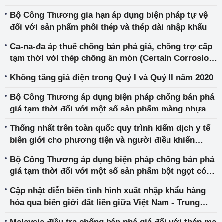
sản phẩm thép cuộn, thép dây nhập khẩu
Bộ Công Thương gia hạn áp dụng biện pháp tự vệ
đối với sản phẩm phôi thép và thép dài nhập khẩu
Ca-na-đa áp thuế chống bán phá giá, chống trợ cấp
tạm thời với thép chống ăn mòn (Certain Corrosion-
Resistant Steel Sheet) từ một số nước, trong đó có
Không tăng giá điện trong Quý I và Quý II năm 2020
Việt Nam
Bộ Công Thương áp dụng biện pháp chống bán phá
giá tạm thời đối với một số sản phẩm màng nhựa
nhập khẩu từ Trung Quốc, Thái Lan và Ma-lai-xi-a
Thống nhất trên toàn quốc quy trình kiểm dịch y tế
biên giới cho phương tiện và người điều khiển
phương tiện tham gia hoạt động xuất nhập khẩu,
Bộ Công Thương áp dụng biện pháp chống bán phá
vận chuyển hàng hóa
giá tạm thời đối với một số sản phẩm bột ngọt có
xuất xứ từ Trung Quốc và In-đô-nê-xi-a
Cập nhật diễn biến tình hình xuất nhập khẩu hàng
hóa qua biên giới đất liền giữa Việt Nam - Trung
Quốc và một số khuyến nghị
Malaysia điều tra chống bán phá giá đối với thép mạ