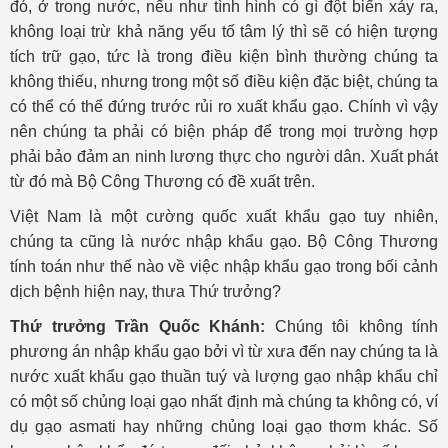
đó, ở trong nước, nếu như tình hình có gì đột biến xảy ra,
không loại trừ khả năng yếu tố tâm lý thì sẽ có hiện tượng
tích trữ gạo, tức là trong điều kiện bình thường chúng ta
không thiếu, nhưng trong một số điều kiện đặc biệt, chúng ta
có thể có thể đứng trước rủi ro xuất khẩu gạo. Chính vì vậy
nên chúng ta phải có biện pháp để trong mọi trường hợp
phải bảo đảm an ninh lương thực cho người dân. Xuất phát
từ đó mà Bộ Công Thương có đề xuất trên.
Việt Nam là một cường quốc xuất khẩu gạo tuy nhiên,
chúng ta cũng là nước nhập khẩu gạo. Bộ Công Thương
tính toán như thế nào về việc nhập khẩu gạo trong bối cảnh
dịch bệnh hiện nay, thưa Thứ trưởng?
Thứ trưởng Trần Quốc Khánh:
Chúng tôi không tính
phương án nhập khẩu gạo bởi vì từ xưa đến nay chúng ta là
nước xuất khẩu gạo thuần tuý và lượng gạo nhập khẩu chỉ
có một số chủng loại gạo nhất định mà chúng ta không có, ví
dụ gạo asmati hay những chủng loại gạo thơm khác. Số