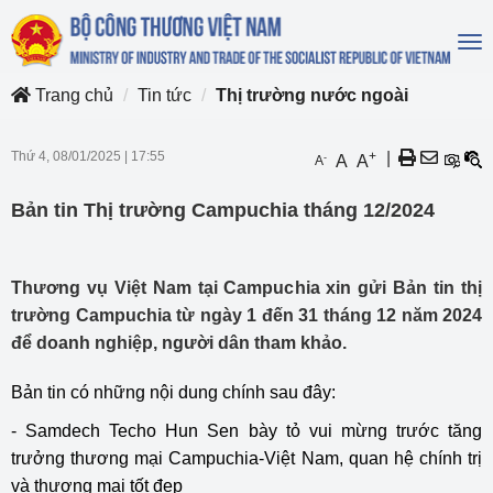
To
na
Trang chủ
Tin tức
Thị trường nước ngoài
Thứ 4, 08/01/2025
|
17:55
+
|
-
A
A
A
Bản tin Thị trường Campuchia tháng 12/2024
Thương vụ Việt Nam tại Campuchia xin gửi Bản tin thị
trường Campuchia từ ngày 1 đến 31 tháng 12 năm 2024
để doanh nghiệp, người dân tham khảo.
Bản tin có những nội dung chính sau đây:
- Samdech Techo Hun Sen bày tỏ vui mừng trước tăng
trưởng thương mại Campuchia-Việt Nam, quan hệ chính trị
và thương mại tốt đẹp