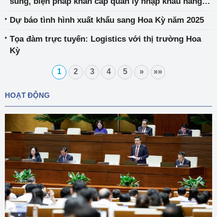
sung, biện pháp khẩn cấp quản lý nhập khẩu hàng
nông sản, thực phẩm từ bên ngoài vào EU
Dự báo tình hình xuất khẩu sang Hoa Kỳ năm 2025
Tọa đàm trực tuyến: Logistics với thị trường Hoa
Kỳ
1
2
3
4
5
»
»»
HOẠT ĐỘNG