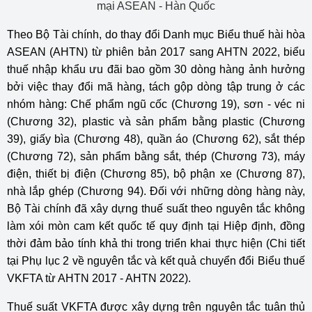
Theo Bộ Tài chính, do thay đổi Danh mục Biểu thuế hài hòa
ASEAN (AHTN) từ phiên bản 2017 sang AHTN 2022, biểu
thuế nhập khẩu ưu đãi bao gồm 30 dòng hàng ảnh hưởng
bởi việc thay đổi mã hàng, tách gộp dòng tập trung ở các
nhóm hàng: Chế phẩm ngũ cốc (Chương 19), sơn - véc ni
(Chương 32), plastic và sản phẩm bằng plastic (Chương
39), giấy bìa (Chương 48), quần áo (Chương 62), sắt thép
(Chương 72), sản phẩm bằng sắt, thép (Chương 73), máy
điện, thiết bị điện (Chương 85), bộ phận xe (Chương 87),
nhà lắp ghép (Chương 94). Đối với những dòng hàng này,
Bộ Tài chính đã xây dựng thuế suất theo nguyên tắc không
làm xói mòn cam kết quốc tế quy định tại Hiệp định, đồng
thời đảm bảo tính khả thi trong triển khai thực hiện (Chi tiết
tại Phụ lục 2 về nguyên tắc và kết quả chuyển đổi Biểu thuế
VKFTA từ AHTN 2017 - AHTN 2022).
Thuế suất VKFTA được xây dựng trên nguyên tắc tuân thủ