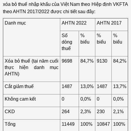
xóa bỏ thuế nhập khẩu của Việt Nam theo Hiệp định VKFTA
theo AHTN 2017/2022 được chi tiết sau đây:
Danh mục
AHTN 2022
AHTN 2017
Số
%
%
%
dòng
biểu
biểu
biểu
thuế
Xóa bỏ thuế (tại năm cuối
9698
84,7%
9130
84,2%
thực hiện danh mục
AHTN)
Cắt giảm thuế
1487
13,0%
1487
13,7%
Không cam kết
0
0,0%
0
0,0%
CKD
264
2,3%
230
2,1%
Tổng
11449
100%
10847
100%