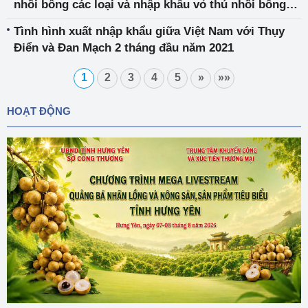
nhồi bông các loại và nhập khẩu vỏ thú nhồi bông
từ Việt Nam
Tình hình xuất nhập khẩu giữa Việt Nam với Thụy
Điển và Đan Mạch 2 tháng đầu năm 2021
1
2
3
4
5
»
»»
HOẠT ĐỘNG