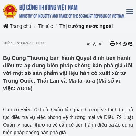
To
na
Trang chủ
Tin tức
Thị trường nước ngoài
Thứ 5, 25/03/2021
|
00:00
+
|
-
A
A
A
Bộ Công Thương ban hành Quyết định tiến hành
điều tra áp dụng biện pháp chống bán phá giá đối
với một số sản phẩm vật liệu hàn có xuất xứ từ
Trung Quốc, Thái Lan và Ma-lai-xi-a (Mã số vụ
việc: AD15)
Căn cứ Điều 70 Luật Quản lý ngoại thương về trình tự, thủ
tục điều tra vụ việc phòng vệ thương mại và Điều 79 Luật
Quản lý ngoại thương về căn cứ tiến hành điều tra áp dụng
biện pháp chống bán phá giá.