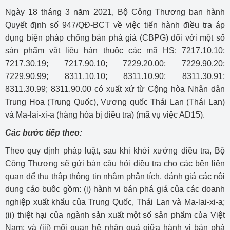
Ngày 18 tháng 3 năm 2021, Bộ Công Thương ban hành
Quyết định số 947/QĐ-BCT về việc tiến hành điều tra áp
dụng biện pháp chống bán phá giá (CBPG) đối với một số
sản phẩm vật liệu hàn thuộc các mã HS: 7217.10.10;
7217.30.19; 7217.90.10; 7229.20.00; 7229.90.20;
7229.90.99; 8311.10.10; 8311.10.90; 8311.30.91;
8311.30.99; 8311.90.00 có xuất xứ từ Cộng hòa Nhân dân
Trung Hoa (Trung Quốc), Vương quốc Thái Lan (Thái Lan)
và Ma-lai-xi-a (hàng hóa bị điều tra) (mã vụ việc AD15).
Các bước tiếp theo:
Theo quy định pháp luật, sau khi khởi xướng điều tra, Bộ
Công Thương sẽ gửi bản câu hỏi điều tra cho các bên liên
quan để thu thập thông tin nhằm phân tích, đánh giá các nội
dung cáo buộc gồm: (i) hành vi bán phá giá của các doanh
nghiệp xuất khẩu của Trung Quốc, Thái Lan và Ma-lai-xi-a;
(ii) thiệt hại của ngành sản xuất một số sản phẩm của Việt
Nam; và (iii) mối quan hệ nhân quả giữa hành vi bán phá