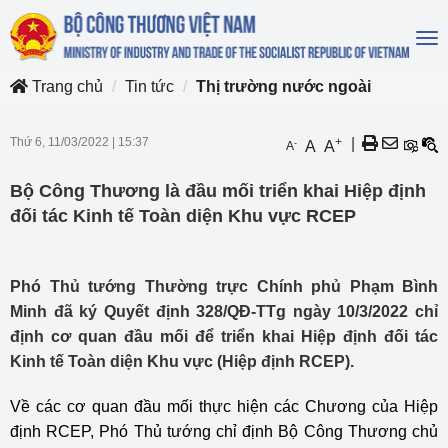
To
na
Trang chủ
Tin tức
Thị trường nước ngoài
Thứ 6, 11/03/2022
|
15:37
+
|
-
A
A
A
Bộ Công Thương là đầu mối triển khai Hiệp định
đối tác Kinh tế Toàn diện Khu vực RCEP
Phó Thủ tướng Thường trực Chính phủ Phạm Bình
Minh đã ký Quyết định 328/QĐ-TTg ngày 10/3/2022 chỉ
định cơ quan đầu mối để triển khai Hiệp định đối tác
Kinh tế Toàn diện Khu vực (Hiệp định RCEP).
Về các cơ quan đầu mối thực hiện các Chương của Hiệp
định RCEP, Phó Thủ tướng chỉ định Bộ Công Thương chủ