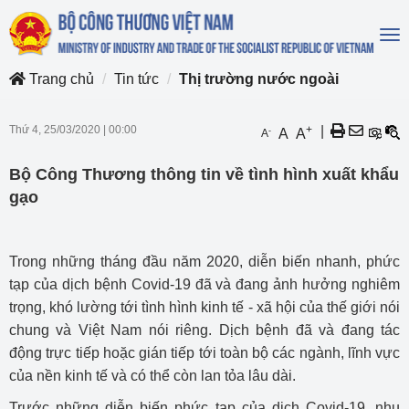
To
na
Trang chủ
Tin tức
Thị trường nước ngoài
Thứ 4, 25/03/2020
|
00:00
+
|
-
A
A
A
Bộ Công Thương thông tin về tình hình xuất khẩu
gạo
Trong những tháng đầu năm 2020, diễn biến nhanh, phức
tạp của dịch bệnh Covid-19 đã và đang ảnh hưởng nghiêm
trọng, khó lường tới tình hình kinh tế - xã hội của thế giới nói
chung và Việt Nam nói riêng. Dịch bệnh đã và đang tác
động trực tiếp hoặc gián tiếp tới toàn bộ các ngành, lĩnh vực
của nền kinh tế và có thể còn lan tỏa lâu dài.
Trước những diễn biến phức tạp của dịch Covid-19, nhu