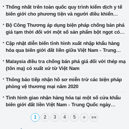
nhập khẩu từ Trung Quốc, Thái Lan và Ma-lai-xi-a
Thống nhất trên toàn quốc quy trình kiểm dịch y tế
biên giới cho phương tiện và người điều khiển
phương tiện tham gia hoạt động xuất nhập khẩu,
Bộ Công Thương áp dụng biện pháp chống bán phá
vận chuyển hàng hóa
giá tạm thời đối với một số sản phẩm bột ngọt có
xuất xứ từ Trung Quốc và In-đô-nê-xi-a
Cập nhật diễn biến tình hình xuất nhập khẩu hàng
hóa qua biên giới đất liền giữa Việt Nam - Trung
Quốc và một số khuyến nghị
Malaysia điều tra chống bán phá giá đối với thép mạ
(tôn mạ) có xuất xứ từ Việt Nam
Thông báo tiếp nhận hồ sơ miễn trừ các biện pháp
phòng vệ thương mại năm 2020
Tình hình giao nhận hàng hóa tại một số cửa khẩu
biên giới đất liền Việt Nam - Trung Quốc ngày
17/3/2020
1
2
3
4
5
»
»»