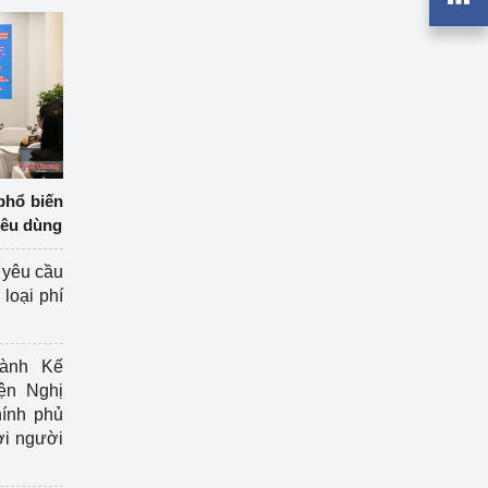
phổ biến
iêu dùng
 yêu cầu
loại phí
ành Kế
ện Nghị
ính phủ
ợi người