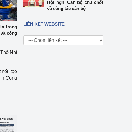
Hội nghị Cán bộ chủ chốt
về công tác cán bộ
LIÊN KẾT WEBSITE
ka trong
 và công
g Thổ Nhĩ
 nối, tạo
ành Công