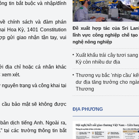
ông tin bắt buộc và nhập/đính
Cơ sở sản xuất, sửa chữa chai chứa 
LPG
 và đổi mới sáng 
 về chính sách và đàm phán
Tổ chức huấn luyện, bồi dưỡng 
Đề xuất hợp tác của Sri Lan
ại Hoa Kỳ, 1401 Constitution
nghiệp vụ kiểm định kỹ thuật an toàn 
lĩnh vực công nghiệp chế tạo
 gửi giao nhận tận tay, vui
lao động
nghệ nông nghiệp
Video bảo vệ môi trường
Xuất khẩu trái cây tươi san
Kỳ còn nhiều dư địa
tưởng của Đảng
Album ảnh bảo vệ môi trường
ới địa chỉ hoặc cá nhân khác
 xem xét.
Thương vụ bắc 'nhịp cầu' kết
ời dân
Văn bản về môi trường
dư địa tăng trưởng cho ng
ữ nguyên trạng và công khai tại
Thương
Đọc báo giúp bạn
Khu vực miền Bắc
êu cầu bảo mật sẽ không được
ài
Khu vực miền Trung
Hiệp định EVFTA
ĐỊA PHƯƠNG
ớc
Khu vực miền Nam
Thị trường châu Á – châu Phi
ản dịch tiếng Anh. Ngoài ra,
 tại các trường thông tin bắt
đưa nghị quyết 
Thị trường châu Âu – châu Mỹ
g vào cuộc sống