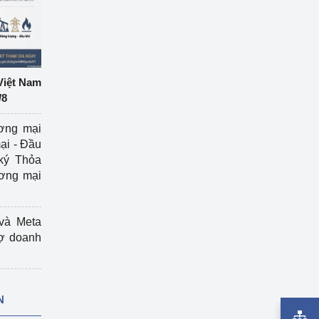
Việt Nam
/8
ương mại
ại - Đầu
ký Thỏa
ương mại
và Meta
rợ doanh
N