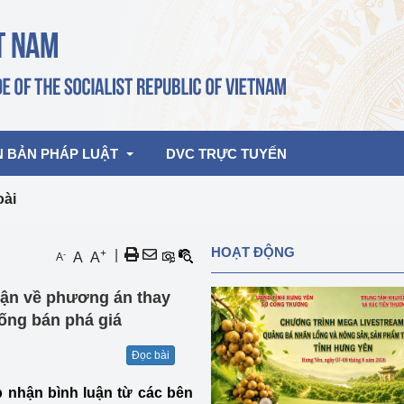
N BẢN PHÁP LUẬT
DVC TRỰC TUYẾN
oài
bản pháp quy
Hoạt động của lãnh đạo Đảng, Nhà 
HOẠT ĐỘNG
+
|
-
A
A
A
nước
ghiệp, Thương 
bản điều hành
uận về phương án thay
am 2026
Hoạt động của Lãnh đạo Bộ
bản hợp nhất
hống bán phá giá
Hoạt động của các đơn vị
Đọc bài
rưởng
 nhận bình luận từ các bên