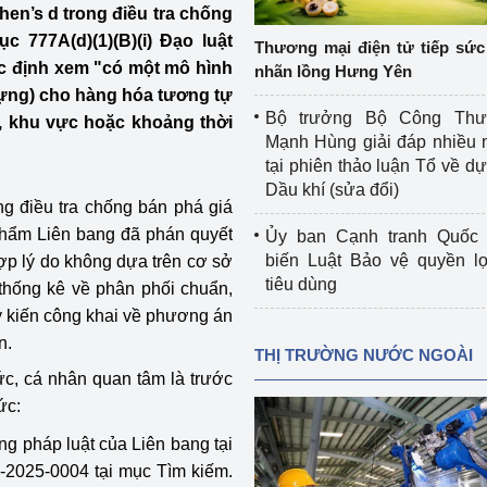
en’s d trong điều tra chống
 luận
Họp báo
777A(d)(1)(B)(i) Đạo luật
Thương mại điện tử tiếp sức 
Thông cáo báo chí
c định xem "có một mô hình
nhãn lồng Hưng Yên
dựng) cho hàng hóa tương tự
Điểm báo
Bộ trưởng Bộ Công Th
 khu vực hoặc khoảng thời
Mạnh Hùng giải đáp nhiều 
Nông Lâm Thủy sản
tại phiên thảo luận Tổ về dự 
Dầu khí (sửa đổi)
n lực
 điều tra chống bán phá giá
thẩm Liên bang đã phán quyết
Ủy ban Cạnh tranh Quốc 
biến Luật Bảo vệ quyền l
ợp lý do không dựa trên cơ sở
tiêu dùng
 thống kê về phân phối chuẩn,
Tổ chức kiểm định kỹ thuật an toàn lao 
ý kiến công khai về phương án
động thuộc thẩm quyền quản lý của 
g Thương
Bộ Công Thương
n.
THỊ TRƯỜNG NƯỚC NGOÀI
hức, cá nhân quan tâm là trước
Công Thương
Tổ chức được cấp GCN đăng ký, hoạt 
ức:
động kiểm định thiết bị, dụng cụ điện 
làm việc ở môi trường không có nguy 
ng pháp luật của Liên bang tại
hiểm khí, bụi nổ
TA-2025-0004 tại mục Tìm kiếm.
tiết kiệm và 
Hiệu quả năng lượng