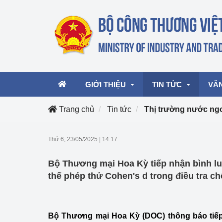
GIỚI THIỆU
TIN TỨC
VĂ
Trang chủ
Tin tức
Thị trường nước ng
Lãnh đạo Bộ
Hoạt động
Văn 
Thứ 6, 23/05/2025
|
14:17
Chức năng nhiệm vụ
Giải thưởng Công n
Văn 
Bộ Thương mại Hoa Kỳ tiếp nhận bình l
mại, Dịch vụ Việt N
Cơ cấu tổ chức
Văn 
thế phép thử Cohen's d trong điều tra c
Công Thương 57
Hoạt động của Bộ t
Bộ Thương mại Hoa Kỳ (DOC) thông báo tiếp