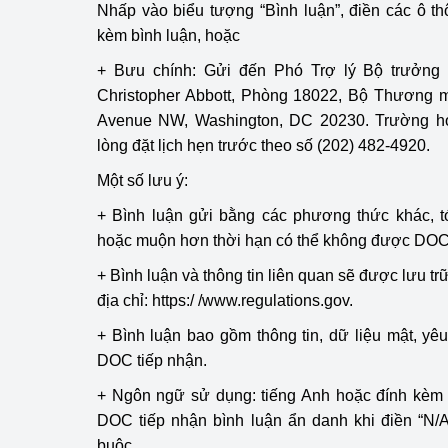
Nhấp vào biểu tượng “Bình luận”, điền các ô th
hiệu quả
kèm bình luận, hoặc
Khoa học, công nghệ
+ Bưu chính: Gửi đến Phó Trợ lý Bộ trưởng
tạo
Christopher Abbott, Phòng 18022, Bộ Thương m
Avenue NW, Washington, DC 20230. Trường hợp
Thông báo
lòng đặt lịch hẹn trước theo số (202) 482-4920.
Bảo vệ môi trường
Một số lưu ý:
Bảo vệ nền tảng tư 
+ Bình luận gửi bằng các phương thức khác, t
hoặc muộn hơn thời hạn có thể không được DOC
Doanh nghiệp - Ngư
+ Bình luận và thông tin liên quan sẽ được lưu tr
Xúc tiến thương mại
địa chỉ: https:/ /www.regulations.gov.
+ Bình luận bao gồm thông tin, dữ liệu mật, y
Thị trường nước ngo
DOC tiếp nhận.
Thị trường trong nư
+ Ngôn ngữ sử dụng: tiếng Anh hoặc đính kèm b
DOC tiếp nhận bình luận ẩn danh khi điền “N/A”
Ngành Công Thương 
buộc.
Đại hội XIV của Đản