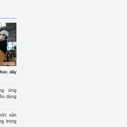
thúc đẩy
ng ứng
iêu dùng
hức sản
ng trong