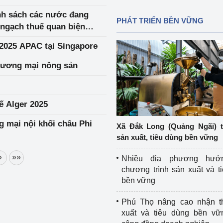
nh sách các nước đang
PHÁT TRIỂN BỀN VỮNG
 ngạch thuế quan biện
2025 APAC tại Singapore
hương mại nông sản
ế Alger 2025
 mại nội khối châu Phi
Xã Đắk Long (Quảng Ngãi) 
sản xuất, tiêu dùng bền vững
»
»»
Nhiều địa phương hưở
chương trình sản xuất và t
bền vững
Phú Thọ nâng cao nhận t
xuất và tiêu dùng bền vữ