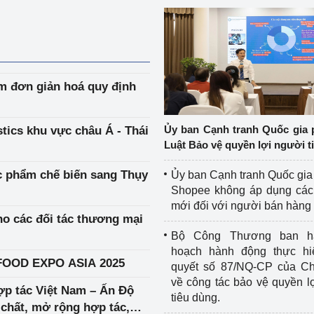
m đơn giản hoá quy định
Ủy ban Cạnh tranh Quốc gia 
stics khu vực châu Á - Thái
Luật Bảo vệ quyền lợi người t
ực phẩm chế biến sang Thụy
Ủy ban Cạnh tranh Quốc gia
Shopee không áp dụng các 
mới đối với người bán hàng
ho các đối tác thương mại
Bộ Công Thương ban h
hoạch hành động thực hi
AFOOD EXPO ASIA 2025
quyết số 87/NQ-CP của Ch
về công tác bảo vệ quyền l
p tác Việt Nam – Ấn Độ
tiêu dùng.
c chất, mở rộng hợp tác,