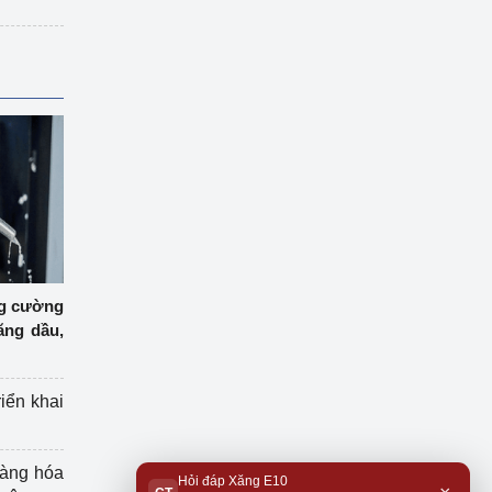
ng cường
ăng dầu,
riển khai
hàng hóa
Hỏi đáp Xăng E10