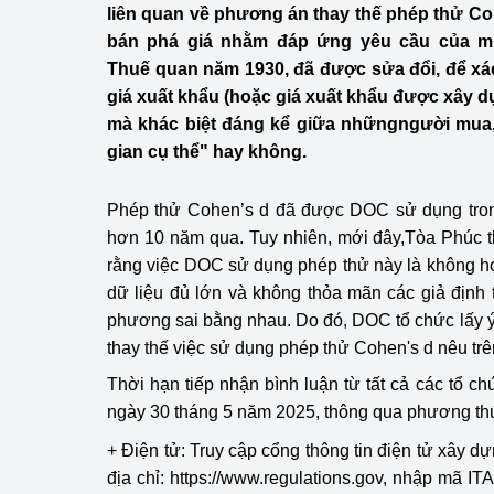
liên quan về phương án thay thế phép thử Coh
Công Thương - Công
bán phá giá nhằm đáp ứng yêu cầu của mục 
Chuyển đổi số
Thuế quan năm 1930, đã được sửa đổi, để xá
giá xuất khẩu (hoặc giá xuất khẩu được xây 
Lịch sử phát triển
mà khác biệt đáng kể giữa nhữngngười mua,
gian cụ thể" hay không.
Bản tin Thị trường 
Phát triển nguồn nhâ
Phép thử Cohen’s d đã được DOC sử dụng trong
hơn 10 năm qua. Tuy nhiên, mới đây,Tòa Phúc 
Phát triển bền vững
rằng việc DOC sử dụng phép thử này là không h
dữ liệu đủ lớn và không thỏa mãn các giả định
Tổ chức kiểm định
phương sai bằng nhau. Do đó, DOC tổ chức lấy 
Văn hóa ngành Côn
thay thế việc sử dụng phép thử Cohen's d nêu trê
Thời hạn tiếp nhận bình luận từ tất cả các tổ c
Tái cơ cấu ngành 
ngày 30 tháng 5 năm 2025, thông qua phương th
Quản lý thị trường
+ Điện tử: Truy cập cổng thông tin điện tử xây dự
địa chỉ: https://www.regulations.gov, nhập mã I
Sử dụng năng lượng 