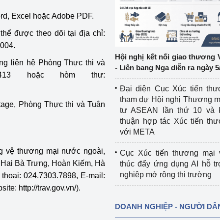
ord, Excel hoặc Adobe PDF.
ệp
Công nghiệp nền tảng
thể được theo dõi tại địa chỉ:
ng
Chính sách
0004.
Hội nghị kết nối giao thương 
òng liên hệ Phòng Thực thi và
Sản xuất công nghiệp
- Liên bang Nga diễn ra ngày 5
1413 hoặc hòm thư:
Đại diện Cục Xúc tiến th
tham dự Hội nghị Thương m
otage, Phòng Thực thi và Tuân
tư ASEAN lần thứ 10 và 
thuận hợp tác Xúc tiến th
với META
òng vệ thương mại nước ngoài,
Cục Xúc tiến thương mại 
Hai Bà Trưng, Hoàn Kiếm, Hà
thúc đẩy ứng dụng AI hỗ t
nghiệp mở rộng thị trường
 thoại:
024.7303.7898,
E-mail:
e: http://trav.gov.vn/).
DOANH NGHIỆP - NGƯỜI DÂ