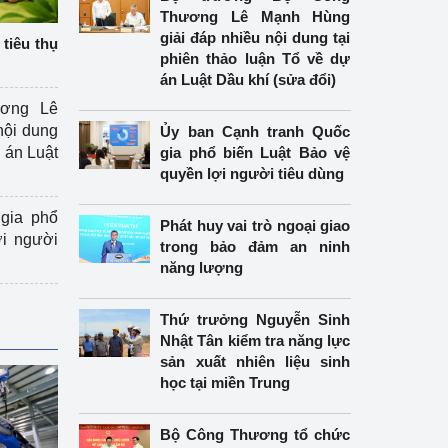
Thương Lê Mạnh Hùng
giải đáp nhiều nội dung tại
tiêu thụ
phiên thảo luận Tổ về dự
án Luật Dầu khí (sửa đổi)
ương Lê
nội dung
Ủy ban Cạnh tranh Quốc
án Luật
gia phổ biến Luật Bảo vệ
quyền lợi người tiêu dùng
gia phổ
Phát huy vai trò ngoại giao
ợi người
trong bảo đảm an ninh
năng lượng
Thứ trưởng Nguyễn Sinh
Nhật Tân kiểm tra năng lực
sản xuất nhiên liệu sinh
học tại miền Trung
Bộ Công Thương tổ chức