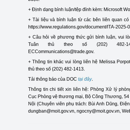
+ Định dạng bình luận/tệp đính kèm: Microsoft W
Phát triển công nghi
+ Tài liệu và bình luận từ các bên liên quan có 
Phát triển năng lượ
https://www.regulations.gov/document/ITA-2025-
+ Câu hỏi về phương thức gửi bình luận, vui l
Tuân thủ theo số (202) 482-
ECCommunications@trade.gov.
+ Thông tin khác vui lòng liên hệ Melissa Porp
thủ theo số (202) 482-1413.
Tải thông báo của DOC
tại đây
.
Thông tin chi tiết xin liên hệ: Phòng Xử lý ph
Cục Phòng vệ thương mại, Bộ Công Thương, 54 
Nội (Chuyên viên phụ trách: Bùi Anh Dũng, Điện
dungban@moit.gov.vn
,
ngocny@moit.gov.vn, Websit