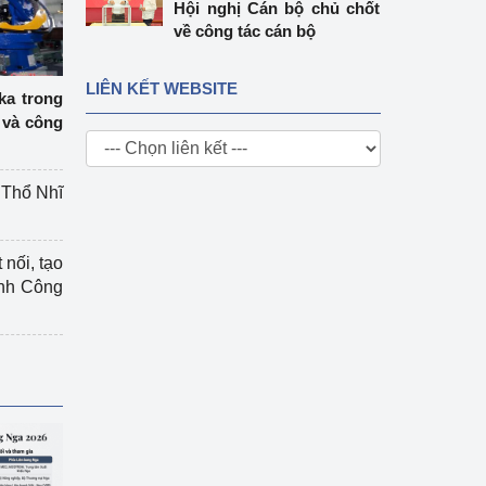
Hội nghị Cán bộ chủ chốt
về công tác cán bộ
LIÊN KẾT WEBSITE
ka trong
 và công
g Thổ Nhĩ
 nối, tạo
ành Công