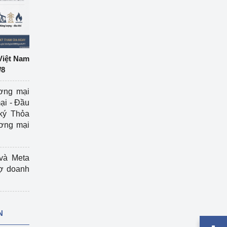
Việt Nam
/8
ương mại
ại - Đầu
ký Thỏa
ương mại
và Meta
rợ doanh
N