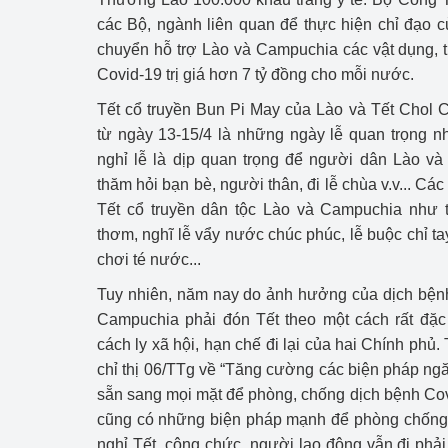
hiệu quả
các Bộ, ngành liên quan để thực hiện chỉ đạo 
chuyển hỗ trợ Lào và Campuchia các vật dụng, tr
Khoa học, công nghệ
Covid-19 trị giá hơn 7 tỷ đồng cho mỗi nước.
tạo
Tết cổ truyền Bun Pi May của Lào và Tết Cho
Thông báo
từ ngày 13-15/4 là những ngày lễ quan trọng n
nghỉ lễ là dịp quan trọng để người dân Lào và
Bảo vệ môi trường
thăm hỏi bạn bè, người thân, đi lễ chùa v.v... Cá
Tết cổ truyền dân tộc Lào và Campuchia như
Bảo vệ nền tảng tư 
thơm, nghĩ lễ vẩy nước chúc phúc, lễ buộc chỉ tay,
Doanh nghiệp - Ngư
chơi té nước...
Tuy nhiên, năm nay do ảnh hưởng của dịch bện
Xúc tiến thương mại
Campuchia phải đón Tết theo một cách rất đặc
Thị trường nước ngo
cách ly xã hội, hạn chế đi lại của hai Chính phủ.
chỉ thị 06/TTg về “Tăng cường các biện pháp ngă
Thị trường trong nư
sẵn sang mọi mặt để phòng, chống dịch bệnh Co
cũng có những biện pháp mạnh để phòng chống
Ngành Công Thương 
nghỉ Tết, công chức, người lao động vẫn đi phả
Đại hội XIV của Đản