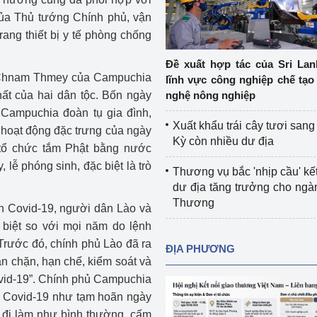
Cơ sở sản xuất, sửa chữa chai chứa 
của Thủ tướng Chính phủ, vận
LPG
ang thiết bị y tế phòng chống
 và đổi mới sáng 
Tổ chức huấn luyện, bồi dưỡng 
Đề xuất hợp tác của Sri Lan
nghiệp vụ kiểm định kỹ thuật an toàn 
l Chnam Thmey của Campuchia
lĩnh vực công nghiệp chế tạo
lao động
hất của hai dân tộc. Bốn ngày
nghệ nông nghiệp
 Campuchia đoàn tụ gia đình,
Video bảo vệ môi trường
Xuất khẩu trái cây tươi san
c hoạt động đặc trưng của ngày
Kỳ còn nhiều dư địa
 tổ chức tắm Phật bằng nước
tưởng của Đảng
Album ảnh bảo vệ môi trường
 lễ phóng sinh, đặc biệt là trò
Thương vụ bắc 'nhịp cầu' kết
ời dân
Văn bản về môi trường
dư địa tăng trưởng cho ng
Thương
h Covid-19, người dân Lào và
Đọc báo giúp bạn
Khu vực miền Bắc
 biệt so với mọi năm do lệnh
ài
Khu vực miền Trung
Hiệp định EVFTA
 Trước đó, chính phủ Lào đã ra
ĐỊA PHƯƠNG
n chặn, hạn chế, kiểm soát và
ớc
Khu vực miền Nam
Thị trường châu Á – châu Phi
vid-19”. Chính phủ Campuchia
 Covid-19 như tạm hoãn ngày
đưa nghị quyết 
Thị trường châu Âu – châu Mỹ
i đi làm như bình thường, cấm
g vào cuộc sống