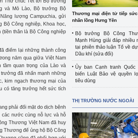
i Thư chúc Tết tới Bộ trưởng
 luận
Họp báo
g và Mỏ Lào, Bộ trưởng Bộ
Thương mại điện tử tiếp sức 
Năng lượng Campuchia, gửi
Thông cáo báo chí
nhãn lồng Hưng Yên
g Bộ Công nghiệp, Khoa học,
Điểm báo
(tiền thân là Bộ Công nghiệp
Bộ trưởng Bộ Công Th
Mạnh Hùng giải đáp nhiều 
Nông Lâm Thủy sản
tại phiên thảo luận Tổ về dự 
đã điểm lại những thành công
Dầu khí (sửa đổi)
n lực
p trong năm qua giữa Việt Nam
h tầm quan trọng của Lào và
Ủy ban Cạnh tranh Quốc 
ộ trưởng đã nhấn mạnh những
biến Luật Bảo vệ quyền l
tiêu dùng
c, kim ngạch thương mại của
Tổ chức kiểm định kỹ thuật an toàn lao 
 có tăng trưởng hết sức tích
động thuộc thẩm quyền quản lý của 
g Thương
Bộ Công Thương
THỊ TRƯỜNG NƯỚC NGOÀI
ang phải đối mặt do dịch bệnh
Công Thương
Tổ chức được cấp GCN đăng ký, hoạt 
 các nước cùng nỗ lực và hỗ
động kiểm định thiết bị, dụng cụ điện 
 Công Thương Việt Nam đã huy
làm việc ở môi trường không có nguy 
ng Thương để ủng hộ Bộ Công
hiểm khí, bụi nổ
tiết kiệm và 
Hiệu quả năng lượng
Thương cũng đã phối hợp với