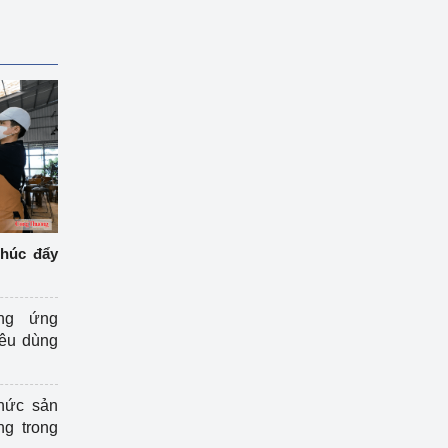
thúc đẩy
ng ứng
iêu dùng
hức sản
ng trong