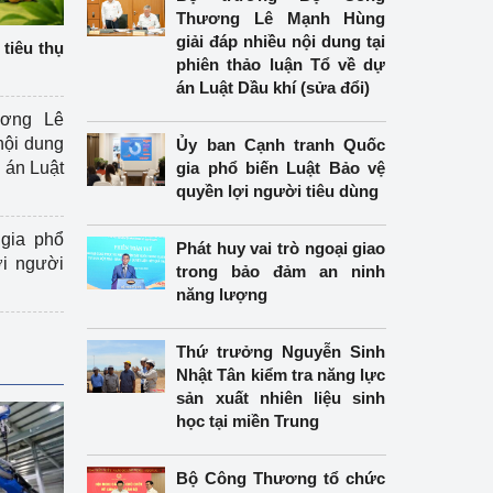
Thương Lê Mạnh Hùng
giải đáp nhiều nội dung tại
tiêu thụ
phiên thảo luận Tổ về dự
án Luật Dầu khí (sửa đổi)
ương Lê
nội dung
Ủy ban Cạnh tranh Quốc
án Luật
gia phổ biến Luật Bảo vệ
quyền lợi người tiêu dùng
gia phổ
Phát huy vai trò ngoại giao
ợi người
trong bảo đảm an ninh
năng lượng
Thứ trưởng Nguyễn Sinh
Nhật Tân kiểm tra năng lực
sản xuất nhiên liệu sinh
học tại miền Trung
Bộ Công Thương tổ chức