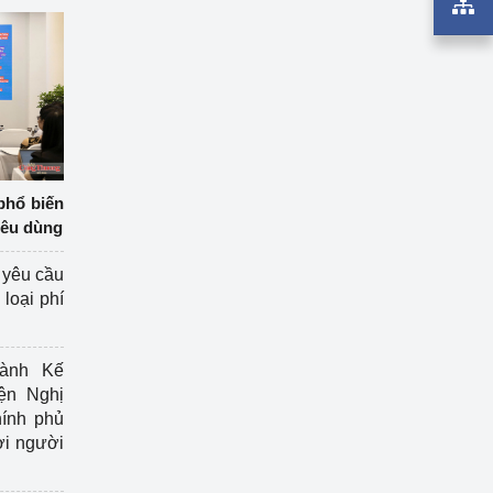
phổ biến
iêu dùng
 yêu cầu
loại phí
ành Kế
ện Nghị
ính phủ
ợi người