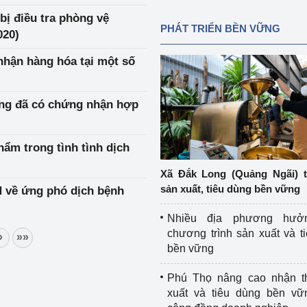
ị điều tra phòng vệ
PHÁT TRIỂN BỀN VỮNG
020)
 nhận hàng hóa tại một số
ang đã có chứng nhận hợp
ẩm trong tình tình dịch
Xã Đắk Long (Quảng Ngãi) 
sản xuất, tiêu dùng bền vững
N về ứng phó dịch bệnh
Nhiều địa phương hưở
chương trình sản xuất và t
»
»»
bền vững
Phú Thọ nâng cao nhận t
xuất và tiêu dùng bền vữ