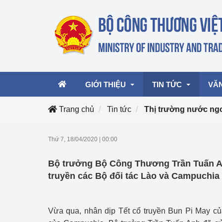
GIỚI THIỆU
TIN TỨC
VĂ
Trang chủ
Tin tức
Thị trường nước ng
Lãnh đạo Bộ
Hoạt động
Văn 
Thứ 7, 18/04/2020
|
00:00
Chức năng nhiệm vụ
Giải thưởng Công n
Văn 
Bộ trưởng Bộ Công Thương Trần Tuấn An
mại, Dịch vụ Việt N
Cơ cấu tổ chức
Văn 
truyền các Bộ đối tác Lào và Campuchia
Công Thương 57
Hoạt động của Bộ t
Vừa qua, nhân dịp Tết cổ truyền Bun Pi May 