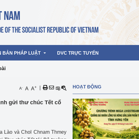
N BẢN PHÁP LUẬT
DVC TRỰC TUYẾN
oài
bản pháp quy
Hoạt động của lãnh đạo Đảng, Nhà 
HOẠT ĐỘNG
+
|
-
A
A
A
nước
ghiệp, Thương 
bản điều hành
h gửi thư chúc Tết cổ
am 2026
Hoạt động của Lãnh đạo Bộ
bản hợp nhất
Hoạt động của các đơn vị
rưởng
của Lào và Chol Chnam Thmey