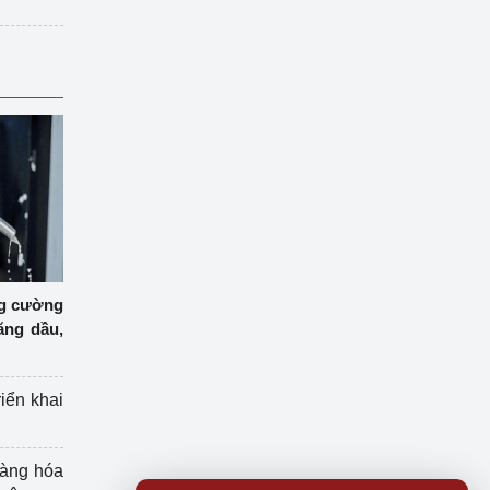
ng cường
ăng dầu,
riển khai
hàng hóa