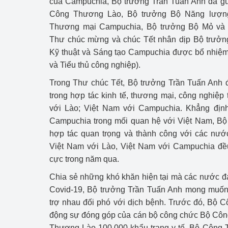
của Campuchia, Bộ trưởng Trần Tuấn Anh đã gử
Công Thương - Công
Công Thương Lào, Bộ trưởng Bộ Năng lượn
Thương mại Campuchia, Bộ trưởng Bộ Mỏ và 
Chuyển đổi số
Thư chúc mừng và chúc Tết nhân dịp Bộ trưởn
Lịch sử phát triển
Kỹ thuật và Sáng tạo Campuchia được bổ nhiệm 
và Tiểu thủ công nghiệp).
Bản tin Thị trường 
Trong Thư chúc Tết, Bộ trưởng Trần Tuấn Anh 
Phát triển nguồn nhâ
trong hợp tác kinh tế, thương mại, công nghiệ
với Lào; Việt Nam với Campuchia. Khẳng địn
Phát triển bền vững
Campuchia trong mối quan hệ với Việt Nam, B
hợp tác quan trọng và thành công với các nướ
Tổ chức kiểm định
Việt Nam với Lào, Việt Nam với Campuchia đều
cực trong năm qua.
Văn hóa ngành Côn
Chia sẻ những khó khăn hiện tại mà các nước đ
Tái cơ cấu ngành 
Covid-19, Bộ trưởng Trần Tuấn Anh mong muốn
trợ nhau đối phó với dịch bệnh. Trước đó, Bộ
Quản lý thị trường
động sự đóng góp của cán bộ công chức Bộ Cô
Sử dụng năng lượng 
Thương Lào 100.000 khẩu trang y tế. Bộ Công 