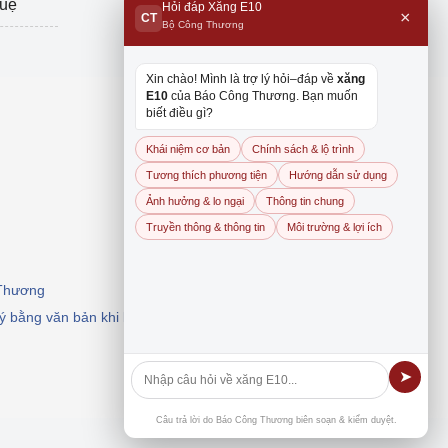
tuệ
Hỏi đáp Xăng E10
×
CT
Bộ Công Thương
Xin chào! Mình là trợ lý hỏi–đáp về
xăng
E10
của Báo Công Thương. Bạn muốn
biết điều gì?
Khái niệm cơ bản
Chính sách & lộ trình
Tương thích phương tiện
Hướng dẫn sử dụng
Ảnh hưởng & lo ngại
Thông tin chung
Truyền thông & thông tin
Môi trường & lợi ích
 Thương
 ý bằng văn bản khi khai thác, dẫn nguồn.
➤
Câu trả lời do Báo Công Thương biên soạn & kiểm duyệt.