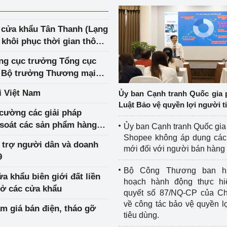
 cửa khẩu Tân Thanh (Lạng
khôi phục thời gian thông
ng cục trưởng Tổng cục
à Bộ trưởng Thương mại
i Việt Nam
Ủy ban Cạnh tranh Quốc gia 
Luật Bảo vệ quyền lợi người t
 cường các giải pháp
 soát các sản phẩm hàng
Ủy ban Cạnh tranh Quốc gia
tuần từ 10 - 17/4/2020)
Shopee không áp dụng các 
ỗ trợ người dân và doanh
mới đối với người bán hàng
9
Bộ Công Thương ban h
a khẩu biên giới đất liền
hoạch hành động thực hi
 ở các cửa khẩu
quyết số 87/NQ-CP của Ch
về công tác bảo vệ quyền l
 giá bán điện, tháo gỡ
tiêu dùng.