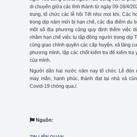
di chuyển giữa các tỉnh thành từ ngày 09-16/4/2
Phát triển công nghi
trung, tổ chức các lễ hội Tết như mọi khi. Các 
trong dịp năm mới bị hạn chế, các địa điểm du l
Phát triển năng lượ
một số địa phương cũng quy định thêm việc 
nhằm hạn chế việc tụ tập đông người trong dịp 
cũng giao chính quyền các cấp huyện, xã tăng cư
phương mình, lập các chốt kiểm tra để kiểm tra 
của mình.
Người dân hai nước năm nay tổ chức Lễ đón 
may mắn, hạnh phúc, thành đạt tại nhà và cù
Covid-19 chóng qua./.
Nguồn:
TIN LIÊN QUAN