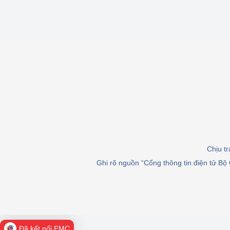
Chịu t
Ghi rõ nguồn “Cổng thông tin điện tử Bộ 
Đã kết nối EMC