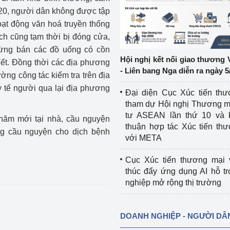
020, người dân không được tập
ệp
Công nghiệp nền tảng
hoạt động văn hoá truyền thống
ịch cũng tạm thời bị đóng cửa,
ng
Chính sách
dừng bán các đồ uống có cồn
Hội nghị kết nối giao thương 
Tết. Đồng thời các địa phương
Sản xuất công nghiệp
- Liên bang Nga diễn ra ngày 5
ờng công tác kiểm tra trên địa
y tế người qua lại địa phương
Đại diện Cục Xúc tiến th
tham dự Hội nghị Thương m
tư ASEAN lần thứ 10 và 
năm mới tại nhà, cầu nguyện
thuận hợp tác Xúc tiến th
ng cầu nguyện cho dịch bệnh
với META
Cục Xúc tiến thương mại 
thúc đẩy ứng dụng AI hỗ t
nghiệp mở rộng thị trường
DOANH NGHIỆP - NGƯỜI DÂ