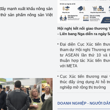
o đẩy mạnh xuất khẩu nông sản
ệp
Công nghiệp nền tảng
g thử sản phẩm nông sản Việt
ng
Chính sách
Hội nghị kết nối giao thương 
Sản xuất công nghiệp
- Liên bang Nga diễn ra ngày 5
Đại diện Cục Xúc tiến th
tham dự Hội nghị Thương m
tư ASEAN lần thứ 10 và 
thuận hợp tác Xúc tiến th
với META
Cục Xúc tiến thương mại 
thúc đẩy ứng dụng AI hỗ t
nghiệp mở rộng thị trường
DOANH NGHIỆP - NGƯỜI DÂ