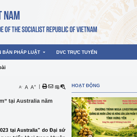
N BẢN PHÁP LUẬT
DVC TRỰC TUYẾN
oài
bản pháp quy
Hoạt động của lãnh đạo Đảng, Nhà 
HOẠT ĐỘNG
+
|
-
A
A
A
nước
ghiệp, Thương 
bản điều hành
m” tại Australia năm
am 2026
Hoạt động của Lãnh đạo Bộ
bản hợp nhất
Hoạt động của các đơn vị
rưởng
23 tại Australia” do Đại sứ