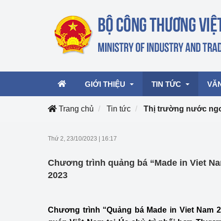
GIỚI THIỆU
TIN TỨC
VĂ
Trang chủ
Tin tức
Thị trường nước ng
Lãnh đạo Bộ
Hoạt động
Văn 
Thứ 2, 23/10/2023
|
16:17
Chức năng nhiệm vụ
Giải thưởng Công n
Văn 
Chương trình quảng bá “Made in Viet Na
mại, Dịch vụ Việt N
Cơ cấu tổ chức
Văn 
2023
Công Thương 57
Hoạt động của Bộ t
Chương trình “Quảng bá Made in Viet Nam 20