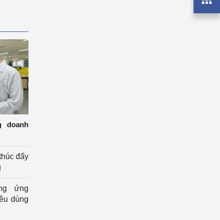
g doanh
thúc đẩy
g
ng ứng
iêu dùng