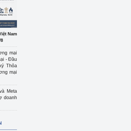
Việt Nam
/8
ương mại
ại - Đầu
ký Thỏa
ương mại
và Meta
rợ doanh
N