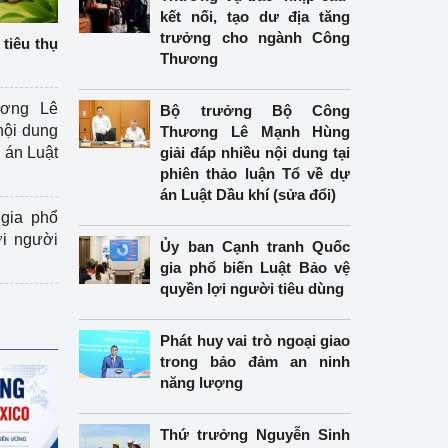
kết nối, tạo dư địa tăng
trưởng cho ngành Công
tiêu thụ
Thương
ương Lê
Bộ trưởng Bộ Công
nội dung
Thương Lê Mạnh Hùng
án Luật
giải đáp nhiều nội dung tại
phiên thảo luận Tổ về dự
án Luật Dầu khí (sửa đổi)
gia phổ
ợi người
Ủy ban Cạnh tranh Quốc
gia phổ biến Luật Bảo vệ
quyền lợi người tiêu dùng
Phát huy vai trò ngoại giao
trong bảo đảm an ninh
năng lượng
Thứ trưởng Nguyễn Sinh