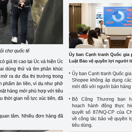
ội chợ quốc tế
Ủy ban Cạnh tranh Quốc gia 
Luật Bảo vệ quyền lợi người t
ó giá trị cao tại Úc và hiện Úc
hai dùng thử và tìm phân khúc
Ủy ban Cạnh tranh Quốc gia
mở ra dư địa thị trường trong
Shopee không áp dụng các 
n phẩm ăn liền, ví dụ như phở
mới đối với người bán hàng
 mặt hàng mới phù hợp với tiêu
 thời gian nỗ lực xúc tiến, đã
Bộ Công Thương ban h
hoạch hành động thực hi
quyết số 87/NQ-CP của Ch
quan tâm. Nhiều đơn hàng đã
về công tác bảo vệ quyền l
tiêu dùng.