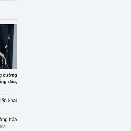
ng cường
ăng dầu,
riển khai
hàng hóa
tuệ