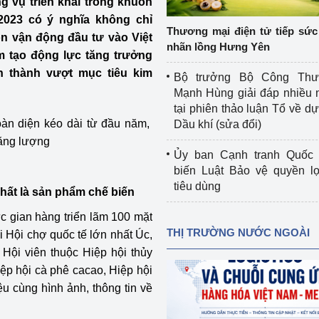
g vụ triển khai trong khuôn
 luận
Họp báo
2023 có ý nghĩa không chỉ
Thương mại điện tử tiếp sức 
òn vận động đầu tư vào Việt
Thông cáo báo chí
nhãn lồng Hưng Yên
 tạo động lực tăng trưởng
Điểm báo
n thành vượt mục tiêu kim
Bộ trưởng Bộ Công Th
Mạnh Hùng giải đáp nhiều 
Nông Lâm Thủy sản
tại phiên thảo luận Tổ về dự 
oàn diện kéo dài từ đầu năm,
Dầu khí (sửa đổi)
n lực
ăng lượng
Ủy ban Cạnh tranh Quốc 
biến Luật Bảo vệ quyền l
tiêu dùng
nhất là sản phẩm chế biến
Tổ chức kiểm định kỹ thuật an toàn lao 
động thuộc thẩm quyền quản lý của 
c gian hàng triển lãm 100 mặt
g Thương
Bộ Công Thương
THỊ TRƯỜNG NƯỚC NGOÀI
 Hội chợ quốc tế lớn nhất Úc,
 Hội viên thuộc Hiệp hội thủy
Công Thương
Tổ chức được cấp GCN đăng ký, hoạt 
iệp hội cà phê cacao, Hiệp hội
động kiểm định thiết bị, dụng cụ điện 
làm việc ở môi trường không có nguy 
u cùng hình ảnh, thông tin về
hiểm khí, bụi nổ
tiết kiệm và 
Hiệu quả năng lượng