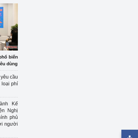
phổ biến
iêu dùng
 yêu cầu
loại phí
ành Kế
ện Nghị
ính phủ
ợi người