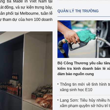
ảng bá Made in Viet Nam tại
át động, và sự kiện trưng bày,
QUẢN LÝ THỊ TRƯỜNG
ân phối tại Melbourne, tuần lễ
 sự tham dự của hơn 100 doanh
Bộ Công Thương yêu cầu tă
kiểm tra kinh doanh bán lẻ x
đảm bảo nguồn cung
Thông tin mới về tình hình t
xăng sinh học E10
Lạng Sơn: Tiêu hủy nhiều 
xâm phạm quyền sở hữu trí 