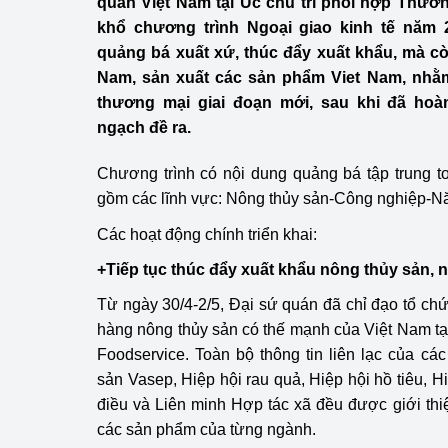
quán Việt Nam tại Úc chủ trì phối hợp Thươn
Công Thương - Công
khổ chương trình Ngoại giao kinh tế năm 
quảng bá xuất xứ, thúc đẩy xuất khẩu, mà c
Chuyển đổi số
Nam, sản xuất các sản phẩm Viet Nam, nhằm
Lịch sử phát triển
thương mại giai đoạn mới, sau khi đã hoà
ngạch đề ra.
Bản tin Thị trường 
Chương trình có nội dung quảng bá tập trung t
Phát triển nguồn nhâ
gồm các lĩnh vực: Nông thủy sản-Công nghiệp-N
Phát triển bền vững
Các hoạt động chính triển khai:
+Tiếp tục thúc đẩy xuất khẩu nông thủy sản, 
Tổ chức kiểm định
Từ ngày 30/4-2/5, Đại sứ quán đã chỉ đạo tổ chứ
Văn hóa ngành Côn
hàng nông thủy sản có thế mạnh của Việt Nam tại
Foodservice. Toàn bộ thông tin liên lạc của các
Tái cơ cấu ngành 
sản Vasep, Hiệp hội rau quả, Hiệp hội hồ tiêu, H
Quản lý thị trường
điều và Liên minh Hợp tác xã đều được giới thiệ
các sản phẩm của từng ngành.
Sử dụng năng lượng 