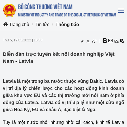
To
na
Trang chủ
Tin tức
Thông báo
Thứ 5, 19/05/2022
|
16:58
+
|
-
A
A
A
Diễn đàn trực tuyến kết nối doanh nghiệp Việt
Nam - Latvia
Latvia là một trong ba nước thuộc vùng Baltic. Latvia có
vị trí địa lý chiến lược cho các hoạt động kinh doanh
giữa khu vực EU và các thị trường mới nổi nằm ở phía
đông của Latvia. Latvia có vị trí địa lý như một cửa ngõ
giữa Hoa Kỳ, EU và châu Á, đặc biệt là Nga.
Tuy là một nước nhỏ, nhưng nhờ cải cách, kinh tế Latvia