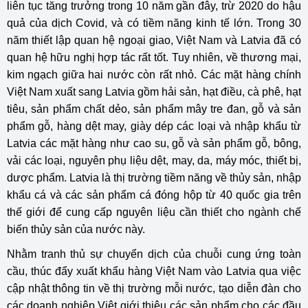
liên tục tăng trưởng trong 10 năm gần đây, trừ 2020 do hậu
quả của dịch Covid, và có tiềm năng kinh tế lớn. Trong 30
năm thiết lập quan hệ ngoại giao, Việt Nam và Latvia đã có
quan hệ hữu nghị hợp tác rất tốt. Tuy nhiên, về thương mại,
kim ngạch giữa hai nước còn rất nhỏ. Các mặt hàng chính
Việt Nam xuất sang Latvia gồm hải sản, hạt điều, cà phê, hạt
tiêu, sản phẩm chất dẻo, sản phẩm mây tre đan, gỗ và sản
phẩm gỗ, hàng dệt may, giày dép các loại và nhập khẩu từ
Latvia các mặt hàng như cao su, gỗ và sản phẩm gỗ, bông,
vải các loại, nguyên phụ liệu dệt, may, da, máy móc, thiết bị,
dược phẩm. Latvia là thị trường tiềm năng về thủy sản, nhập
khẩu cá và các sản phẩm cá đóng hộp từ 40 quốc gia trên
thế giới để cung cấp nguyên liệu cần thiết cho ngành chế
biến thủy sản của nước này.
Nhằm tranh thủ sự chuyển dịch của chuỗi cung ứng toàn
cầu, thúc đẩy xuất khẩu hàng Việt Nam vào Latvia qua việc
cập nhật thông tin về thị trường mỗi nước, tạo diễn đàn cho
các doanh nghiệp Việt giới thiệu các sản phẩm cho các đầu