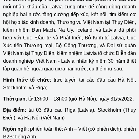
mối nhập khẩu của Latvia cũng như để cộng đồng doanh
nghiệp hai nước tăng cường tiếp xúc, kết nối, tìm kiếm cơ
hội hợp tác kinh doanh, Thương vụ Việt Nam tại Thụy Điển,
kiêm nhiệm Đan Mạch, Na Uy, Iceland, và Latvia đã phối
hợp với Cục Đầu tư và Phát triển, Bộ Kinh tế Latvia, Cục
Xúc tiến Thương mại, Bộ Công Thương, và Đại sứ quán
Việt Nam tại Thụy Điển, kiêm nhiệm Latvia tổ chức Diễn đàn
doanh nghiệp Việt Nam - Latvia nhân kỷ niệm 30 năm thiết
lập quan hệ ngoại giao giữa hai nước, cụ thể như sau:
Hình thức tổ chức:
trực tuyến tại các đầu cầu Hà Nội,
Stockholm, và Riga;
Thời gian:
từ 13h00 – 18h00 (giờ Hà Nội), ngày 31/5/2022;
Địa điểm:
tại 03 đầu cầu Riga (Latvia), Stockholm (Thụy
Điển), và Hà Nội (Việt Nam)
Ngôn ngữ:
phiên toàn thể: Anh – Việt (có phiên dịch), phiên
B2B: tiếng Anh.