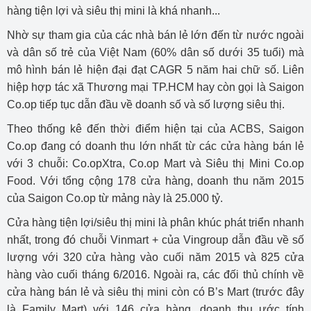
hàng tiện lợi và siêu thị mini là khá nhanh...
Nhờ sự tham gia của các nhà bán lẻ lớn đến từ nước ngoài
và dân số trẻ của Việt Nam (60% dân số dưới 35 tuổi) mà
mô hình bán lẻ hiện đại đạt CAGR 5 năm hai chữ số. Liên
hiệp hợp tác xã Thương mại TP.HCM hay còn gọi là Saigon
Co.op tiếp tục dẫn đầu về doanh số và số lượng siêu thị.
Theo thống kê đến thời điểm hiện tại của ACBS, Saigon
Co.op đang có doanh thu lớn nhất từ các cửa hàng bán lẻ
với 3 chuỗi: Co.opXtra, Co.op Mart và Siêu thị Mini Co.op
Food. Với tổng cộng 178 cửa hàng, doanh thu năm 2015
của Saigon Co.op từ mảng này là 25.000 tỷ.
Cửa hàng tiện lợi/siêu thị mini là phân khúc phát triển nhanh
nhất, trong đó chuỗi Vinmart + của Vingroup dẫn đầu về số
lượng với 320 cửa hàng vào cuối năm 2015 và 825 cửa
hàng vào cuối tháng 6/2016. Ngoài ra, các đối thủ chính về
cửa hàng bán lẻ và siêu thị mini còn có B’s Mart (trước đây
là Family Mart) với 146 cửa hàng, doanh thu ước tính