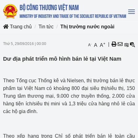
To
na
Trang chủ
Tin tức
Thị trường nước ngoài
Thứ 5, 29/09/2016
|
00:00
+
|
-
A
A
A
Dư địa phát triển mô hình bán lẻ tại Việt Nam
Theo Tổng cục Thống kê và Nielsen, thị trường bán lẻ thực
phẩm tại Việt Nam có khoảng 800 đại siêu thị/siêu thị, 150
Trung tâm thương mại, 9.000 chợ truyền thống, 2.000 cửa
hàng tiện ích/siêu thị mini và 1,3 triệu cửa hàng nhỏ lẻ của
các hộ gia đình.
Theo xếp hạng trong Chỉ số phát triển bán lẻ toàn cầu