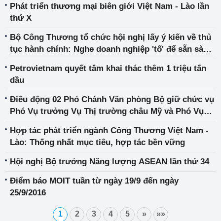
Phát triển thương mại biên giới Việt Nam - Lào lần
thứ X
Bộ Công Thương tổ chức hội nghị lấy ý kiến về thủ
tục hành chính: Nghe doanh nghiệp 'tố' để sẵn sàng
thay đổi!
Petrovietnam quyết tâm khai thác thêm 1 triệu tấn
dầu
Điều động 02 Phó Chánh Văn phòng Bộ giữ chức vụ
Phó Vụ trưởng Vụ Thị trường châu Mỹ và Phó Vụ
trưởng Vụ Thi đua khen thưởng
Hợp tác phát triển ngành Công Thương Việt Nam -
Lào: Thống nhất mục tiêu, hợp tác bền vững
Hội nghị Bộ trưởng Năng lượng ASEAN lần thứ 34
Điểm báo MOIT tuần từ ngày 19/9 đến ngày
25/9/2016
1
2
3
4
5
»
»»