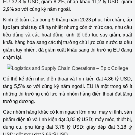
EU 32,8 tỷ USD, giảm 8,2%, nhập khẩu 11,2 tỷ USD, giảm
2,9% so với cùng kỳ năm ngoái.
Kinh tế toàn cầu trong 9 tháng năm 2023 phục hồi chậm, áp
lực lạm phát tuy đã hạ nhiệt nhưng còn ở mức cao, nhu cầu
tiêu dùng và các hoạt động kinh tế tiếp tục suy giảm, xuất
khẩu hàng hóa sang các thị trường chủ lực của nước ta đều
giảm, tuy nhiên, đà giảm xuất khẩu sang thị trường EU đang
chậm lại.
Có thể kể đến như: điện thoại và linh kiện đạt 4,86 tỷ USD,
tăng 5,5% so với cùng kỳ năm ngoái. EU là một trong số ít
những thị trường chủ lực mà nhóm hàng điện thoại đạt tăng
trưởng dương.
Các nhóm hàng khác có kim ngạch lớn như: máy vi tính, sản
phẩm điện tử và linh kiện đạt 3,83 tỷ USD; máy móc, thiết bị,
dụng cụ, phụ tùng đạt 3,78 tỷ USD; giày dép đạt 3,18 tỷ
USD; dệt may đạt 2,66 tỷ USD…