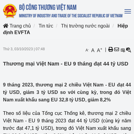
To
na
Trang chủ
Tin tức
Thị trường nước ngoài
Hiệp
định EVFTA
Thứ 3, 03/10/2023
|
07:48
+
|
-
A
A
A
Thương mại Việt Nam - EU 9 tháng đạt 44 tỷ USD
9 tháng 2023, thương mại 2 chiều Việt Nam - EU đạt 44
tỷ USD, giảm 3 tỷ USD so với cùng kỳ, trong đó Việt
Nam xuất khẩu sang EU 32,8 tỷ USD, giảm 8,2%
Theo số liệu của Tổng cục Thống kê, thương mại 2 chiều
Việt Nam - EU 9 tháng 2023 đạt 44 tỷ USD (cùng kỳ năm
trước đạt 47,1 tỷ USD), trong đó Việt Nam xuất khẩu sang