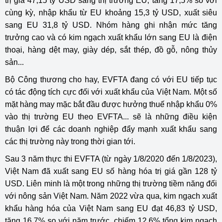
trị giá 47,15 tỷ USD sang thị trường EU, tăng 17,5% so với
cùng kỳ, nhập khẩu từ EU khoảng 15,3 tỷ USD, xuất siêu
sang EU 31,8 tỷ USD. Nhóm hàng ghi nhận mức tăng
trưởng cao và có kim ngạch xuất khẩu lớn sang EU là điện
thoại, hàng dệt may, giày dép, sắt thép, đồ gỗ, nông thủy
sản...
Bộ Công thương cho hay, EVFTA đang có với EU tiếp tục
có tác động tích cực đối với xuất khẩu của Việt Nam. Một số
mặt hàng may mặc bắt đầu được hưởng thuế nhập khẩu 0%
vào thị trường EU theo EVFTA... sẽ là những điều kiện
thuận lợi để các doanh nghiệp đẩy mạnh xuất khẩu sang
các thị trường này trong thời gian tới.
Sau 3 năm thực thi EVFTA (từ ngày 1/8/2020 đến 1/8/2023),
Việt Nam đã xuất sang EU số hàng hóa trị giá gần 128 tỷ
USD. Liên minh là một trong những thị trường tiềm năng đối
với nông sản Việt Nam. Năm 2022 vừa qua, kim ngạch xuất
khẩu hàng hóa của Việt Nam sang EU đạt 46,83 tỷ USD,
tăng 16,7% so với năm trước, chiếm 12,6% tổng kim ngạch