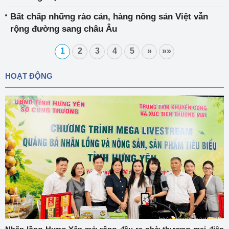
Bất chấp những rào cản, hàng nông sản Việt vẫn
rộng đường sang châu Âu
1
2
3
4
5
»
»»
HOẠT ĐỘNG