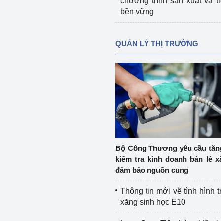
chương trình sản xuất và t
bền vững
QUẢN LÝ THỊ TRƯỜNG
Bộ Công Thương yêu cầu tă
kiểm tra kinh doanh bán lẻ x
đảm bảo nguồn cung
Thông tin mới về tình hình t
xăng sinh học E10