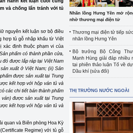
n hành kết luận cuối cùng
 luận
Họp báo
m và chống lẩn tránh với tủ
Nhãn lồng Hưng Yên mở rộn
Thông cáo báo chí
nhờ thương mại điện tử
Điểm báo
ữ nguyên kết luận sơ bộ điều
Thương mại điện tử tiếp sức
g hợp tủ gỗ nhập khẩu từ Việt
nhãn lồng Hưng Yên
Nông Lâm Thủy sản
ị xác định thuộc phạm vi của
Bộ trưởng Bộ Công Th
) Sản phẩm có thành phần cửa,
n lực
Mạnh Hùng giải đáp nhiều 
u đó được lắp ráp tại Việt Nam
tại phiên thảo luận Tổ về dự 
 sản xuất ở Việt Nam;
(ii) Sản
Dầu khí (sửa đổi)
 phẩm được sản xuất tại Trung
Tổ chức kiểm định kỹ thuật an toàn lao 
được kết hợp với hộp ván tủ và
động thuộc thẩm quyền quản lý của 
THỊ TRƯỜNG NƯỚC NGOÀI
 có các chi tiết bán thành phẩm
g Thương
Bộ Công Thương
 ván) được sản xuất tại Trung
được kết hợp với hộp ván tủ và
Công Thương
Tổ chức được cấp GCN đăng ký, hoạt 
động kiểm định thiết bị, dụng cụ điện 
làm việc ở môi trường không có nguy 
ải quan và Biên phòng Hoa Kỳ
hiểm khí, bụi nổ
ertificate Regime) với tủ gỗ
tiết kiệm và 
Hiệu quả năng lượng