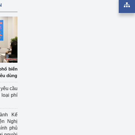
N
phổ biến
iêu dùng
 yêu cầu
loại phí
ành Kế
ện Nghị
ính phủ
ợi người