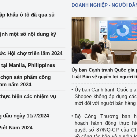
DOANH NGHIỆP - NGƯỜI DÂ
ập khẩu ô tô đã qua sử
định một số nội dung kỹ
hức Hội chợ triển lãm 2024
ại Manila, Philippines
Ủy ban Cạnh tranh Quốc gia 
Luật Bảo vệ quyền lợi người t
 chọn sản phẩm công
Nam năm 2024
Ủy ban Cạnh tranh Quốc gia
thực hiện các nhiệm vụ
Shopee không áp dụng các 
mới đối với người bán hàng
g dầu ngày 11/7/2024
Bộ Công Thương ban h
hoạch hành động thực hi
Việt Nam 2024
quyết số 87/NQ-CP của Ch
về công tác bảo vệ quyền l