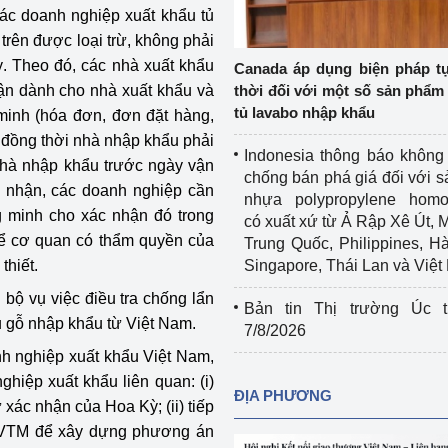
ác doanh nghiệp xuất khẩu tủ
Cơ sở sản xuất, sửa chữa chai chứa 
rên được loại trừ, không phải
LPG
 và đổi mới sáng 
 Theo đó, các nhà xuất khẩu
Canada áp dụng biện pháp t
Tổ chức huấn luyện, bồi dưỡng 
ận dành cho nhà xuất khẩu và
thời đối với một số sản phẩm 
nghiệp vụ kiểm định kỹ thuật an toàn 
tủ lavabo nhập khẩu
minh (hóa đơn, đơn đặt hàng,
lao động
 đồng thời nhà nhập khẩu phải
Indonesia thông báo không
nhà nhập khẩu trước ngày vận
Video bảo vệ môi trường
chống bán phá giá đối với 
 nhận, các doanh nghiệp cần
nhựa polypropylene homo
tưởng của Đảng
Album ảnh bảo vệ môi trường
 minh cho xác nhận đó trong
có xuất xứ từ Ả Rập Xê Út, 
để cơ quan có thẩm quyền của
Trung Quốc, Philippines, H
ời dân
Văn bản về môi trường
thiết.
Singapore, Thái Lan và Việ
Đọc báo giúp bạn
Khu vực miền Bắc
bộ vụ việc điều tra chống lẩn
Bản tin Thị trường Úc t
ủ gỗ nhập khẩu từ Việt Nam.
7/8/2026
ài
Khu vực miền Trung
Hiệp định EVFTA
nh nghiệp xuất khẩu Việt Nam,
hiệp xuất khẩu liên quan: (i)
ớc
Khu vực miền Nam
Thị trường châu Á – châu Phi
ĐỊA PHƯƠNG
 xác nhận của Hoa Kỳ; (ii) tiếp
đưa nghị quyết 
Thị trường châu Âu – châu Mỹ
 PVTM để xây dựng phương án
g vào cuộc sống