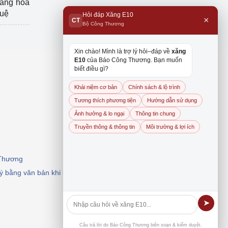
hàng hóa
tuệ
Hỏi đáp Xăng E10
×
CT
Bộ Công Thương
Xin chào! Mình là trợ lý hỏi–đáp về
xăng
E10
của Báo Công Thương. Bạn muốn
biết điều gì?
Khái niệm cơ bản
Chính sách & lộ trình
Tương thích phương tiện
Hướng dẫn sử dụng
Ảnh hưởng & lo ngại
Thông tin chung
Truyền thông & thông tin
Môi trường & lợi ích
 Thương
 ý bằng văn bản khi khai thác, dẫn nguồn.
➤
Câu trả lời do Báo Công Thương biên soạn & kiểm duyệt.