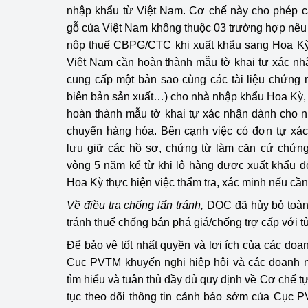
nhập khẩu từ Việt Nam. Cơ chế này cho phép c
hiệu quả
gỗ của Việt Nam không thuộc 03 trường hợp nêu t
Khoa học, công nghệ
nộp thuế CBPG/CTC khi xuất khẩu sang Hoa Kỳ.
tạo
Việt Nam cần hoàn thành mẫu tờ khai tự xác nh
cung cấp một bản sao cùng các tài liệu chứng 
Thông báo
biên bản sản xuất…) cho nhà nhập khẩu Hoa Kỳ,
hoàn thành mẫu tờ khai tự xác nhận dành cho 
Bảo vệ môi trường
chuyển hàng hóa. Bên cạnh việc có đơn tự xác
Bảo vệ nền tảng tư 
lưu giữ các hồ sơ, chứng từ làm căn cứ chứng
vòng 5 năm kể từ khi lô hàng được xuất khẩu 
Doanh nghiệp - Ngư
Hoa Kỳ thực hiện việc thẩm tra, xác minh nếu cần 
Xúc tiến thương mại
Về điều tra chống lẩn tránh,
DOC đã hủy bỏ toàn 
tránh thuế chống bán phá giá/chống trợ cấp với t
Thị trường nước ngo
Để bảo vệ tốt nhất quyền và lợi ích của các doa
Cục PVTM khuyến nghị hiệp hội và các doanh ng
Thị trường trong nư
tìm hiểu và tuân thủ đầy đủ quy định về Cơ chế tự
Ngành Công Thương 
tục theo dõi thông tin cảnh báo sớm của Cục
Đại hội XIV của Đản