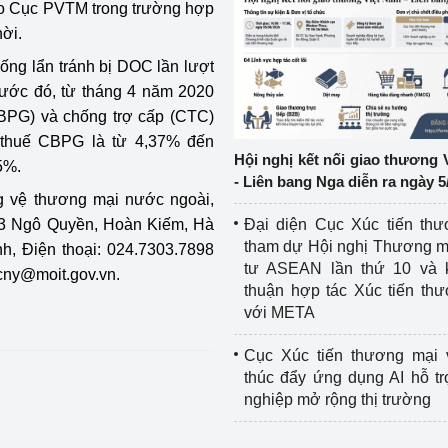
cho Cục PVTM trong trường hợp
hời.
ệp
Công nghiệp nền tảng
ống lẩn tránh bị DOC lần lượt
ng
Chính sách
rước đó, từ tháng 4 năm 2020
BPG) và chống trợ cấp (CTC)
Sản xuất công nghiệp
 thuế CBPG là từ 4,37% đến
Hội nghị kết nối giao thương 
5%.
- Liên bang Nga diễn ra ngày 5
òng vệ thương mại nước ngoài,
3 Ngô Quyền, Hoàn Kiếm, Hà
Đại diện Cục Xúc tiến th
tham dự Hội nghị Thương m
h, Điện thoại: 024.7303.7898
tư ASEAN lần thứ 10 và 
cny@moit.gov.vn
.
thuận hợp tác Xúc tiến th
với META
Cục Xúc tiến thương mại 
thúc đẩy ứng dụng AI hỗ t
nghiệp mở rộng thị trường