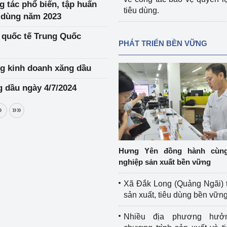
 tác phổ biến, tập huấn
tiêu dùng.
u dùng năm 2023
 quốc tế Trung Quốc
PHÁT TRIỂN BỀN VỮNG
ng kinh doanh xăng dầu
g dầu ngày 4/7/2024
»
»»
Hưng Yên đồng hành cùn
nghiệp sản xuất bền vững
Xã Đắk Long (Quảng Ngãi) 
sản xuất, tiêu dùng bền vữn
Nhiều địa phương hưở