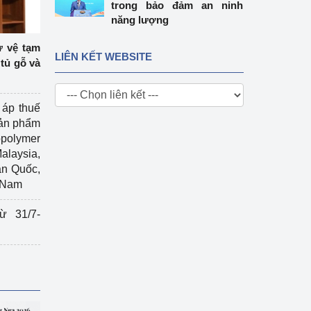
trong bảo đảm an ninh
năng lượng
ự vệ tạm
LIÊN KẾT WEBSITE
tủ gỗ và
 áp thuế
sản phẩm
polymer
Malaysia,
àn Quốc,
t Nam
ừ 31/7-