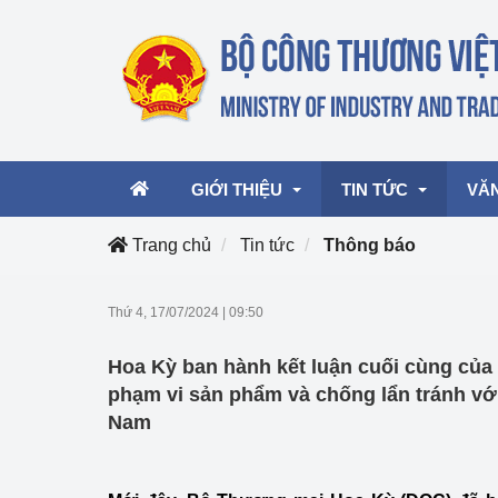
GIỚI THIỆU
TIN TỨC
VĂ
Trang chủ
Tin tức
Thông báo
Lãnh đạo Bộ
Hoạt động
Văn 
Thứ 4, 17/07/2024
|
09:50
Chức năng nhiệm vụ
Giải thưởng Công n
Văn 
Hoa Kỳ ban hành kết luận cuối cùng của 
mại, Dịch vụ Việt N
Cơ cấu tổ chức
Văn 
phạm vi sản phẩm và chống lẩn tránh với
Công Thương 57
Nam
Hoạt động của Bộ t