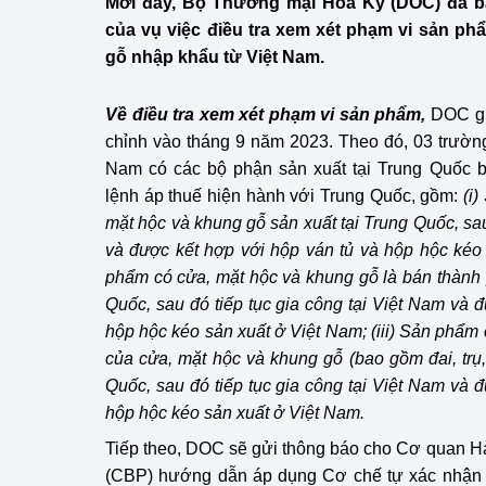
Mới đây, Bộ Thương mại Hoa Kỳ (DOC) đã ba
Công Thương - Công
của vụ việc điều tra xem xét phạm vi sản phẩ
gỗ nhập khẩu từ Việt Nam.
Chuyển đổi số
Lịch sử phát triển
Về điều tra xem xét phạm vi sản phẩm,
DOC gi
chỉnh vào tháng 9 năm 2023. Theo đó, 03 trườn
Bản tin Thị trường 
Nam có các bộ phận sản xuất tại Trung Quốc b
lệnh áp thuế hiện hành với Trung Quốc, gồm:
(i
Phát triển nguồn nhâ
mặt hộc và khung gỗ sản xuất tại Trung Quốc, sa
Phát triển bền vững
và được kết hợp với hộp ván tủ và hộp hộc kéo
phẩm có cửa, mặt hộc và khung gỗ là bán thành
Tổ chức kiểm định
Quốc, sau đó tiếp tục gia công tại Việt Nam và 
hộp hộc kéo sản xuất ở Việt Nam;
(iii) Sản phẩm
Văn hóa ngành Côn
của cửa, mặt hộc và khung gỗ (bao gồm đai, trụ,
Quốc, sau đó tiếp tục gia công tại Việt Nam và 
Tái cơ cấu ngành 
hộp hộc kéo sản xuất ở Việt Nam.
Quản lý thị trường
Tiếp theo, DOC sẽ gửi thông báo cho Cơ quan H
(CBP) hướng dẫn áp dụng Cơ chế tự xác nhận (C
Sử dụng năng lượng 