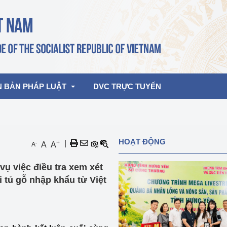
N BẢN PHÁP LUẬT
DVC TRỰC TUYẾN
bản pháp quy
Hoạt động của lãnh đạo Đảng, Nhà 
HOẠT ĐỘNG
+
|
-
A
A
A
nước
ghiệp, Thương 
bản điều hành
vụ việc điều tra xem xét
am 2026
Hoạt động của Lãnh đạo Bộ
bản hợp nhất
 tủ gỗ nhập khẩu từ Việt
Hoạt động của các đơn vị
rưởng