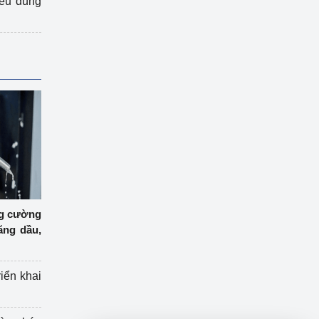
iêu dùng
ng cường
ăng dầu,
riển khai