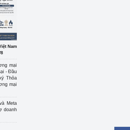
Việt Nam
/8
ương mại
ại - Đầu
ký Thỏa
ương mại
và Meta
rợ doanh