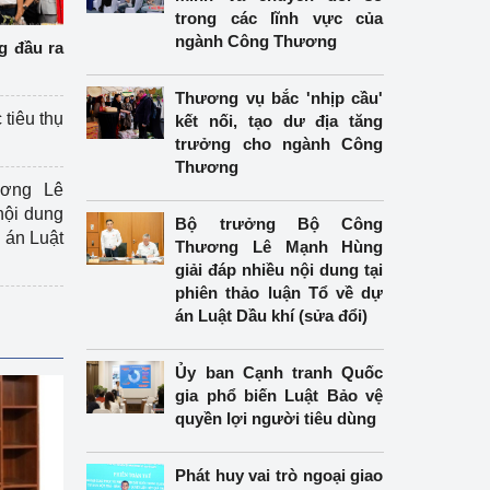
trong các lĩnh vực của
ngành Công Thương
g đầu ra
Thương vụ bắc 'nhịp cầu'
 tiêu thụ
kết nối, tạo dư địa tăng
trưởng cho ngành Công
Thương
ương Lê
nội dung
Bộ trưởng Bộ Công
án Luật
Thương Lê Mạnh Hùng
giải đáp nhiều nội dung tại
phiên thảo luận Tổ về dự
án Luật Dầu khí (sửa đổi)
Ủy ban Cạnh tranh Quốc
gia phổ biến Luật Bảo vệ
quyền lợi người tiêu dùng
Phát huy vai trò ngoại giao