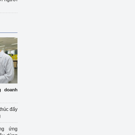
g doanh
thúc đẩy
g
ng ứng