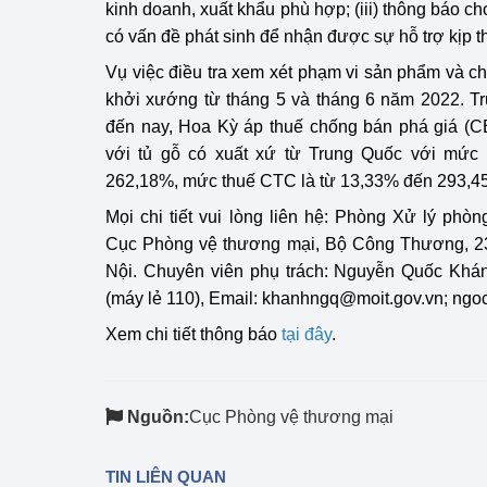
kinh doanh, xuất khẩu phù hợp; (iii) thông báo 
có vấn đề phát sinh để nhận được sự hỗ trợ kịp t
Phát triển công nghi
Vụ việc điều tra xem xét phạm vi sản phẩm và ch
Phát triển năng lượ
khởi xướng từ tháng 5 và tháng 6 năm 2022. T
đến nay, Hoa Kỳ áp thuế chống bán phá giá (C
với tủ gỗ có xuất xứ từ Trung Quốc với mức
262,18%, mức thuế CTC là từ 13,33% đến 293,4
Mọi chi tiết vui lòng liên hệ: Phòng Xử lý ph
Cục Phòng vệ thương mại, Bộ Công Thương, 2
Nội. Chuyên viên phụ trách: Nguyễn Quốc Khán
(máy lẻ 110), Email:
khanhngq@moit.gov.vn
;
ngo
Xem chi tiết thông báo
tại đây
.
Nguồn:
Cục Phòng vệ thương mại
TIN LIÊN QUAN