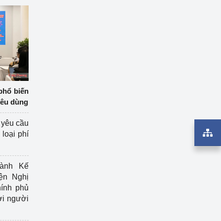
phổ biến
iêu dùng
 yêu cầu
loại phí
ành Kế
ện Nghị
ính phủ
ợi người