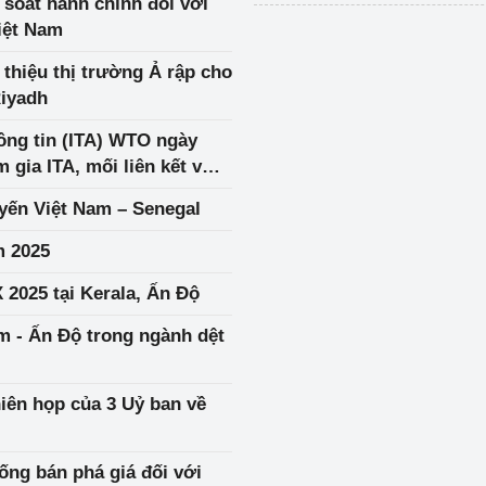
 soát hành chính đối với
iệt Nam
thiệu thị trường Ả rập cho
Riyadh
ông tin (ITA) WTO ngày
 gia ITA, mối liên kết với
yến Việt Nam – Senegal
m 2025
 2025 tại Kerala, Ấn Độ
m - Ấn Độ trong ngành dệt
iên họp của 3 Uỷ ban về
ống bán phá giá đối với