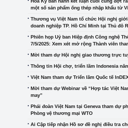
Hoa Kỳ ban hành kết luận cuối cùng đợt rà
một số sản phẩm ống thép nhập khẩu từ V
Thương vụ Việt Nam tổ chức Hội nghị giới 
doanh nghiệp TP. Hồ Chí Minh tại Thủ đô 
Phiên họp Uỷ ban Hiệp định Công nghệ Th
7/5/2025: Xem xét mở rộng Thành viên tham
AI và thương mại điện tử
Mời tham dự Hội nghị giao thương trực tu
Thông tin Hội chợ, triển lãm Indonesia nă
Việt Nam tham dự Triển lãm Quốc tế InDEX
Mời tham dự Webinar về “Hợp tác Việt Na
may”
Phái đoàn Việt Nam tại Geneva tham dự ph
Phòng vệ thương mại WTO
Ai Cập tiếp nhận Hồ sơ đề nghị điều tra ch