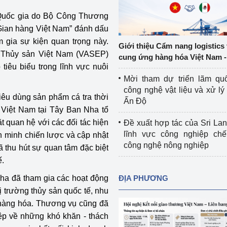
Cơ sở sản xuất, sửa chữa chai chứa 
 Quốc gia do Bộ Công Thương
LPG
 “Gian hàng Việt Nam” đánh dấu
 và đổi mới sáng 
m gia sự kiện quan trọng này.
Tổ chức huấn luyện, bồi dưỡng 
Giới thiệu Cẩm nang logistics
nghiệp vụ kiểm định kỹ thuật an toàn 
u Thủy sản Việt Nam (VASEP)
cung ứng hàng hóa Việt Nam -
lao động
tiêu biểu trong lĩnh vực nuôi
Mời tham dự triển lãm qu
Video bảo vệ môi trường
công nghệ vật liệu và xử lý 
tiêu dùng sản phẩm cá tra thời
Ấn Độ
tưởng của Đảng
Album ảnh bảo vệ môi trường
Việt Nam tại Tây Ban Nha tổ
t quan hệ với các đối tác hiện
Đề xuất hợp tác của Sri Lan
ời dân
Văn bản về môi trường
lĩnh vực công nghiệp chế
n minh chiến lược và cập nhật
công nghệ nông nghiệp
đã thu hút sự quan tâm đặc biệt
Đọc báo giúp bạn
Khu vực miền Bắc
ế.
ài
Khu vực miền Trung
Hiệp định EVFTA
ha đã tham gia các hoạt động
ĐỊA PHƯƠNG
hị trường thủy sản quốc tế, nhu
ớc
Khu vực miền Nam
Thị trường châu Á – châu Phi
g hàng hóa. Thương vụ cũng đã
đưa nghị quyết 
Thị trường châu Âu – châu Mỹ
ệp về những khó khăn - thách
g vào cuộc sống