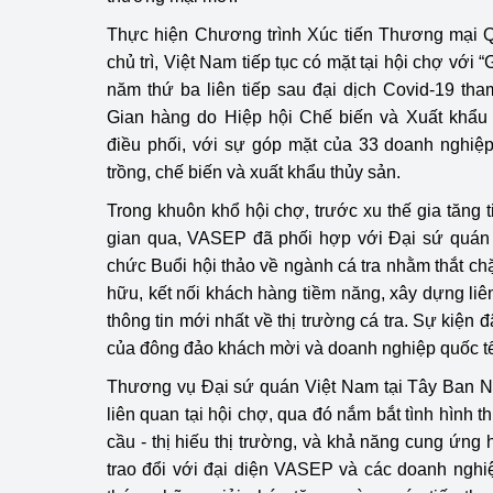
hiệu quả
Thực hiện Chương trình Xúc tiến Thương mại
chủ trì, Việt Nam tiếp tục có mặt tại hội chợ với
Khoa học, công nghệ
năm thứ ba liên tiếp sau đại dịch Covid-19 tha
tạo
Gian hàng do Hiệp hội Chế biến và Xuất khẩ
Thông báo
điều phối, với sự góp mặt của 33 doanh nghiệp 
trồng, chế biến và xuất khẩu thủy sản.
Bảo vệ môi trường
Trong khuôn khổ hội chợ, trước xu thế gia tăng 
Bảo vệ nền tảng tư 
gian qua, VASEP đã phối hợp với Đại sứ quán 
chức Buổi hội thảo về ngành cá tra nhằm thắt chặ
Doanh nghiệp - Ngư
hữu, kết nối khách hàng tiềm năng, xây dựng liê
thông tin mới nhất về thị trường cá tra. Sự kiện 
Xúc tiến thương mại
của đông đảo khách mời và doanh nghiệp quốc t
Thị trường nước ngo
Thương vụ Đại sứ quán Việt Nam tại Tây Ban N
liên quan tại hội chợ, qua đó nắm bắt tình hình t
Thị trường trong nư
cầu - thị hiếu thị trường, và khả năng cung ứn
Ngành Công Thương 
trao đổi với đại diện VASEP và các doanh nghi
Đại hội XIV của Đản