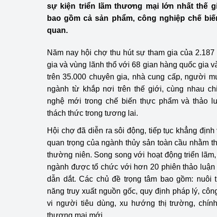
sự kiện triển lãm thương mại lớn nhất thế 
Công Thương - Công
bao gồm cả sản phẩm, công nghiệp chế biến 
Chuyển đổi số
quan.
Lịch sử phát triển
Năm nay hội chợ thu hút sự tham gia của 2.187
gia và vùng lãnh thổ với 68 gian hàng quốc gia v
Bản tin Thị trường 
trên 35.000 chuyên gia, nhà cung cấp, người m
ngành từ khắp nơi trên thế giới, cùng nhau c
Phát triển nguồn nhâ
nghệ mới trong chế biến thực phẩm và thảo l
Phát triển bền vững
thách thức trong tương lai.
Hội chợ đã diễn ra sôi động, tiếp tục khẳng định 
Tổ chức kiểm định
quan trọng của ngành thủy sản toàn cầu nhằm t
Văn hóa ngành Côn
thường niên. Song song với hoạt động triển lãm,
ngành được tổ chức với hơn 20 phiên thảo luận 
Tái cơ cấu ngành 
dẫn dắt. Các chủ đề trọng tâm bao gồm: nuôi 
năng truy xuất nguồn gốc, quy định pháp lý, công
Quản lý thị trường
vi người tiêu dùng, xu hướng thị trường, chí
Sử dụng năng lượng 
thương mại mới.