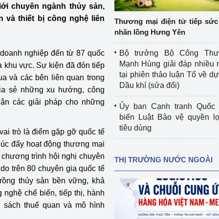
giới chuyên ngành thủy sản,
 luận
Họp báo
và thiết bị công nghệ liên
Thương mại điện tử tiếp sức 
Thông cáo báo chí
nhãn lồng Hưng Yên
Điểm báo
 doanh nghiệp đến từ 87 quốc
Bộ trưởng Bộ Công Th
Mạnh Hùng giải đáp nhiều 
à khu vực. Sự kiện đã đón tiếp
Nông Lâm Thủy sản
tại phiên thảo luận Tổ về dự 
ua và các bên liên quan trong
Dầu khí (sửa đổi)
hia sẻ những xu hướng, công
n lực
uận các giải pháp cho những
Ủy ban Cạnh tranh Quốc 
biến Luật Bảo vệ quyền l
tiêu dùng
vai trò là điểm gặp gỡ quốc tế
Tổ chức kiểm định kỹ thuật an toàn lao 
động thuộc thẩm quyền quản lý của 
húc đẩy hoạt động thương mại
g Thương
Bộ Công Thương
 chương trình hội nghị chuyên
THỊ TRƯỜNG NƯỚC NGOÀI
do trên 80 chuyên gia quốc tế
Công Thương
Tổ chức được cấp GCN đăng ký, hoạt 
trồng thủy sản bền vững, khả
động kiểm định thiết bị, dụng cụ điện 
 nghệ chế biến, tiếp thị, hành
làm việc ở môi trường không có nguy 
nh sách thuế quan và mô hình
hiểm khí, bụi nổ
tiết kiệm và 
Hiệu quả năng lượng