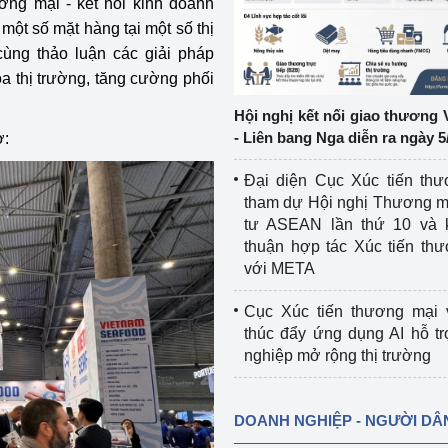
ơng mại - kết nối kinh doanh
một số mặt hàng tại một số thị
ệp
Công nghiệp nền tảng
ùng thảo luận các giải pháp
a thị trường, tăng cường phối
ng
Chính sách
Hội nghị kết nối giao thương 
Sản xuất công nghiệp
- Liên bang Nga diễn ra ngày 5
ợ:
Đại diện Cục Xúc tiến th
tham dự Hội nghị Thương m
tư ASEAN lần thứ 10 và 
thuận hợp tác Xúc tiến th
với META
Cục Xúc tiến thương mại 
thúc đẩy ứng dụng AI hỗ t
nghiệp mở rộng thị trường
DOANH NGHIỆP - NGƯỜI DÂ