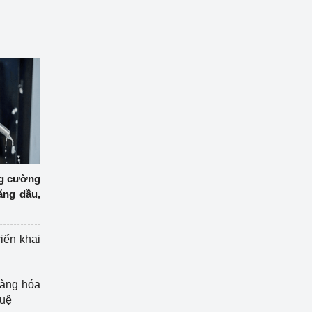
ng cường
ăng dầu,
riển khai
hàng hóa
tuệ