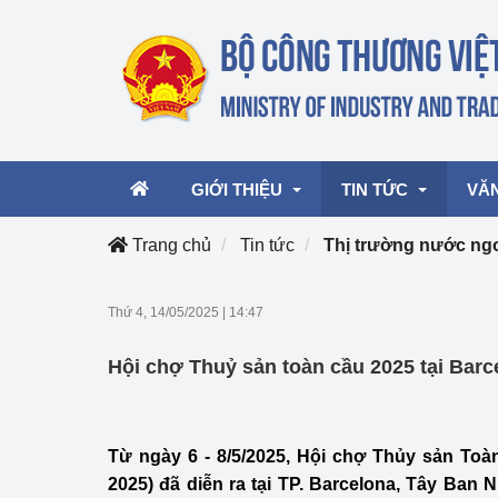
GIỚI THIỆU
TIN TỨC
VĂ
Trang chủ
Tin tức
Thị trường nước ng
Lãnh đạo Bộ
Hoạt động
Văn 
Thứ 4, 14/05/2025
|
14:47
Chức năng nhiệm vụ
Giải thưởng Công n
Văn 
Hội chợ Thuỷ sản toàn cầu 2025 tại Barc
mại, Dịch vụ Việt N
Cơ cấu tổ chức
Văn 
Công Thương 57
Từ ngày 6 - 8/5/2025, Hội chợ Thủy sản Toà
Hoạt động của Bộ t
2025) đã diễn ra tại TP. Barcelona, Tây Ban 