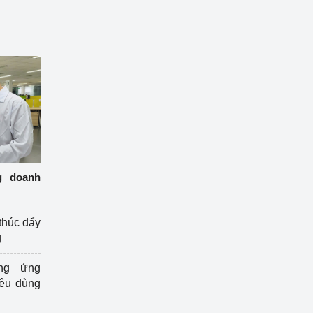
g doanh
thúc đẩy
g
ng ứng
iêu dùng