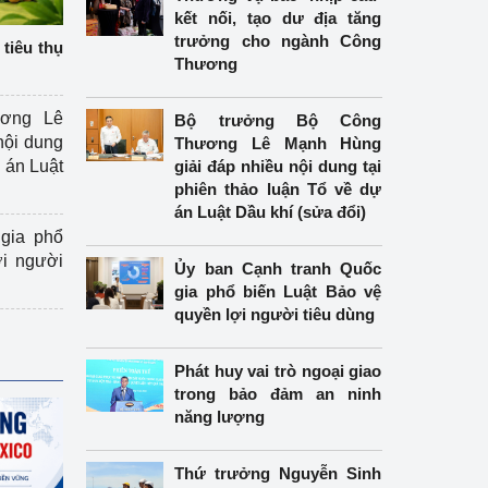
kết nối, tạo dư địa tăng
trưởng cho ngành Công
tiêu thụ
Thương
ương Lê
Bộ trưởng Bộ Công
nội dung
Thương Lê Mạnh Hùng
án Luật
giải đáp nhiều nội dung tại
phiên thảo luận Tổ về dự
án Luật Dầu khí (sửa đổi)
gia phổ
ợi người
Ủy ban Cạnh tranh Quốc
gia phổ biến Luật Bảo vệ
quyền lợi người tiêu dùng
Phát huy vai trò ngoại giao
trong bảo đảm an ninh
năng lượng
Thứ trưởng Nguyễn Sinh