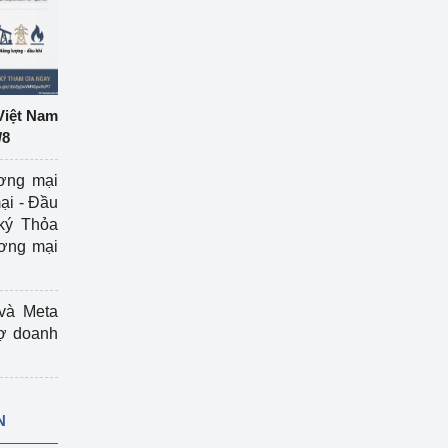
Việt Nam
/8
ương mại
ại - Đầu
ký Thỏa
ương mại
và Meta
rợ doanh
N