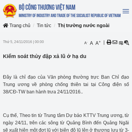
To
na
Trang chủ
Tin tức
Thị trường nước ngoài
Thứ 5, 24/11/2016
|
00:00
+
|
-
A
A
A
Kiểm soát thủy đập xả lũ ở hạ du
Đây là chỉ đạo của Văn phòng thường trực Ban Chỉ đạo
Trung ương về phòng chống thiên tai tại Công điện số
38/CĐ-TW ban hành trưa 24/11/2016..
Cụ thể, Theo tin từ Trung tâm Dự báo KTTV Trung ương, từ
ngày 24/11, trên các sông từ Quảng Bình đến Quảng Ngãi
sẽ xuất hiện một đợt lũ với biên độ lũ lên ở thượng lưu từ 3-