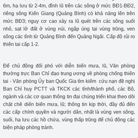
6m, hạ lưu từ 2-4m, đỉnh lũ trên các sông ở mức BĐ1-BĐ2,
riêng sông Kiến Giang (Quảng Bình) có khả năng lên trên
mức BĐ3; nguy cơ cao xảy ra lũ quét trên các sông suối
nhỏ, sạt lở đất ở vùng núi, ngập úng tại vùng trũng, ven
sông các tỉnh từ Quảng Bình đến Quảng Ngãi. Cấp độ rủi ro
thiên tai cấp 1-2.
Để chủ động đối phó với diễn biến mưa, lũ, Văn phòng
thường trực Ban Chỉ đạo trung ương về phòng chống thiên
tai - Văn phòng Ủy ban Quốc Gia tìm kiếm cứu nạn đề nghị
Ban Chỉ huy PCTT và TKCK các tỉnh/thành phố, các Bộ,
ngành và các cơ quan thông tin đại chúng triển khai theo dõi
chặt chẽ diến biến mưa, lũ; thông tin kịp thời, đầy đủ đến
các cấp chính quyền và người dân, nhất là vùng ven sông,
suối, hạ lưu các hồ chứa, vùng thấp trũng để chủ động các
biện pháp phòng tránh.