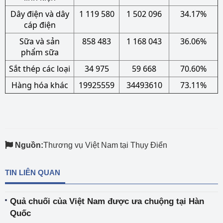
Dây điện và dây
1 119 580
1 502 096
34.17%
cáp điện
Sữa và sản
858 483
1 168 043
36.06%
phẩm sữa
Sắt thép các loại
34 975
59 668
70.60%
Hàng hóa khác
19925559
34493610
73.11%
Nguồn:
Thương vụ Việt Nam tại Thụy Điển
TIN LIÊN QUAN
Quả chuối của Việt Nam được ưa chuộng tại Hàn
Quốc