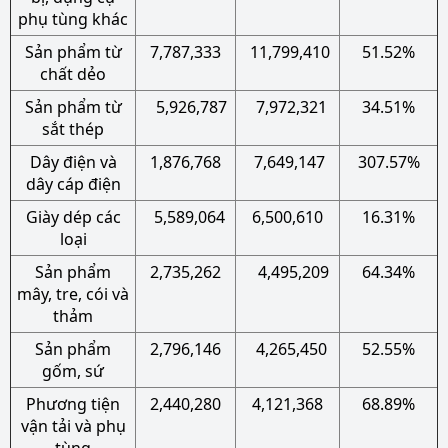
phụ tùng khác
Sản phẩm từ
7,787,333
11,799,410
51.52%
chất dẻo
Sản phẩm từ
5,926,787
7,972,321
34.51%
sắt thép
Dây điện và
1,876,768
7,649,147
307.57%
dây cáp điện
Giày dép các
5,589,064
6,500,610
16.31%
loại
Sản phẩm
2,735,262
4,495,209
64.34%
mây, tre, cói và
thảm
Sản phẩm
2,796,146
4,265,450
52.55%
gốm, sứ
Phương tiện
2,440,280
4,121,368
68.89%
vận tải và phụ