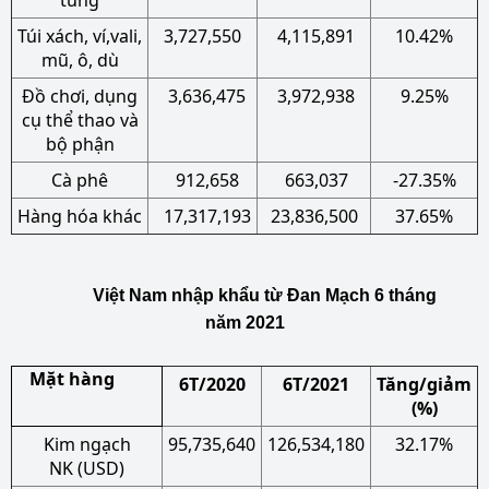
tùng
Túi xách, ví,vali,
3,727,550
4,115,891
10.42%
mũ, ô, dù
Đồ chơi, dụng
3,636,475
3,972,938
9.25%
cụ thể thao và
bộ phận
Cà phê
912,658
663,037
-27.35%
Hàng hóa khác
17,317,193
23,836,500
37.65%
Việt Nam nhập khẩu từ Đan Mạch 6 tháng
năm 2021
Mặt hàng
6T/2020
6T/2021
Tăng/giảm
(%)
Kim ngạch
95,735,640
126,534,180
32.17%
NK (USD)