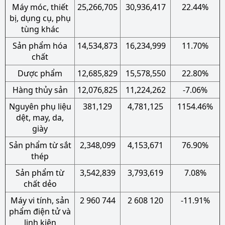
Máy móc, thiết
25,266,705
30,936,417
22.44%
bị, dụng cụ, phụ
tùng khác
Sản phẩm hóa
14,534,873
16,234,999
11.70%
chất
Dược phẩm
12,685,829
15,578,550
22.80%
Hàng thủy sản
12,076,825
11,224,262
-7.06%
Nguyên phụ liệu
381,129
4,781,125
1154.46%
dệt, may, da,
giày
Sản phẩm từ sắt
2,348,099
4,153,671
76.90%
thép
Sản phẩm từ
3,542,839
3,793,619
7.08%
chất dẻo
Máy vi tính, sản
2 960 744
2 608 120
-11.91%
phẩm điện tử và
linh kiện