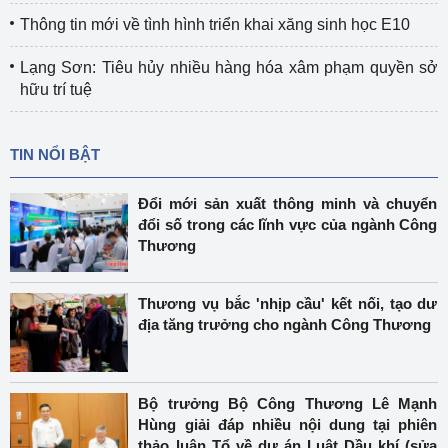
Thông tin mới về tình hình triển khai xăng sinh học E10
Lạng Sơn: Tiêu hủy nhiều hàng hóa xâm phạm quyền sở
hữu trí tuệ
TIN NỔI BẬT
Đổi mới sản xuất thông minh và chuyển
đổi số trong các lĩnh vực của ngành Công
Thương
Thương vụ bắc 'nhịp cầu' kết nối, tạo dư
địa tăng trưởng cho ngành Công Thương
Bộ trưởng Bộ Công Thương Lê Mạnh
Hùng giải đáp nhiều nội dung tại phiên
thảo luận Tổ về dự án Luật Dầu khí (sửa