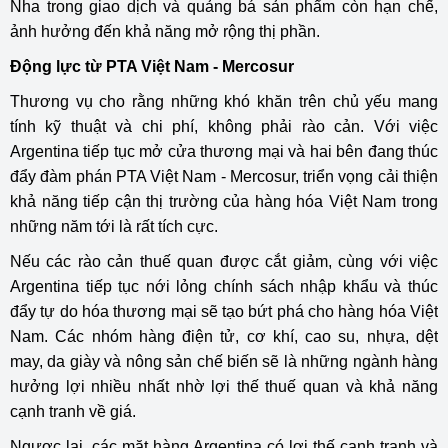
Nha trong giao dịch và quảng bá sản phẩm còn hạn chế,
ảnh hưởng đến khả năng mở rộng thị phần.
Động lực từ PTA Việt Nam - Mercosur
Thương vụ cho rằng những khó khăn trên chủ yếu mang
tính kỹ thuật và chi phí, không phải rào cản. Với việc
Argentina tiếp tục mở cửa thương mại và hai bên đang thúc
đẩy đàm phán
PTA Việt Nam - Mercosur
, triển vọng cải thiện
khả năng tiếp cận thị trường của hàng hóa Việt Nam trong
những năm tới là rất tích cực.
Nếu các rào cản thuế quan được cắt giảm, cùng với việc
Argentina tiếp tục nới lỏng chính sách nhập khẩu và thúc
đẩy tự do hóa thương mại sẽ tạo bứt phá cho hàng hóa Việt
Nam. Các nhóm hàng điện tử, cơ khí, cao su, nhựa, dệt
may, da giày và nông sản chế biến sẽ là những ngành hàng
hưởng lợi nhiều nhất nhờ lợi thế thuế quan và khả năng
cạnh tranh về giá.
Ngược lại, các mặt hàng Argentina có lợi thế cạnh tranh và