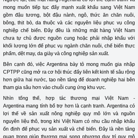
mong muốn tiếp tục đẩy mạnh xuất khẩu sang Việt Nam
gồm đậu tương, bột đậu nành, ngô, thức ăn chăn nuôi,
bông, thịt bò, da thuộc và các nguyên liệu phục vụ công
nghiệp chế biến. Đây đều là những mặt hàng Việt Nam
chưa tự chủ được nguồn cung hoặc phải nhập khẩu với
khối lượng lớn để phục vụ ngành chăn nuôi, chế biến thực
phẩm, dệt may, da giày và công nghiệp sản xuất.
Bên cạnh đó, việc Argentina bày tỏ mong muốn gia nhập
CPTPP cũng mở ra cơ hội thúc đẩy liên kết kinh tế sâu rộng
hơn giữa hai nước, tạo nền tảng để doanh nghiệp hai bên
tham gia sâu hơn vào chuỗi cung ứng khu vực.
Nhìn tổng thể, hợp tác thương mại
Việt Nam -
Argentina
mang tính bổ trợ hơn là cạnh tranh. Argentina có
lợi thế về sản xuất nông nghiệp quy mô lớn và nguồn
nguyên liệu thô, trong khi Việt Nam có nhu cầu nhập khẩu
ổn định để phục vụ sản xuất và chế biến. Đây là nền tảng
quan trọng giúp thương mại song phương duy trì quy mô