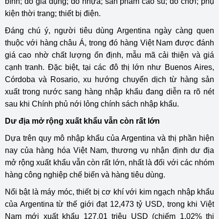
bình; đồ gia dụng; đồ nhựa; sản phẩm cao su; đồ chơi; phụ
kiện thời trang; thiết bị điện.
Đáng chú ý, người tiêu dùng Argentina ngày càng quen
thuộc với hàng châu Á, trong đó hàng Việt Nam được đánh
giá cao nhờ chất lượng ổn định, mẫu mã cải thiện và giá
cạnh tranh. Đặc biệt, tại các đô thị lớn như Buenos Aires,
Córdoba và Rosario, xu hướng chuyển dịch từ hàng sản
xuất trong nước sang hàng nhập khẩu đang diễn ra rõ nét
sau khi Chính phủ nới lỏng chính sách nhập khẩu.
Dư địa mở rộng xuất khẩu vẫn còn rất lớn
Dựa trên quy mô nhập khẩu của Argentina và thị phần hiện
nay của hàng hóa Việt Nam, thương vụ nhận định dư địa
mở rộng xuất khẩu vẫn còn rất lớn, nhất là đối với các nhóm
hàng công nghiệp chế biến và hàng tiêu dùng.
Nổi bật là máy móc, thiết bị cơ khí với kim ngạch nhập khẩu
của Argentina từ thế giới đạt 12,473 tỷ USD, trong khi Việt
Nam mới xuất khẩu 127,01 triệu USD (chiếm 1,02% thị