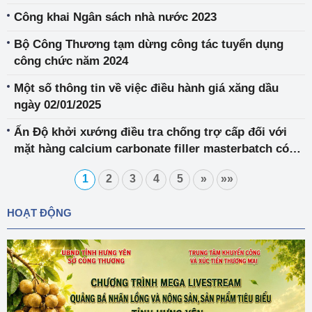
một số sản phẩm thép cán nguội dạng cuộn hoặc
Công khai Ngân sách nhà nước 2023
tấm có xuất xứ từ Trung Quốc
Bộ Công Thương tạm dừng công tác tuyển dụng
công chức năm 2024
Một số thông tin về việc điều hành giá xăng dầu
ngày 02/01/2025
Ấn Độ khởi xướng điều tra chống trợ cấp đối với
mặt hàng calcium carbonate filler masterbatch có
xuất xứ hoặc nhập khẩu từ Việt Nam
1
2
3
4
5
»
»»
HOẠT ĐỘNG