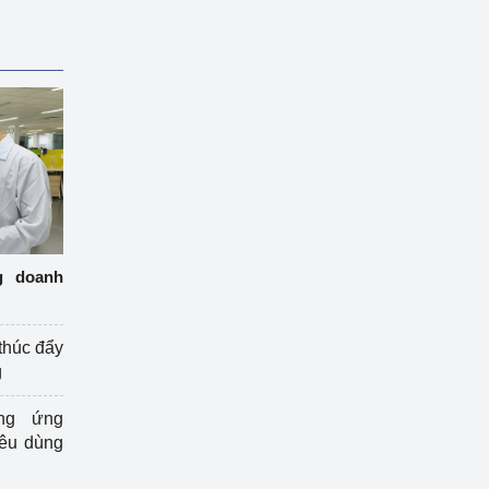
g doanh
thúc đẩy
g
ng ứng
iêu dùng