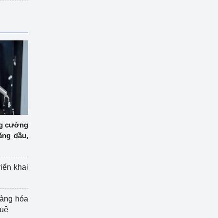
ng cường
ăng dầu,
riển khai
hàng hóa
tuệ