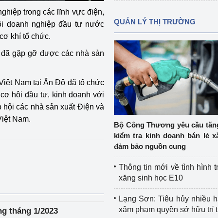
hiệp trong các lĩnh vực điện,
QUẢN LÝ THỊ TRƯỜNG
 hội doanh nghiệp đầu tư nước
 cơ khí tổ chức.
 đã gặp gỡ được các nhà sản
Việt Nam tại Ấn Độ đã tổ chức
 cơ hội đầu tư, kinh doanh với
 hội các nhà sản xuất Điện và
Việt Nam.
Bộ Công Thương yêu cầu tă
kiểm tra kinh doanh bán lẻ x
đảm bảo nguồn cung
Thông tin mới về tình hình t
xăng sinh học E10
Lạng Sơn: Tiêu hủy nhiều 
xâm phạm quyền sở hữu trí 
ng tháng 1/2023