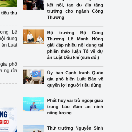
kết nối, tạo dư địa tăng
trưởng cho ngành Công
tiêu thụ
Thương
ương Lê
Bộ trưởng Bộ Công
nội dung
Thương Lê Mạnh Hùng
án Luật
giải đáp nhiều nội dung tại
phiên thảo luận Tổ về dự
án Luật Dầu khí (sửa đổi)
gia phổ
ợi người
Ủy ban Cạnh tranh Quốc
gia phổ biến Luật Bảo vệ
quyền lợi người tiêu dùng
Phát huy vai trò ngoại giao
trong bảo đảm an ninh
năng lượng
Thứ trưởng Nguyễn Sinh