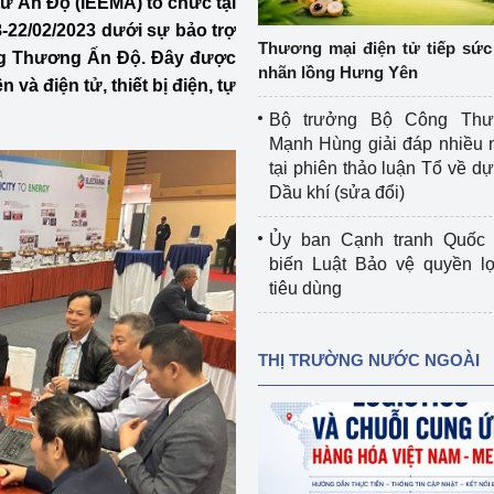
tử Ấn Độ (IEEMA) tổ chức tại
 luận
Họp báo
-22/02/2023 dưới sự bảo trợ
Thương mại điện tử tiếp sức 
ng Thương Ấn Độ. Đây được
Thông cáo báo chí
nhãn lồng Hưng Yên
 và điện tử, thiết bị điện, tự
Điểm báo
Bộ trưởng Bộ Công Th
Mạnh Hùng giải đáp nhiều 
Nông Lâm Thủy sản
tại phiên thảo luận Tổ về dự 
Dầu khí (sửa đổi)
n lực
Ủy ban Cạnh tranh Quốc 
biến Luật Bảo vệ quyền l
tiêu dùng
Tổ chức kiểm định kỹ thuật an toàn lao 
động thuộc thẩm quyền quản lý của 
g Thương
Bộ Công Thương
THỊ TRƯỜNG NƯỚC NGOÀI
Công Thương
Tổ chức được cấp GCN đăng ký, hoạt 
động kiểm định thiết bị, dụng cụ điện 
làm việc ở môi trường không có nguy 
hiểm khí, bụi nổ
tiết kiệm và 
Hiệu quả năng lượng