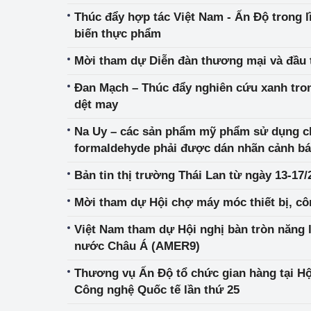
Thúc đẩy hợp tác Việt Nam - Ấn Độ trong l
biến thực phẩm
Mời tham dự Diễn đàn thương mại và đầu 
Đan Mạch – Thúc đẩy nghiên cứu xanh trong
dệt may
Na Uy – các sản phẩm mỹ phẩm sử dụng ch
formaldehyde phải được dán nhãn cảnh báo
chất chống UV Benzophenone-3 và Octocr
Bản tin thị trường Thái Lan từ ngày 13-17/
Mời tham dự Hội chợ máy móc thiết bị, cô
Việt Nam tham dự Hội nghị bàn tròn năng
nước Châu Á (AMER9)
Thương vụ Ấn Độ tổ chức gian hàng tại Hộ
Công nghệ Quốc tế lần thứ 25