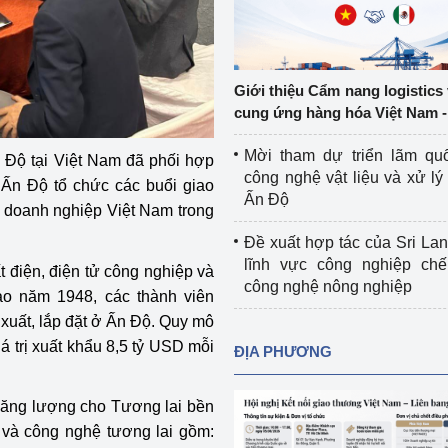
Cơ sở sản xuất, sửa chữa chai chứa 
LPG
 và đổi mới sáng 
Tổ chức huấn luyện, bồi dưỡng 
Giới thiệu Cẩm nang logistics
nghiệp vụ kiểm định kỹ thuật an toàn 
cung ứng hàng hóa Việt Nam -
lao động
Mời tham dự triển lãm qu
 Độ tại Việt Nam đã phối hợp
Video bảo vệ môi trường
công nghệ vật liệu và xử lý 
 Ấn Độ tổ chức các buổi giao
Ấn Độ
 doanh nghiệp Việt Nam trong
tưởng của Đảng
Album ảnh bảo vệ môi trường
Đề xuất hợp tác của Sri Lan
ời dân
Văn bản về môi trường
lĩnh vực công nghiệp chế
 điện, điện tử công nghiệp và
công nghệ nông nghiệp
ào năm 1948, các thành viên
Đọc báo giúp bạn
Khu vực miền Bắc
xuất, lắp đặt ở Ấn Độ. Quy mô
ài
Khu vực miền Trung
Hiệp định EVFTA
á trị xuất khẩu 8,5 tỷ USD mỗi
ĐỊA PHƯƠNG
ớc
Khu vực miền Nam
Thị trường châu Á – châu Phi
ăng lượng cho Tương lai bền
đưa nghị quyết 
Thị trường châu Âu – châu Mỹ
i và công nghệ tương lai gồm:
g vào cuộc sống