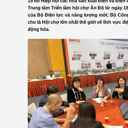
15 do Hiệp hội các nhà sản xuất Điện và Điện 
Công Thương - Công
Trung tâm Triển lãm hội chợ Ấn Độ từ ngày 18
của Bộ Điện lực và năng lượng mới; Bộ Cô
Chuyển đổi số
cho là Hội chợ lớn nhất thế giới về lĩnh vực điện
Lịch sử phát triển
động hóa.
Bản tin Thị trường 
Phát triển nguồn nhâ
Phát triển bền vững
Tổ chức kiểm định
Văn hóa ngành Côn
Tái cơ cấu ngành 
Quản lý thị trường
Sử dụng năng lượng 