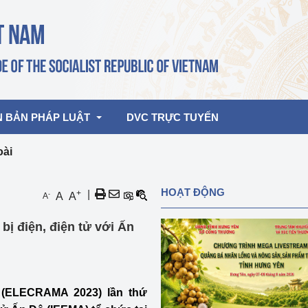
N BẢN PHÁP LUẬT
DVC TRỰC TUYẾN
oài
bản pháp quy
Hoạt động của lãnh đạo Đảng, Nhà 
HOẠT ĐỘNG
+
|
-
A
A
A
nước
ghiệp, Thương 
bản điều hành
 bị điện, điện tử với Ấn
am 2026
Hoạt động của Lãnh đạo Bộ
bản hợp nhất
Hoạt động của các đơn vị
rưởng
a (ELECRAMA 2023) lần thứ