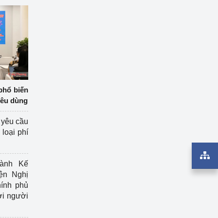
phổ biến
iêu dùng
 yêu cầu
loại phí
ành Kế
ện Nghị
ính phủ
ợi người