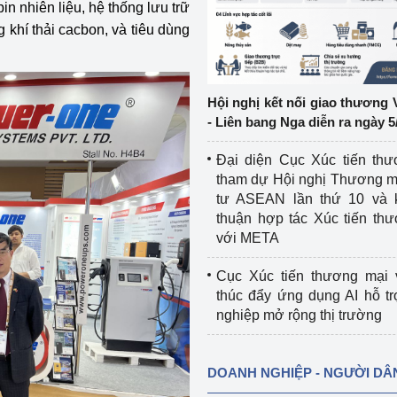
pin nhiên liệu, hệ thống lưu trữ
 khí thải cacbon, và tiêu dùng
ệp
Công nghiệp nền tảng
ng
Chính sách
Hội nghị kết nối giao thương 
Sản xuất công nghiệp
- Liên bang Nga diễn ra ngày 5
Đại diện Cục Xúc tiến th
tham dự Hội nghị Thương m
tư ASEAN lần thứ 10 và 
thuận hợp tác Xúc tiến th
với META
Cục Xúc tiến thương mại 
thúc đẩy ứng dụng AI hỗ t
nghiệp mở rộng thị trường
DOANH NGHIỆP - NGƯỜI DÂ