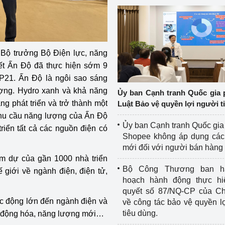
Bộ trưởng Bộ Điện lực, năng
ết Ấn Độ đã thực hiện sớm 9
P21. Ấn Độ là ngôi sao sáng
lượng. Hydro xanh và khả năng
Ủy ban Cạnh tranh Quốc gia 
g phát triển và trở thành một
Luật Bảo vệ quyền lợi người t
nhu cầu năng lượng của Ấn Độ
Ủy ban Cạnh tranh Quốc gia
 triển tất cả các nguồn điện có
Shopee không áp dụng các 
mới đối với người bán hàng
 dự của gần 1000 nhà triển
Bộ Công Thương ban h
giới về ngành điện, điện tử,
hoạch hành động thực hi
quyết số 87/NQ-CP của Ch
ác động lớn đến ngành điện và
về công tác bảo vệ quyền l
tiêu dùng.
ự động hóa, năng lượng mới…