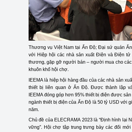
hiệu quả
Khoa học, công nghệ
tạo
Thông báo
Thương vụ Việt Nam tại Ấn Độ; Đại sứ quán Ấn
Bảo vệ môi trường
với Hiệp hội các nhà sản xuất Điện và Điện tử
thương, gặp gỡ người bán – người mua cho các
Bảo vệ nền tảng tư 
khuôn khổ hội chợ.
Doanh nghiệp - Ngư
IEEMA là hiệp hội hàng đầu của các nhà sản xuất
thiết bị liên quan ở Ấn Độ. Được thành lập v
Xúc tiến thương mại
IEEMA đóng góp hơn 95% thiết bị điện được sản 
Thị trường nước ngo
ngành thiết bị điện của Ấn Độ là 50 tỷ USD với gi
năm.
Thị trường trong nư
Chủ đề của ELECRAMA 2023 là “Định hình lại N
Ngành Công Thương 
vững”. Hội chợ tập trung trưng bày các đổi mớ
Đại hội XIV của Đản