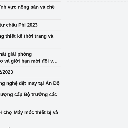
ĩnh vực nông sản và chế
tư châu Phi 2023
 thiết kế thời trang và
ất giải phóng
 và giới hạn mới đối với
ylene
2/2023
ng nghệ dệt may tại Ấn Độ
 lượng cấp Bộ trưởng các
i chợ Máy móc thiết bị và