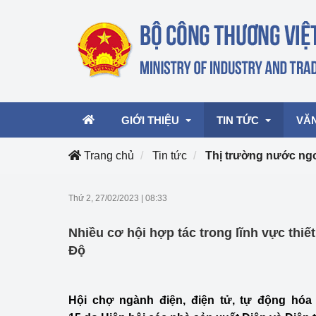
GIỚI THIỆU
TIN TỨC
VĂ
Trang chủ
Tin tức
Thị trường nước ng
Lãnh đạo Bộ
Hoạt động
Văn 
Thứ 2, 27/02/2023
|
08:33
Chức năng nhiệm vụ
Giải thưởng Công n
Văn 
Nhiều cơ hội hợp tác trong lĩnh vực thiết
mại, Dịch vụ Việt N
Cơ cấu tổ chức
Văn 
Độ
Công Thương 57
Hoạt động của Bộ t
Hội chợ ngành điện, điện tử, tự động hó