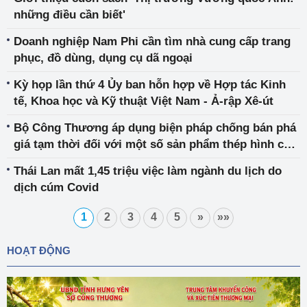
những điều cần biết'
Doanh nghiệp Nam Phi cần tìm nhà cung cấp trang
phục, đồ dùng, dụng cụ dã ngoại
Kỳ họp lần thứ 4 Ủy ban hỗn hợp về Hợp tác Kinh
tế, Khoa học và Kỹ thuật Việt Nam - Ả-rập Xê-út
Bộ Công Thương áp dụng biện pháp chống bán phá
giá tạm thời đối với một số sản phẩm thép hình chữ
H có xuất xứ từ Ma-lai-xi-a
Thái Lan mất 1,45 triệu việc làm ngành du lịch do
dịch cúm Covid
1
2
3
4
5
»
»»
HOẠT ĐỘNG