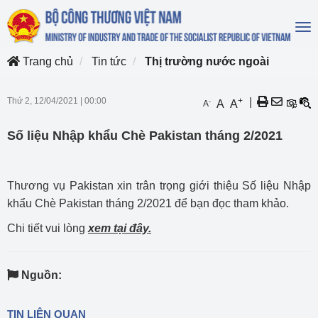
To
na
Trang chủ
Tin tức
Thị trường nước ngoài
Thứ 2, 12/04/2021
|
00:00
+
|
-
A
A
A
Số liệu Nhập khẩu Chè Pakistan tháng 2/2021
Thương vụ Pakistan xin trân trọng giới thiệu Số liệu Nhập
khẩu Chè Pakistan tháng 2/2021 để bạn đọc tham khảo.
Chi tiết vui lòng
xem tại đây.
Nguồn:
TIN LIÊN QUAN