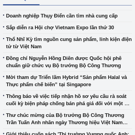
Doanh nghiệp Thụy Điển cần tìm nhà cung cấp
Sắp diễn ra Hội chợ Vietnam Expo lần thứ 30
Thổ Nhĩ Kỳ tìm nguồn cung sản phẩm, linh kiện điện
tử từ Việt Nam
Đồng chí Nguyễn Hồng Diên được Quốc hội phê
chuẩn giữ chức vụ Bộ trưởng Bộ Công Thương
Mời tham dự Triển lãm Hybrid “Sản phẩm Halal và
Thực phẩm chế biến” tại Singapore
Thông báo về việc tiếp nhận hồ sơ yêu cầu rà soát
cuối kỳ biện pháp chống bán phá giá đối với một số
sản phẩm thép mạ có xuất xứ Trung Quốc và Hàn
Thư chúc mừng của Bộ trưởng Bộ Công Thương
Quốc nhập khẩu vào Việt Nam
Trần Tuấn Anh nhân ngày Thương hiệu Việt Nam
20/4
Giới thiệu cuốn sách 'Thị trường Vương quốc Anh: