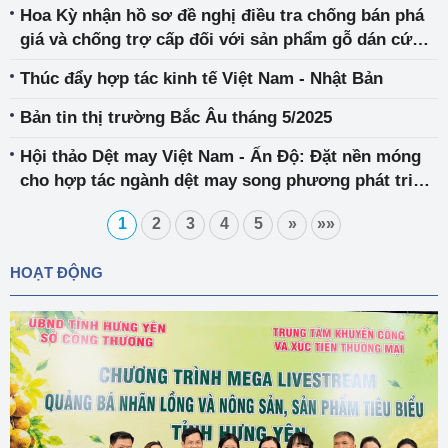
Hoa Kỳ nhận hồ sơ đề nghị điều tra chống bán phá
giá và chống trợ cấp đối với sản phẩm gỗ dán cứng
và trang trí nhập khẩu từ Việt Nam
Thúc đẩy hợp tác kinh tế Việt Nam - Nhật Bản
Bản tin thị trường Bắc Âu tháng 5/2025
Hội thảo Dệt may Việt Nam - Ấn Độ: Đặt nền móng
cho hợp tác ngành dệt may song phương phát triển
thực chất và bền vững
1
2
3
4
5
»
»»
HOẠT ĐỘNG