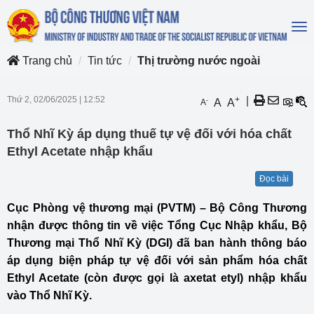
To
na
Trang chủ
Tin tức
Thị trường nước ngoài
Thứ 2, 02/06/2025
|
12:52
+
|
-
A
A
A
Thổ Nhĩ Kỳ áp dụng thuế tự vệ đối với hóa chất
Ethyl Acetate nhập khẩu
Đọc bài
Cục Phòng vệ thương mại (PVTM) – Bộ Công Thương
nhận được thông tin về việc Tổng Cục Nhập khẩu, Bộ
Thương mại Thổ Nhĩ Kỳ (DGI) đã ban hành thông báo
áp dụng biện pháp tự vệ đối với sản phẩm hóa chất
Ethyl Acetate (còn được gọi là axetat etyl) nhập khẩu
vào Thổ Nhĩ Kỳ.