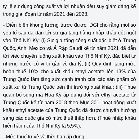
tỷ lệ sử dụng công suất và lợi nhuận đều suy giảm đáng kể
trong giai đoạn từ năm 2021 đến 2023.
- Diễn biến không lường trước được: DGI cho rằng một số
yếu tố sau đã dẫn tới sự gia tăng hàng nhập khẩu đột ngột
vào Thổ Nhĩ Kỳ: (i) Sự gia tăng công suất đặc biệt ở Trung
Quốc, Anh, Mexico và Ả Rập Saudi kể từ năm 2021 đã dẫn
tới việc chuyển luồng xuất khẩu vào Thổ Nhĩ Kỳ, đặc biệt từ
những nước có vị trí gần về địa lý; (ii) Quy định tăng mức
hoàn thuế 10% cho xuất khẩu ethyl acetate lên 13% của
Trung Quốc làm tăng sức cạnh tranh của các sản phẩm có
xuất xứ từ Trung Quốc trên thị trường xuất khẩu; (iii) Thuế
quan bổ sung mà Hoa Kỳ áp dụng đối với ethyl acetate từ
Trung Quốc kể từ năm 2018 theo Mục 301, hoạt động xuất
khẩu ethyl acetate của Trung Quốc đã được chuyển hướng
sang các quốc gia có mức thuế thấp hơn. (Thuế nhập khẩu
hiện hành của Thổ Nhĩ Kỳ là 5,5%).
- Mức thuế tự vệ và thời hạn áp dụng: