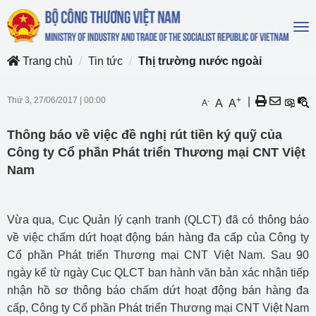
To
na
Trang chủ
Tin tức
Thị trường nước ngoài
Thứ 3, 27/06/2017
|
00:00
+
|
-
A
A
A
Thông báo về việc đề nghị rút tiền ký quỹ của
Công ty Cổ phần Phát triển Thương mại CNT Việt
Nam
Vừa qua, Cục Quản lý cạnh tranh (QLCT) đã có thông báo
về việc chấm dứt hoạt động bán hàng đa cấp của Công ty
Cổ phần Phát triển Thương mại CNT Việt Nam. Sau 90
ngày kể từ ngày Cục QLCT ban hành văn bản xác nhận tiếp
nhận hồ sơ thông báo chấm dứt hoạt động bán hàng đa
cấp, Công ty Cổ phần Phát triển Thương mại CNT Việt Nam