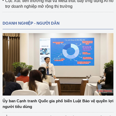
Cục Xúc tiến thương mại và Meta thúc đẩy ứng dụng AI hỗ
trợ doanh nghiệp mở rộng thị trường
DOANH NGHIỆP - NGƯỜI DÂN
Ủy ban Cạnh tranh Quốc gia phổ biến Luật Bảo vệ quyền lợi
người tiêu dùng