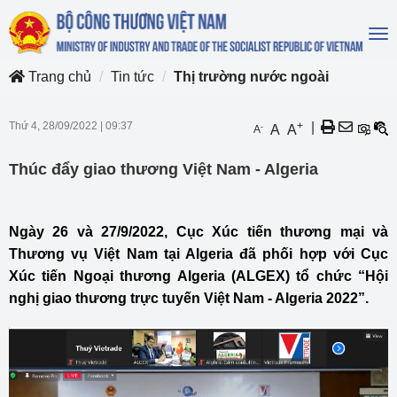
To
na
Trang chủ
Tin tức
Thị trường nước ngoài
Thứ 4, 28/09/2022
|
09:37
+
|
-
A
A
A
Thúc đẩy giao thương Việt Nam - Algeria
Ngày 26 và 27/9/2022, Cục Xúc tiến thương mại và
Thương vụ Việt Nam tại Algeria đã phối hợp với Cục
Xúc tiến Ngoại thương Algeria (ALGEX) tổ chức “Hội
nghị giao thương trực tuyến Việt Nam - Algeria 2022”.