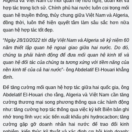
Algeria và Việt Nam có mối quan hệ hữu nghị, đoàn kết và
hợp tác trong lịch sử. Chính phủ hai nước luôn coi trọng mối
quan hệ truyền thống, thủy chung giữa Việt Nam và Algeria,
đồng thời, luôn thể hiện quyết tâm làm sâu sắc hơn nữa
quan hệ hợp tác tốt đẹp.
“
Ngày 28/10/2022 tới đây Việt Nam và Algeria sẽ kỷ niệm 60
năm thiết lập quan hệ ngoại giao giữa hai nước. Do đó,
chúng ta phải hành động để đưa mối quan hệ kinh tế và
quan hệ đối tác của chúng ta tương xứng với tiềm năng của
nền kinh tế của cả hai nước
”- ông Abdelatif El-Houari khẳng
định.
Để tăng cường mối quan hệ hợp tác giữa hai quốc gia, ông
Abdelatif El-Houari cho rằng, Algeria và Việt Nam cần tăng
cường thương mại song phương thông qua các hành động
như: tăng cường hợp tác thông qua việc ký kết Biên bản ghi
nhớ trong lĩnh vực xúc tiến xuất khẩu phi hydrocacbon; tăng
cường gặp gỡ doanh nhân hai nước để trao đổi kinh
nghiệm, kiến thức kỹ thuật và xác định cơ hội kinh doanh;