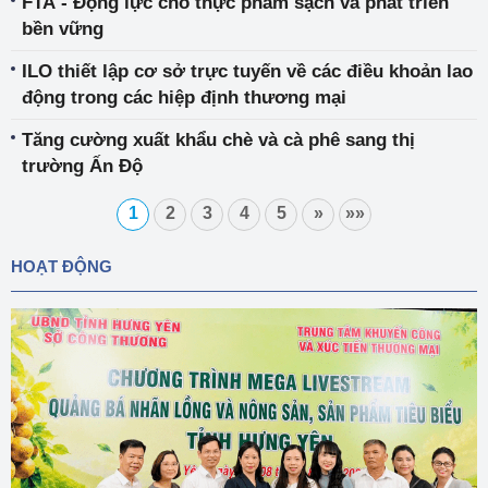
FTA - Động lực cho thực phẩm sạch và phát triển
bền vững
ILO thiết lập cơ sở trực tuyến về các điều khoản lao
động trong các hiệp định thương mại
Tăng cường xuất khẩu chè và cà phê sang thị
trường Ấn Độ
1
2
3
4
5
»
»»
HOẠT ĐỘNG