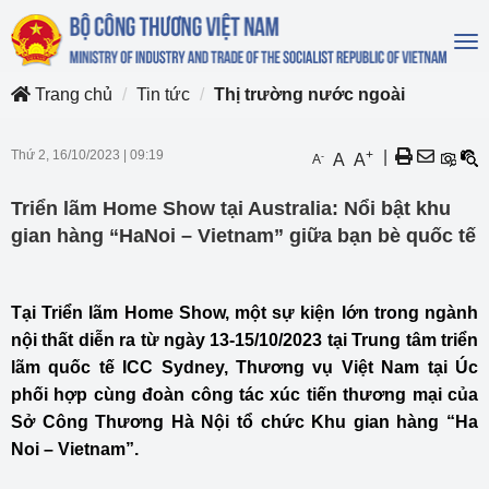
To
na
Trang chủ
Tin tức
Thị trường nước ngoài
Thứ 2, 16/10/2023
|
09:19
+
|
-
A
A
A
Triển lãm Home Show tại Australia: Nổi bật khu
gian hàng “HaNoi – Vietnam” giữa bạn bè quốc tế
Tại Triển lãm Home Show, một sự kiện lớn trong ngành
nội thất diễn ra từ ngày 13-15/10/2023 tại Trung tâm triển
lãm quốc tế ICC Sydney, Thương vụ Việt Nam tại Úc
phối hợp cùng đoàn công tác xúc tiến thương mại của
Sở Công Thương Hà Nội tổ chức Khu gian hàng “Ha
Noi – Vietnam”.