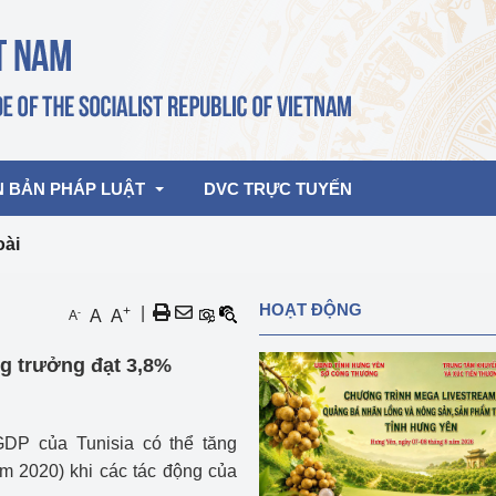
N BẢN PHÁP LUẬT
DVC TRỰC TUYẾN
oài
bản pháp quy
Hoạt động của lãnh đạo Đảng, Nhà 
HOẠT ĐỘNG
+
|
-
A
A
A
nước
ghiệp, Thương 
bản điều hành
ng trưởng đạt 3,8%
am 2026
Hoạt động của Lãnh đạo Bộ
bản hợp nhất
Hoạt động của các đơn vị
GDP của Tunisia có thể tăng
rưởng
ăm 2020) khi các tác động của