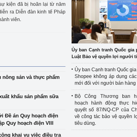
sự kiện đã bị hoãn lại từ năm
diễn ra Diễn đàn kinh tế Pháp
hành viên.
Ủy ban Cạnh tranh Quốc gia 
Luật Bảo vệ quyền lợi người t
Ủy ban Cạnh tranh Quốc gia
Shopee không áp dụng các 
ẩu nông sản và thực phẩm
mới đối với người bán hàng
xuất khẩu sản phẩm sữa
Bộ Công Thương ban h
hoạch hành động thực hi
quyết số 87/NQ-CP của Ch
ới Đề án Quy hoạch điện
về công tác bảo vệ quyền l
lập Quy hoạch điện VIII
tiêu dùng.
ng khai vụ việc điều tra