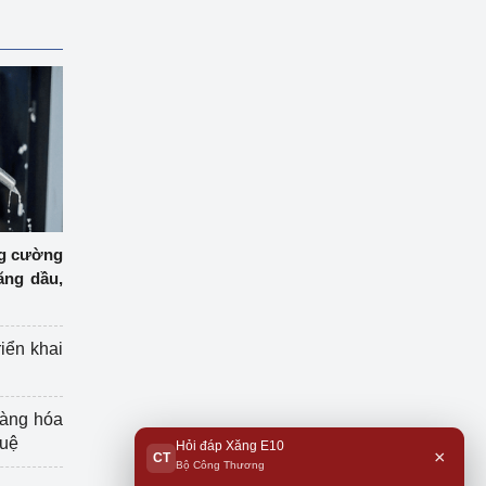
ng cường
ăng dầu,
riển khai
hàng hóa
tuệ
Hỏi đáp Xăng E10
×
CT
Bộ Công Thương