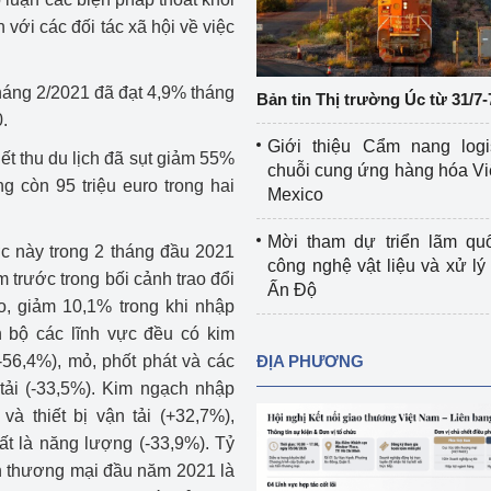
Cơ sở sản xuất, sửa chữa chai chứa 
với các đối tác xã hội về việc
LPG
 và đổi mới sáng 
Tổ chức huấn luyện, bồi dưỡng 
tháng 2/2021 đã đạt 4,9% tháng
Bản tin Thị trường Úc từ 31/7-
nghiệp vụ kiểm định kỹ thuật an toàn 
.
lao động
Giới thiệu Cẩm nang logi
ết thu du lịch đã sụt giảm 55%
chuỗi cung ứng hàng hóa Vi
Video bảo vệ môi trường
g còn 95 triệu euro trong hai
Mexico
tưởng của Đảng
Album ảnh bảo vệ môi trường
Mời tham dự triển lãm qu
c này trong 2 tháng đầu 2021
công nghệ vật liệu và xử lý 
ời dân
Văn bản về môi trường
 trước trong bối cảnh trao đổi
Ấn Độ
ro, giảm 10,1% trong khi nhập
Đọc báo giúp bạn
Khu vực miền Bắc
n bộ các lĩnh vực đều có kim
-56,4%), mỏ, phốt phát và các
ĐỊA PHƯƠNG
ài
Khu vực miền Trung
Hiệp định EVFTA
tải (-33,5%). Kim ngạch nhập
và thiết bị vận tải (+32,7%),
ớc
Khu vực miền Nam
Thị trường châu Á – châu Phi
ất là năng lượng (-33,9%). Tỷ
đưa nghị quyết 
Thị trường châu Âu – châu Mỹ
ân thương mại đầu năm 2021 là
g vào cuộc sống