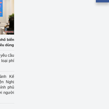
phổ biến
iêu dùng
 yêu cầu
loại phí
ành Kế
ện Nghị
ính phủ
ợi người