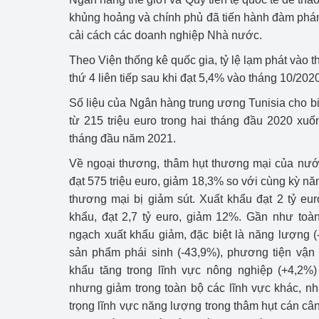
hiệu quả
khủng hoảng và chính phủ đã tiến hành đàm phán 
cải cách các doanh nghiệp Nhà nước.
Khoa học, công nghệ
tạo
Theo Viện thống kê quốc gia, tỷ lệ lạm phát vào 
thứ 4 liên tiếp sau khi đạt 5,4% vào tháng 10/2020
Thông báo
Số liệu của Ngân hàng trung ương Tunisia cho bi
Bảo vệ môi trường
từ 215 triệu euro trong hai tháng đầu 2020 xuốn
tháng đầu năm 2021.
Bảo vệ nền tảng tư 
Về ngoại thương, thâm hụt thương mại của nướ
Doanh nghiệp - Ngư
đạt 575 triệu euro, giảm 18,3% so với cùng kỳ năm
thương mại bị giảm sút. Xuất khẩu đạt 2 tỷ eu
Xúc tiến thương mại
khẩu, đạt 2,7 tỷ euro, giảm 12%. Gần như toà
ngạch xuất khẩu giảm, đặc biệt là năng lượng (
Thị trường nước ngo
sản phẩm phái sinh (-43,9%), phương tiện vận 
khẩu tăng trong lĩnh vực nông nghiệp (+4,2%) 
Thị trường trong nư
nhưng giảm trong toàn bộ các lĩnh vực khác, nh
Ngành Công Thương 
trọng lĩnh vực năng lượng trong thâm hụt cán c
Đại hội XIV của Đản