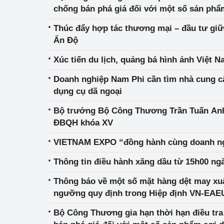
chống bán phá giá đối với một số sản phẩ
xứ Ma-lai-xi-a
Thúc đẩy hợp tác thương mại – đầu tư giữ
Ấn Độ
Xúc tiến du lịch, quảng bá hình ảnh Việt N
Doanh nghiệp Nam Phi cần tìm nhà cung cấ
dụng cụ dã ngoại
Bộ trưởng Bộ Công Thương Trần Tuấn Anh
ĐBQH khóa XV
VIETNAM EXPO “đồng hành cùng doanh ngh
Thông tin điều hành xăng dầu từ 15h00 ngà
Thông báo về một số mặt hàng dệt may x
ngưỡng quy định trong Hiệp định VN-EA
Bộ Công Thương gia hạn thời hạn điều tra