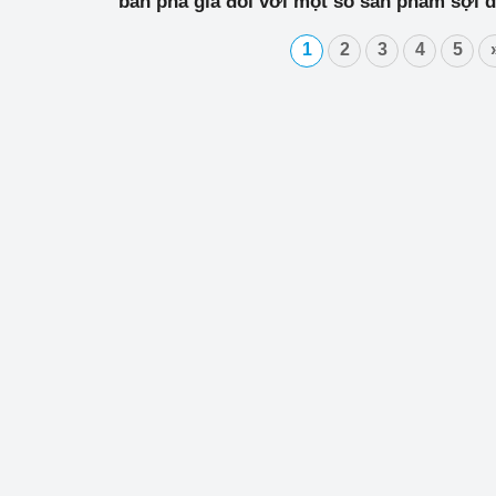
bán phá giá đối với một số sản phẩm sợi d
xứ từ Trung Quốc, Ấn Độ, In-đô-nê-xi-a và 
1
2
3
4
5