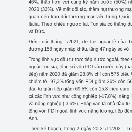
46%, thấp hơn với cùng kỳ năm trước (50%) 
2020 (33%). Về mặt đối tác, thâm hụt thương mại
Phát triển công nghi
quan đến trao đổi thương mại với Trung Quốc,
Italia. Theo chiều ngược lại, Tunisia có thặng 
Phát triển năng lượ
và Đức.
Đến cuối tháng 1/2021, dự trữ ngoại tệ của T
đương 158 ngày nhập khẩu, tăng 47 ngày so với
Trong lĩnh vực đầu tư trực tiếp nước ngoài, the
ngoài Tunisia, tổng số vốn FDI vào nước này (ba
tiếp) năm 2020 đã giảm 28,8% chỉ còn 576 triệu 
chiếm tới 97,3% tổng vốn FDI giảm 26% còn 560 
đầu tư gián tiếp giảm 69,5% còn 15,8 triệu euro. 
cả các lĩnh vực như công nghiệp (-17,8%), năng 
và nông nghiệp (-3,6%). Pháp vẫn là nhà đầu tư
tổng vốn FDI ngoài lĩnh vực năng lượng, tiếp đến
Anh.
Theo kế hoạch, trong 2 ngày 20-21/11/2021, Tu