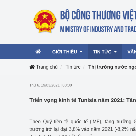
GIỚI THIỆU
TIN TỨC
VĂ
Trang chủ
Tin tức
Thị trường nước ng
Lãnh đạo Bộ
Hoạt động
Văn 
Thứ 6, 19/03/2021
|
00:00
Chức năng nhiệm vụ
Giải thưởng Công n
Văn 
Triển vọng kinh tế Tunisia năm 2021: Tă
mại, Dịch vụ Việt N
Cơ cấu tổ chức
Văn 
Công Thương 57
Theo Quỹ tiền tệ quốc tế (IMF), tăng trưởng 
Hoạt động của Bộ t
trưởng trở lại đạt 3,8% vào năm 2021 (-8,2% n