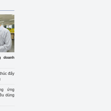
g doanh
thúc đẩy
g
ng ứng
iêu dùng