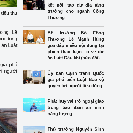
kết nối, tạo dư địa tăng
trưởng cho ngành Công
tiêu thụ
Thương
ương Lê
Bộ trưởng Bộ Công
nội dung
Thương Lê Mạnh Hùng
án Luật
giải đáp nhiều nội dung tại
phiên thảo luận Tổ về dự
án Luật Dầu khí (sửa đổi)
gia phổ
ợi người
Ủy ban Cạnh tranh Quốc
gia phổ biến Luật Bảo vệ
quyền lợi người tiêu dùng
Phát huy vai trò ngoại giao
trong bảo đảm an ninh
năng lượng
Thứ trưởng Nguyễn Sinh