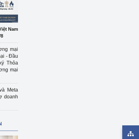
Việt Nam
/8
ương mại
ại - Đầu
ký Thỏa
ương mại
và Meta
rợ doanh
N