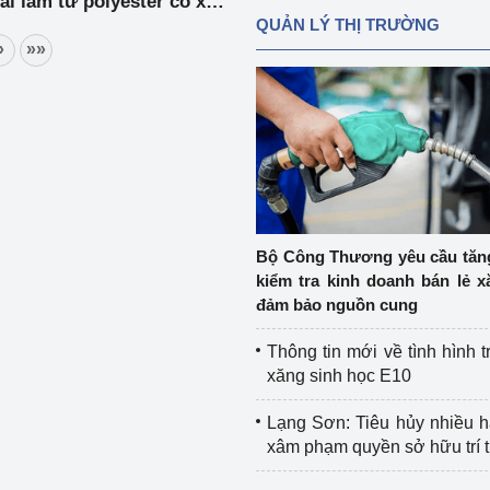
ài làm từ polyester có xuất
QUẢN LÝ THỊ TRƯỜNG
Ma-lai-xi-a (Vụ việc AD10)
»
»»
Bộ Công Thương yêu cầu tă
kiểm tra kinh doanh bán lẻ x
đảm bảo nguồn cung
Thông tin mới về tình hình t
xăng sinh học E10
Lạng Sơn: Tiêu hủy nhiều 
xâm phạm quyền sở hữu trí 