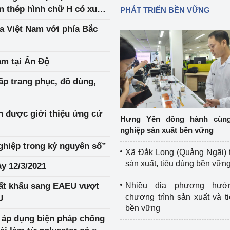
m thép hình chữ H có xuất
PHÁT TRIỂN BỀN VỮNG
a Việt Nam với phía Bắc
am tại Ấn Độ
p trang phục, đồ dùng,
 được giới thiệu ứng cử
Hưng Yên đồng hành cùn
nghiệp sản xuất bền vững
iệp trong kỷ nguyên số”
Xã Đắk Long (Quảng Ngãi) 
sản xuất, tiêu dùng bền vữn
y 12/3/2021
uất khẩu sang EAEU vượt
Nhiều địa phương hưở
chương trình sản xuất và t
EU
bền vững
 áp dụng biện pháp chống