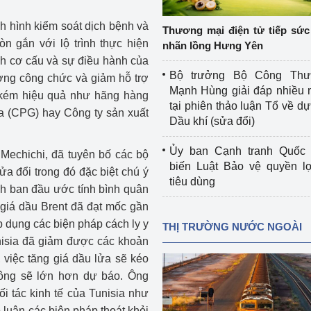
 luận
Họp báo
nh hình kiểm soát dịch bệnh và
Thương mại điện tử tiếp sức 
Thông cáo báo chí
òn gắn với lộ trình thực hiện
nhãn lồng Hưng Yên
ch cơ cấu và sự điều hành của
Điểm báo
Bộ trưởng Bộ Công Th
ượng công chức và giảm hỗ trợ
Mạnh Hùng giải đáp nhiều 
kém hiệu quả như hãng hàng
Nông Lâm Thủy sản
tại phiên thảo luận Tổ về dự 
sa (CPG) hay Công ty sản xuất
Dầu khí (sửa đổi)
n lực
Ủy ban Cạnh tranh Quốc 
Mechichi, đã tuyên bố các bộ
biến Luật Bảo vệ quyền l
a đổi trong đó đặc biệt chú ý
tiêu dùng
Tổ chức kiểm định kỹ thuật an toàn lao 
ính ban đầu ước tính bình quân
động thuộc thẩm quyền quản lý của 
 giá dầu Brent đã đạt mốc gần
g Thương
Bộ Công Thương
 dụng các biện pháp cách ly y
THỊ TRƯỜNG NƯỚC NGOÀI
nisia đã giảm được các khoản
Công Thương
Tổ chức được cấp GCN đăng ký, hoạt 
, việc tăng giá dầu lửa sẽ kéo
động kiểm định thiết bị, dụng cụ điện 
công sẽ lớn hơn dự báo. Ông
làm việc ở môi trường không có nguy 
i tác kinh tế của Tunisia như
hiểm khí, bụi nổ
tiết kiệm và 
Hiệu quả năng lượng
 luận các biện pháp thoát khỏi