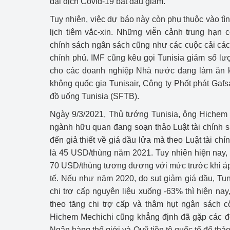
đại dịch Covid-19 bắt đầu giảm.
Công Thương - Công
Tuy nhiên, việc dự báo này còn phụ thuộc vào tì
Chuyển đổi số
lịch tiêm vắc-xin. Những viễn cảnh trung hạn c
chính sách ngân sách cũng như các cuộc cải cá
Lịch sử phát triển
chính phủ. IMF cũng kêu gọi Tunisia giảm số l
cho các doanh nghiệp Nhà nước đang làm ăn 
Bản tin Thị trường 
không quốc gia Tunisair, Công ty Phốt phát Gaf
Phát triển nguồn nhâ
đồ uống Tunisia (SFTB).
Ngày 9/3/2021, Thủ tướng Tunisia, ông Hichem 
Phát triển bền vững
ngành hữu quan đang soạn thảo Luật tài chính sử
Tổ chức kiểm định
đến giả thiết về giá dầu lửa mà theo Luật tài ch
là 45 USD/thùng năm 2021. Tuy nhiên hiện nay,
Văn hóa ngành Côn
70 USD/thùng tương đương với mức trước khi áp
tế. Nếu như năm 2020, do sụt giảm giá dầu, Tu
Tái cơ cấu ngành 
chi trợ cấp nguyên liệu xuống -63% thì hiện nay
theo tăng chi trợ cấp và thâm hụt ngân sách 
Quản lý thị trường
Hichem Mechichi cũng khẳng định đã gặp các đố
Sử dụng năng lượng 
Ngân hàng thế giới và Quỹ tiền tệ quốc tế để thảo