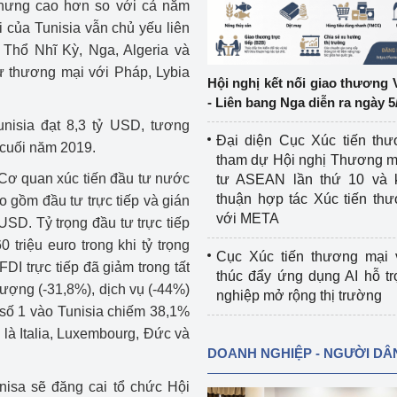
nhưng cao hơn so với cả năm
 của Tunisia vẫn chủ yếu liên
ệp
Công nghiệp nền tảng
 Thổ Nhĩ Kỳ, Nga, Algeria và
dư thương mại với Pháp, Lybia
ng
Chính sách
Hội nghị kết nối giao thương 
- Liên bang Nga diễn ra ngày 5
Sản xuất công nghiệp
unisia đạt 8,3 tỷ USD, tương
Đại diện Cục Xúc tiến th
 cuối năm 2019.
tham dự Hội nghị Thương m
o Cơ quan xúc tiến đầu tư nước
tư ASEAN lần thứ 10 và 
thuận hợp tác Xúc tiến th
o gồm đầu tư trực tiếp và gián
với META
USD. Tỷ trọng đầu tư trực tiếp
triệu euro trong khi tỷ trọng
Cục Xúc tiến thương mại 
FDI trực tiếp đã giảm trong tất
thúc đẩy ứng dụng AI hỗ t
lượng (-31,8%), dịch vụ (-44%)
nghiệp mở rộng thị trường
 số 1 vào Tunisia chiếm 38,1%
 là Italia, Luxembourg, Đức và
DOANH NGHIỆP - NGƯỜI DÂ
nisa sẽ đăng cai tổ chức Hội