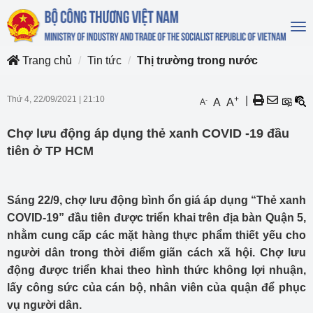
To
na
Trang chủ
Tin tức
Thị trường trong nước
Thứ 4, 22/09/2021
|
21:10
+
|
-
A
A
A
Chợ lưu động áp dụng thẻ xanh COVID -19 đầu
tiên ở TP HCM
Sáng 22/9, chợ lưu động bình ổn giá áp dụng “Thẻ xanh
COVID-19” đầu tiên được triển khai trên địa bàn Quận 5,
nhằm cung cấp các mặt hàng thực phẩm thiết yếu cho
người dân trong thời điểm giãn cách xã hội. Chợ lưu
động được triển khai theo hình thức không lợi nhuận,
lấy công sức của cán bộ, nhân viên của quận để phục
vụ người dân.