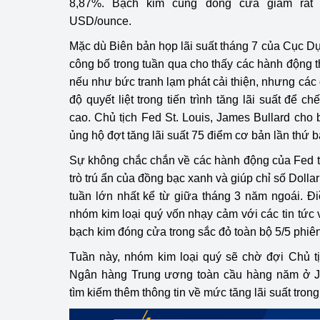
8,87%. Bạch kim cũng đóng cửa giảm rất
hiệu quả
USD/ounce.
Khoa học, công nghệ
Mặc dù Biên bản họp lãi suất tháng 7 của Cục D
tạo
công bố trong tuần qua cho thấy các hành động thắ
nếu như bức tranh lạm phát cải thiện, nhưng các
Thông báo
độ quyết liệt trong tiến trình tăng lãi suất để
cao. Chủ tịch Fed St. Louis, James Bullard cho 
Bảo vệ môi trường
ủng hộ đợt tăng lãi suất 75 điểm cơ bản lần thứ ba
Bảo vệ nền tảng tư 
Sự không chắc chắn về các hành động của Fed tr
trò trú ẩn của đồng bạc xanh và giúp chỉ số Dolla
Doanh nghiệp - Ngư
tuần lớn nhất kể từ giữa tháng 3 năm ngoái. Đ
Xúc tiến thương mại
nhóm kim loại quý vốn nhạy cảm với các tin tức v
bạch kim đóng cửa trong sắc đỏ toàn bộ 5/5 phiên
Thị trường nước ngo
Tuần này, nhóm kim loại quý sẽ chờ đợi Chủ tị
Thị trường trong nư
Ngân hàng Trung ương toàn cầu hàng năm ở 
tìm kiếm thêm thông tin về mức tăng lãi suất trong
Ngành Công Thương 
Đại hội XIV của Đản