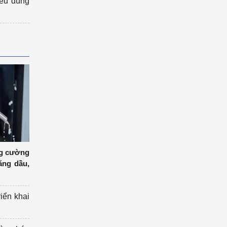
iêu dùng
ng cường
ăng dầu,
riển khai