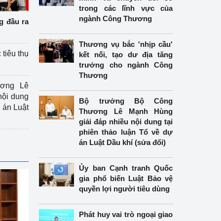
trong các lĩnh vực của
ngành Công Thương
g đầu ra
Thương vụ bắc 'nhịp cầu'
 tiêu thụ
kết nối, tạo dư địa tăng
trưởng cho ngành Công
Thương
ương Lê
nội dung
Bộ trưởng Bộ Công
án Luật
Thương Lê Mạnh Hùng
giải đáp nhiều nội dung tại
phiên thảo luận Tổ về dự
án Luật Dầu khí (sửa đổi)
Ủy ban Cạnh tranh Quốc
gia phổ biến Luật Bảo vệ
quyền lợi người tiêu dùng
Phát huy vai trò ngoại giao