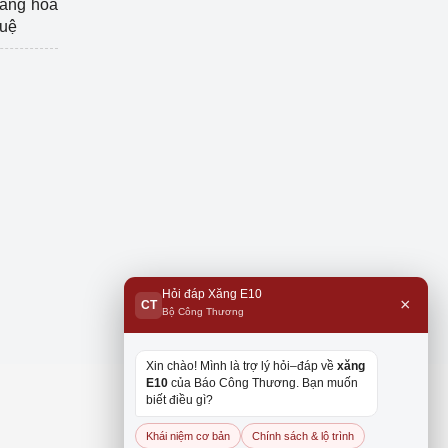
hàng hóa
tuệ
Hỏi đáp Xăng E10
×
CT
Bộ Công Thương
Xin chào! Mình là trợ lý hỏi–đáp về
xăng
E10
của Báo Công Thương. Bạn muốn
biết điều gì?
Khái niệm cơ bản
Chính sách & lộ trình