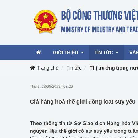
GIỚI THIỆU
TIN TỨC
VĂ
Trang chủ
Tin tức
Thị trường trong nư
Lãnh đạo Bộ
Hoạt động
Văn 
Thứ 3, 23/08/2022
|
08:20
Chức năng nhiệm vụ
Giải thưởng Công n
Văn 
Giá hàng hoá thế giới đồng loạt suy yếu
mại, Dịch vụ Việt N
Cơ cấu tổ chức
Văn 
Công Thương 57
Theo thông tin từ Sở Giao dịch Hàng hóa Vi
Hoạt động của Bộ t
nguyên liệu thế giới có sự suy yếu trong tuần