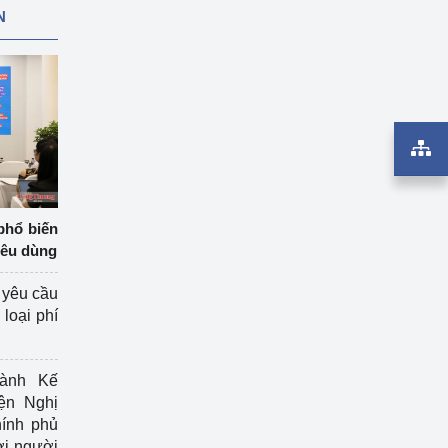
N
phổ biến
iêu dùng
 yêu cầu
loại phí
ành Kế
ện Nghị
ính phủ
ợi người