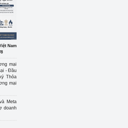
Việt Nam
/8
ương mại
ại - Đầu
ký Thỏa
ương mại
và Meta
rợ doanh