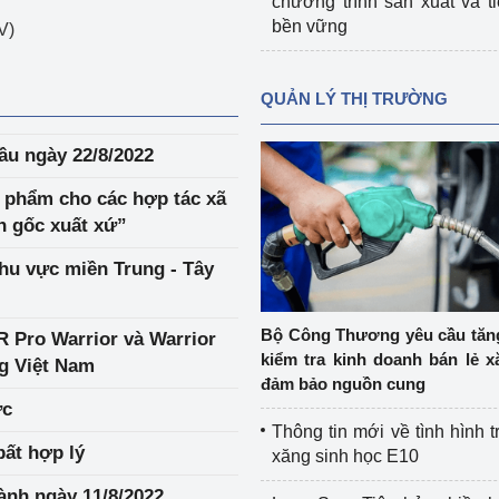
chương trình sản xuất và t
bền vững
V)
QUẢN LÝ THỊ TRƯỜNG
ầu ngày 22/8/2022
n phẩm cho các hợp tác xã
n gốc xuất xứ”
hu vực miền Trung - Tây
Bộ Công Thương yêu cầu tă
R Pro Warrior và Warrior
kiểm tra kinh doanh bán lẻ x
ng Việt Nam
đảm bảo nguồn cung
ực
Thông tin mới về tình hình t
bất hợp lý
xăng sinh học E10
hành ngày 11/8/2022