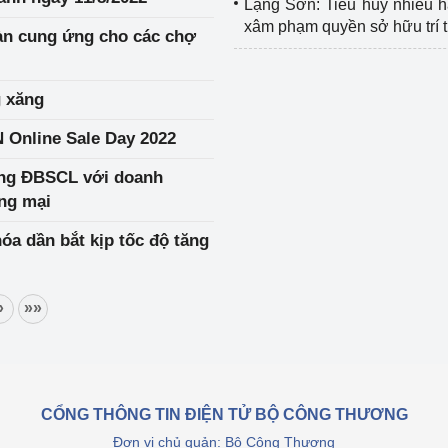
Lạng Sơn: Tiêu hủy nhiều 
xâm phạm quyền sở hữu trí 
àn cung ứng cho các chợ
g xăng
Online Sale Day 2022
ùng ĐBSCL với doanh
ơng mại
óa dần bắt kịp tốc độ tăng
»
»»
CỔNG THÔNG TIN ĐIỆN TỬ BỘ CÔNG THƯƠNG
Đơn vị chủ quản: Bộ Công Thương