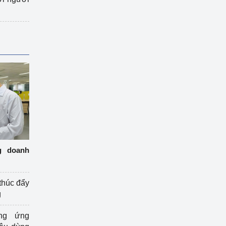
g doanh
thúc đẩy
g
ng ứng