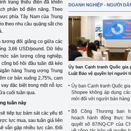
ình trạng thiếu điện đã khiến
DOANH NGHIỆP - NGƯỜI DÂ
ách phân bổ điện năng. Theo
 vực phía Tây Nam của Trung
éo theo nhu cầu quặng sắt cho
á.
n tương đối giằng co giữa các
ống 3,66 USD/pound. Dữ liệu
a mức sản lượng công nghiệp,
c công bố hồi đầu tuần đã kéo
Ủy ban Cạnh tranh Quốc gia 
c Ngân hàng Trung ương Trung
Luật Bảo vệ quyền lợi người t
iểm cơ bản xuống 2,75%, cam
vay đặc biệt trong một nỗ lực
Ủy ban Cạnh tranh Quốc gia
Shopee không áp dụng các 
nửa cuối tuần qua.
mới đối với người bán hàng
rong tuần này
Bộ Công Thương ban h
sẽ tiếp tục bám sát các yếu tố
hoạch hành động thực hi
ược lực mua, sau tuần giá liên
quyết số 87/NQ-CP của Ch
sẽ vẫn gặp nhiều lực cản. Đối
về công tác bảo vệ quyền l