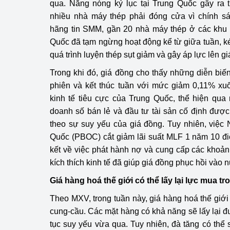
qua. Nắng nóng kỷ lục tại Trung Quốc gây ra t
nhiều nhà máy thép phải đóng cửa vì chính s
hãng tin SMM, gần 20 nhà máy thép ở các khu
Quốc đã tạm ngừng hoạt động kể từ giữa tuần, k
quá trình luyện thép sụt giảm và gây áp lực lên gi
Trong khi đó, giá đồng cho thấy những diễn biế
phiên và kết thúc tuần với mức giảm 0,11% xu
kinh tế tiêu cực của Trung Quốc, thể hiện qu
doanh số bán lẻ và đầu tư tài sản cố định đượ
theo sự suy yếu của giá đồng. Tuy nhiên, việ
Quốc (PBOC) cắt giảm lãi suất MLF 1 năm 10 đ
kết về việc phát hành nợ và cung cấp các khoản 
kích thích kinh tế đã giúp giá đồng phục hồi vào 
Giá hàng hoá thế giới có thể lấy lại lực mua t
Theo MXV, trong tuần này, giá hàng hoá thế giới 
cung-cầu. Các mặt hàng có khả năng sẽ lấy lại đ
tục suy yếu vừa qua. Tuy nhiên, đà tăng có thể 