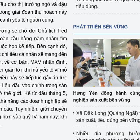
đầu cho thị trường ngô và đậu
tiêu dùng.
trong giai đoạn thu hoạch này
 cạnh yếu tố nguồn cung.
PHÁT TRIỂN BỀN VỮNG
lượng sẽ chờ đợi Chủ tịch Fed
 toàn cầu hàng năm nhằm tìm
cuộc họp kế tiếp. Bên cạnh đó,
 chi tiêu cá nhân sẽ mang đến
ên, về cơ bản, MXV nhận định,
ời gian tới khi mà yếu tố vĩ mô
Điều này sẽ tiếp tục gây áp lực
 liệu đầu vào chính trong sản
Hưng Yên đồng hành cùn
ở thế giới. Kể từ đầu tháng 5,
nghiệp sản xuất bền vững
 khả năng các doanh nghiệp sẽ
h cầu. Tuy nhiên, giới chuyên
Xã Đắk Long (Quảng Ngãi) 
ng hơn vào quý IV năm nay, khi
sản xuất, tiêu dùng bền vữn
.
Nhiều địa phương hưở