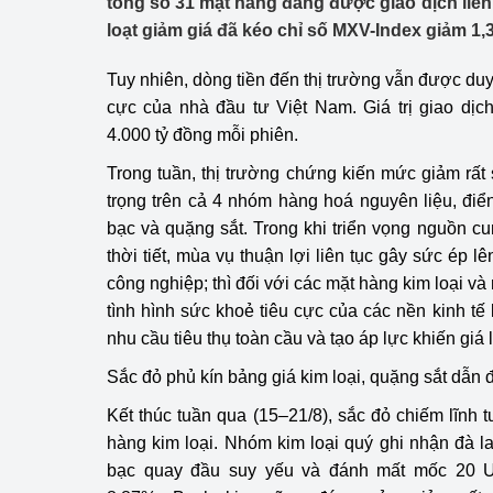
tổng số 31 mặt hàng đang được giao dịch liên
Công Thương - Công
loạt giảm giá đã kéo chỉ số MXV-Index giảm 1
Chuyển đổi số
Tuy nhiên, dòng tiền đến thị trường vẫn được duy t
cực của nhà đầu tư Việt Nam. Giá trị giao dịc
Lịch sử phát triển
4.000 tỷ đồng mỗi phiên.
Bản tin Thị trường 
Trong tuần, thị trường chứng kiến mức giảm rấ
trọng trên cả 4 nhóm hàng hoá nguyên liệu, điể
Phát triển nguồn nhâ
bạc và quặng sắt. Trong khi triển vọng nguồn c
Phát triển bền vững
thời tiết, mùa vụ thuận lợi liên tục gây sức ép l
công nghiệp; thì đối với các mặt hàng kim loại và
Tổ chức kiểm định
tình hình sức khoẻ tiêu cực của các nền kinh tế
nhu cầu tiêu thụ toàn cầu và tạo áp lực khiến giá 
Văn hóa ngành Côn
Sắc đỏ phủ kín bảng giá kim loại, quặng sắt dẫn 
Tái cơ cấu ngành 
Kết thúc tuần qua (15–21/8), sắc đỏ chiếm lĩnh t
Quản lý thị trường
hàng kim loại. Nhóm kim loại quý ghi nhận đà l
bạc quay đầu suy yếu và đánh mất mốc 20 U
Sử dụng năng lượng 