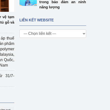
trong bảo đảm an ninh
năng lượng
ự vệ tạm
LIÊN KẾT WEBSITE
tủ gỗ và
 áp thuế
sản phẩm
polymer
Malaysia,
àn Quốc,
t Nam
ừ 31/7-