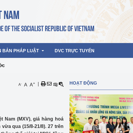
N BẢN PHÁP LUẬT
DVC TRỰC TUYẾN
ớc
bản pháp quy
Hoạt động của lãnh đạo Đảng, Nhà 
HOẠT ĐỘNG
+
|
-
A
A
A
nước
ghiệp, Thương 
bản điều hành
am 2026
Hoạt động của Lãnh đạo Bộ
bản hợp nhất
Hoạt động của các đơn vị
ệt Nam (MXV), giá hàng hoá
rưởng
 vừa qua (15/8-21/8). 27 trên