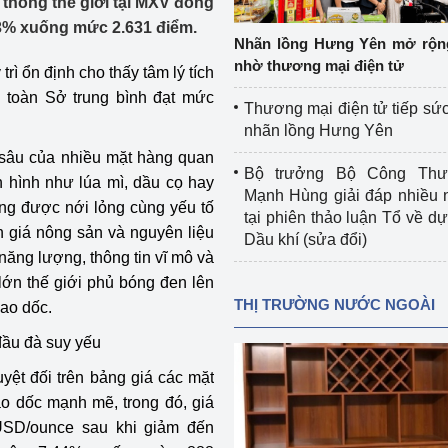
 thông thế giới tại MXV đồng
 luận
Họp báo
,3% xuống mức 2.631 điểm.
Nhãn lồng Hưng Yên mở rộn
Thông cáo báo chí
nhờ thương mại điện tử
rì ổn định cho thấy tâm lý tích
h toàn Sở trung bình đạt mức
Điểm báo
Thương mại điện tử tiếp sức
nhãn lồng Hưng Yên
Nông Lâm Thủy sản
t sâu của nhiều mặt hàng quan
Bộ trưởng Bộ Công Th
n hình như lúa mì, dầu cọ hay
n lực
Mạnh Hùng giải đáp nhiều 
ung được nới lỏng cùng yếu tố
tại phiên thảo luận Tổ về dự 
ên giá nông sản và nguyên liệu
Dầu khí (sửa đổi)
 năng lượng, thông tin vĩ mô và
Tổ chức kiểm định kỹ thuật an toàn lao 
 lớn thế giới phủ bóng đen lên
động thuộc thẩm quyền quản lý của 
THỊ TRƯỜNG NƯỚC NGOÀI
lao dốc.
g Thương
Bộ Công Thương
đầu đà suy yếu
Công Thương
Tổ chức được cấp GCN đăng ký, hoạt 
uyệt đối trên bảng giá các mặt
động kiểm định thiết bị, dụng cụ điện 
làm việc ở môi trường không có nguy 
ao dốc mạnh mẽ, trong đó, giá
hiểm khí, bụi nổ
SD/ounce sau khi giảm đến
tiết kiệm và 
Hiệu quả năng lượng