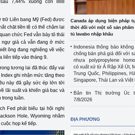
 sâu 7,44% xuống còn 888
Cơ sở sản xuất, sửa chữa chai chứa 
LPG
 và đổi mới sáng 
ự trữ Liên bang Mỹ (Fed) được
Canada áp dụng biện pháp t
Tổ chức huấn luyện, bồi dưỡng 
t chặt tiền tệ có thể chậm lại
thời đối với một số sản phẩm 
nghiệp vụ kiểm định kỹ thuật an toàn 
tủ lavabo nhập khẩu
 quan chức Fed vẫn bày tỏ thái
lao động
 chế ngự giá cả vẫn đang ở mức
Indonesia thông báo không
biết ông đang nghiêng về việc
Video bảo vệ môi trường
chống bán phá giá đối với 
 liên tiếp vào tháng 9.
nhựa polypropylene homo
tưởng của Đảng
Album ảnh bảo vệ môi trường
có xuất xứ từ Ả Rập Xê Út, 
ong tương lai đã thúc đẩy vai
Trung Quốc, Philippines, H
r Index ghi nhận mức tăng theo
ời dân
Văn bản về môi trường
Singapore, Thái Lan và Việ
iều này đã gây sức ép lớn tới
Đọc báo giúp bạn
Khu vực miền Bắc
ề lãi suất và khiến giá bạc và
Bản tin Thị trường Úc t
 trong tuần.
7/8/2026
ài
Khu vực miền Trung
Hiệp định EVFTA
ch Fed phát biểu tại hội nghị
ớc
Khu vực miền Nam
Thị trường châu Á – châu Phi
Jackson Hole, Wyoming nhằm
ĐỊA PHƯƠNG
 cuộc họp kế tiếp.
đưa nghị quyết 
Thị trường châu Âu – châu Mỹ
g vào cuộc sống