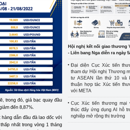
ệp
Công nghiệp nền tảng
ng
Chính sách
Sản xuất công nghiệp
Hội nghị kết nối giao thương 
- Liên bang Nga diễn ra ngày 5
Đại diện Cục Xúc tiến th
tham dự Hội nghị Thương m
tư ASEAN lần thứ 10 và 
thuận hợp tác Xúc tiến th
với META
, trong đó, giá bạc quay đầu
Cục Xúc tiến thương mại 
giảm đến 8,87%.
thúc đẩy ứng dụng AI hỗ t
nghiệp mở rộng thị trường
ặt hàng dẫn đầu đà lao dốc với
hấp nhất trong vòng 1 tháng