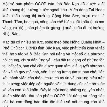
Một số sản phẩm OCOP của tỉnh Bắc Kạn đã được xuất
khẩu sang thị trường nước ngoài như: Miến dong Tài Hoan
xuất khẩu sang thị trường Cộng Hòa Séc, rượu men lá
Thanh Tâm, hoa quả, nông sản chế biến xuất khẩu (quả mơ
vàng, củ kiệu, sản phẩm từ gừng...) xuất khẩu đi thị trường
Nhật Bản...
Mặc dù có nhiều nỗ lực, song theo ông Nông Quang Nhất –
Phó Chủ tịch UBND tỉnh Bắc Kạn, việc phát triển kinh tế tập
thể, hợp tác xã ở Bắc Kạn nói riêng và một số địa phương
nói chung, chưa đáp ứng yêu cầu đặt ra, đang có những tồn
tại, bất cập, hạn chế cần được quan tâm, giải quyết như hợp
tác xã có quy mô nhỏ, vốn ít, năng lực quản trị hạn chế, liên
kết thành viên còn thấp, chưa có uy tín và thương hiệu trên
thị trường; việc tiếp cận nguồn vốn tín dụng của các hợp tác
xã vẫn còn khó khăn. Đây là một trong những nguyên nhân
khiến việc tiêu thụ sản phẩm OCOP nói riêng và nông sản
của bà con đồng bào dân tộc thiểu số nói chung còn khó