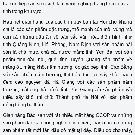
bà con tiếp cận với cách làm nông nghiệp hàng hóa của các
tỉnh trong khu vực.
Hầu hết gian hàng của các tỉnh bày bán tại Hội chợ không
chỉ là các sản phẩm đặc trưng, thế mạnh của mỗi vùng mà
còn cả những dấu ấn về bản sắc văn hóa, điển hình như
tỉnh Quảng Ninh, Hải Phòng, Nam Định với sản phẩm hải
sản là chả mực, chả cá, nước mắm; tỉnh Yên Bái với sản
phẩm tinh dầu hồi, quế; tỉnh Tuyên Quang sản phẩm về
măng ớt, măng khô, nấm hương, ốc gác bếp; tỉnh Cao Bằng
với sản phẩm nấm hương, thịt trâu, thịt lợn sấy khô, thạch
đen; cao nguyên đá Hà Giang với các sản phẩm nấm
hương, mật ong, hà thủ ô; tỉnh Bắc Giang với sản phẩm vải
thiều sấy khô, mì chũ; Thành phố Hà Nội với sản phẩm
đông trùng hạ thảo…
Gian hàng Bắc Kạn với rất nhiều mặt hàng OCOP và những
sản phẩm đặc sản nông nghiệp tiêu biểu, thậm chí có những
sản phẩm rất mới lần đầu có mặt tại đây. Điều đó cho thấy,