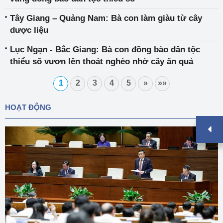
Tây Giang – Quảng Nam: Bà con làm giàu từ cây
dược liệu
Lục Ngạn - Bắc Giang: Bà con đồng bào dân tộc
thiểu số vươn lên thoát nghèo nhờ cây ăn quả
1
2
3
4
5
»
»»
HOẠT ĐỘNG