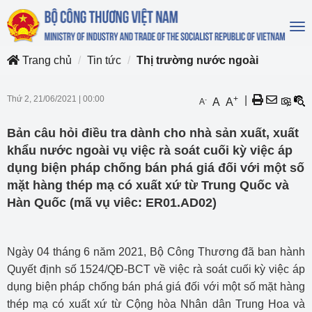
To
na
Trang chủ
Tin tức
Thị trường nước ngoài
Thứ 2, 21/06/2021
|
00:00
+
|
-
A
A
A
Bản câu hỏi điều tra dành cho nhà sản xuất, xuất
khẩu nước ngoài vụ việc rà soát cuối kỳ việc áp
dụng biện pháp chống bán phá giá đối với một số
mặt hàng thép mạ có xuất xứ từ Trung Quốc và
Hàn Quốc (mã vụ viêc: ER01.AD02)
Ngày 04 tháng 6 năm 2021, Bộ Công Thương đã ban hành
Quyết định số 1524/QĐ-BCT về việc rà soát cuối kỳ việc áp
dụng biện pháp chống bán phá giá đối với một số mặt hàng
thép mạ có xuất xứ từ Cộng hòa Nhân dân Trung Hoa và