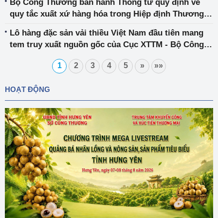
Bộ Công Thương ban hành Thông tư quy định về
quy tắc xuất xứ hàng hóa trong Hiệp định Thương
mại tự do giữa Việt Nam và Liên hiệp Vương quốc
Lô hàng đặc sản vải thiều Việt Nam đầu tiên mang
Anh và Bắc Ai-len
tem truy xuất nguồn gốc của Cục XTTM - Bộ Công
Thương được nhập khẩu chính ngạch vào Pháp
1
2
3
4
5
»
»»
HOẠT ĐỘNG