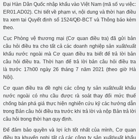
Đại Hàn Dân Quốc nhập khẩu vào Việt Nam (mã số vụ việc:
ER01.AD02). Chi tiết về phạm vi, nội dung và thời hạn điều
tra xem tại Quyết định số 1524/QĐ-BCT và Thông báo kèm
theo.
Cục Phòng vệ thương mại (Cơ quan điều tra) đã gửi bản
câu hỏi điều tra cho tất cả các doanh nghiệp sản xuất/xuất
khẩu nước ngoài mà Cơ quan điều tra biết để trả lời bản
câu hỏi điều tra. Thời hạn để trả lời bản câu hỏi điều tra
là trước 17h00 ngày 26 tháng 7 năm 2021 (theo giờ Hà
Nội).
Cơ quan điều tra đề nghị các công ty sản xuất/xuất khẩu
nước ngoài có nhu cầu được rà soát thay đổi mức thuế
chống bán phá giá thực hiện nghiên cứu kỹ các hướng dẫn
trong Bản câu hỏi điều tra trước khi trả lời và nộp Bản trả lời
câu hỏi trong thời hạn quy định.
Để đảm bảo quyền và lợi ích tốt nhất của mình, Cơ quan
điều tra khuyến nghị tất cả các công ty sản xuất/xuất khẩu