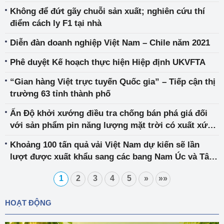
Không để đứt gãy chuỗi sản xuất; nghiên cứu thí
điểm cách ly F1 tại nhà
Diễn đàn doanh nghiệp Việt Nam – Chile năm 2021
Phê duyệt Kế hoạch thực hiện Hiệp định UKVFTA
“Gian hàng Việt trực tuyến Quốc gia” – Tiếp cận thị
trường 63 tỉnh thành phố
Ấn Độ khởi xướng điều tra chống bán phá giá đối
với sản phẩm pin năng lượng mặt trời có xuất xứ
hoặc nhập khẩu từ Trung Quốc, Thái Lan và Việt
Khoảng 100 tấn quả vải Việt Nam dự kiến sẽ lần
Nam
lượt được xuất khẩu sang các bang Nam Úc và Tây
Úc
1
2
3
4
5
»
»»
HOẠT ĐỘNG