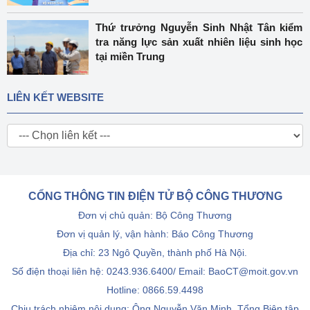
Thứ trưởng Nguyễn Sinh Nhật Tân kiểm
tra năng lực sản xuất nhiên liệu sinh học
tại miền Trung
LIÊN KẾT WEBSITE
CỔNG THÔNG TIN ĐIỆN TỬ BỘ CÔNG THƯƠNG
Đơn vị chủ quản: Bộ Công Thương
Đơn vị quản lý, vận hành: Báo Công Thương
Địa chỉ: 23 Ngô Quyền, thành phố Hà Nội.
Số điện thoại liên hệ: 0243.936.6400/ Email: BaoCT@moit.gov.vn
Hotline:
0866.59.4498
Chịu trách nhiệm nội dung: Ông Nguyễn Văn Minh, Tổng Biên tập