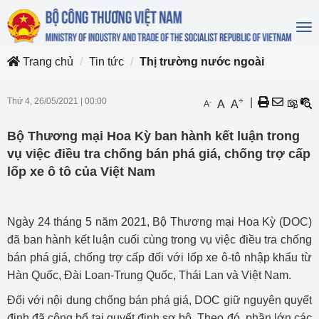
To
na
Trang chủ
Tin tức
Thị trường nước ngoài
Thứ 4, 26/05/2021
|
00:00
+
|
-
A
A
A
Bộ Thương mại Hoa Kỳ ban hành kết luận trong
vụ việc điều tra chống bán phá giá, chống trợ cấp
lốp xe ô tô của Việt Nam
Ngày 24 tháng 5 năm 2021, Bộ Thương mại Hoa Kỳ (DOC)
đã ban hành kết luận cuối cùng trong vụ việc điều tra chống
bán phá giá, chống trợ cấp đối với lốp xe ô-tô nhập khẩu từ
Hàn Quốc, Đài Loan-Trung Quốc, Thái Lan và Việt Nam.
Đối với nội dung chống bán phá giá, DOC giữ nguyên quyết
định đã công bố tại quyết định sơ bộ. Theo đó, phần lớn các