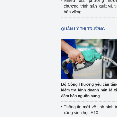
Nhiều địa phương hưở
chương trình sản xuất và t
bền vững
QUẢN LÝ THỊ TRƯỜNG
Bộ Công Thương yêu cầu tă
kiểm tra kinh doanh bán lẻ x
đảm bảo nguồn cung
Thông tin mới về tình hình t
xăng sinh học E10