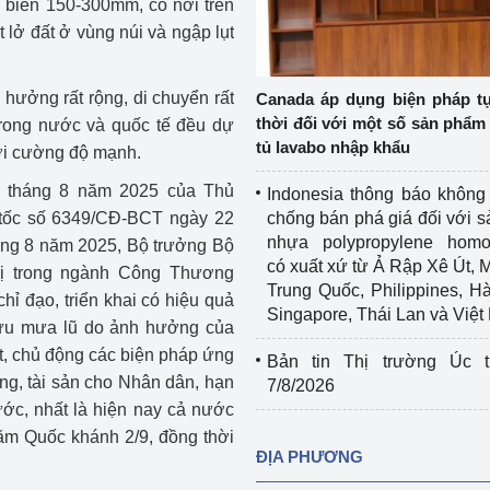
biến 150-300mm, có nơi trên
Cơ sở sản xuất, sửa chữa chai chứa 
t lở đất ở vùng núi và ngập lụt
LPG
 và đổi mới sáng 
Tổ chức huấn luyện, bồi dưỡng 
hưởng rất rộng, di chuyển rất
Canada áp dụng biện pháp t
nghiệp vụ kiểm định kỹ thuật an toàn 
thời đối với một số sản phẩm 
trong nước và quốc tế đều dự
lao động
tủ lavabo nhập khẩu
 với cường độ mạnh.
Video bảo vệ môi trường
 tháng 8 năm 2025 của Thủ
Indonesia thông báo không
 tốc số 6349/CĐ-BCT ngày 22
chống bán phá giá đối với 
tưởng của Đảng
Album ảnh bảo vệ môi trường
nhựa polypropylene homo
ng 8 năm 2025, Bộ trưởng Bộ
có xuất xứ từ Ả Rập Xê Út, 
ị trong ngành Công Thương
ời dân
Văn bản về môi trường
Trung Quốc, Philippines, H
hỉ đạo, triển khai có hiệu quả
Singapore, Thái Lan và Việ
Đọc báo giúp bạn
Khu vực miền Bắc
lưu mưa lũ do ảnh hưởng của
ất, chủ động các biện pháp ứng
Bản tin Thị trường Úc t
ài
Khu vực miền Trung
Hiệp định EVFTA
ng, tài sản cho Nhân dân, hạn
7/8/2026
ước, nhất là hiện nay cả nước
ớc
Khu vực miền Nam
Thị trường châu Á – châu Phi
năm Quốc khánh 2/9, đồng thời
ĐỊA PHƯƠNG
đưa nghị quyết 
Thị trường châu Âu – châu Mỹ
g vào cuộc sống