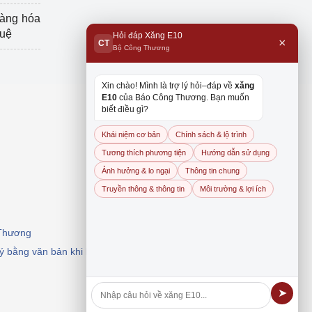
hàng hóa
tuệ
Hỏi đáp Xăng E10
×
CT
Bộ Công Thương
Xin chào! Mình là trợ lý hỏi–đáp về
xăng
E10
của Báo Công Thương. Bạn muốn
biết điều gì?
Khái niệm cơ bản
Chính sách & lộ trình
Tương thích phương tiện
Hướng dẫn sử dụng
Ảnh hưởng & lo ngại
Thông tin chung
Truyền thông & thông tin
Môi trường & lợi ích
 Thương
 ý bằng văn bản khi khai thác, dẫn nguồn.
➤