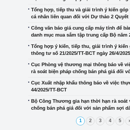
Tổng hợp, tiếp thu và giải trình ý kiến góp
cá nhân liên quan đối với Dự thảo 2 Quyết
chính sách hỗ trợ hộ gia đình lắp đặt điện
Công văn báo giá cung cấp máy tính để bàn
xuất, tự tiêu thụ và lưu trữ điện
danh mục mua sắm tập trung cấp Bộ năm 
Tổng hợp ý kiến, tiếp thu, giải trình ý kiế
thông tư số 21/2025/TT-BCT ngày 26/4/2025
ban hành và tổ chức thi hành VBQPPL củ
Cục Phòng vệ thương mại thông báo về việ
thông tư số 21/2025/TT-BCT
rà soát biện pháp chống bán phá giá đối v
làm từ polyester có xuất xứ từ Cộng hòa 
Cục Xuất nhập khẩu thông báo về việc thự
xi-a, Ma-lai-xi-a và Cộng hoà nhân dân Tr
44/2025/TT-BCT
Bộ Công Thương gia hạn thời hạn rà soát 
chống bán phá giá đối với sản phẩm sợi dà
xứ từ Ấn Độ, In-đô-nê-xi-a, Ma-lai-xi-a và
1
2
3
4
5