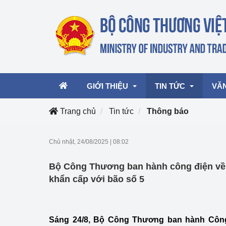
GIỚI THIỆU
TIN TỨC
VĂ
Trang chủ
Tin tức
Thông báo
Lãnh đạo Bộ
Hoạt động
Văn 
Chủ nhật, 24/08/2025
|
08:02
Chức năng nhiệm vụ
Giải thưởng Công n
Văn 
Bộ Công Thương ban hành công điện về 
mại, Dịch vụ Việt N
Cơ cấu tổ chức
Văn 
khẩn cấp với bão số 5
Công Thương 57
Hoạt động của Bộ t
Sáng 24/8, Bộ Công Thương ban hành Công