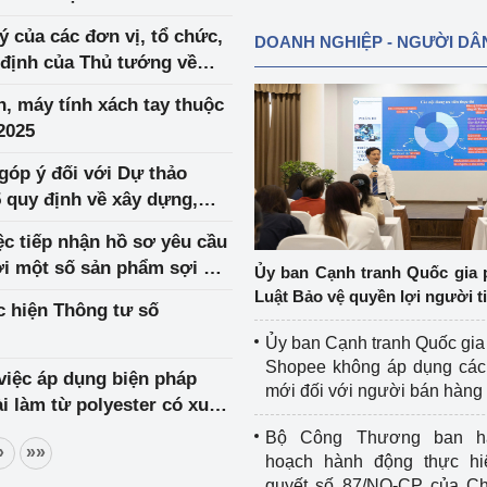
 ý của các đơn vị, tổ chức,
DOANH NGHIỆP - NGƯỜI DÂ
 định của Thủ tướng về
 mặt trời mái nhà tự sản
, máy tính xách tay thuộc
2025
n góp ý đối với Dự thảo
 quy định về xây dựng,
a Bộ Công Thương với
c tiếp nhận hồ sơ yêu cầu
ới một số sản phẩm sợi dài
Ủy ban Cạnh tranh Quốc gia 
Ấn Độ, Cộng hòa In-đô-nê-
Luật Bảo vệ quyền lợi người t
c hiện Thông tư số
ung Hoa
Ủy ban Cạnh tranh Quốc gia
Shopee không áp dụng các 
việc áp dụng biện pháp
mới đối với người bán hàng
i làm từ polyester có xuất
 Trung Quốc
Bộ Công Thương ban h
»
»»
hoạch hành động thực hi
quyết số 87/NQ-CP của Ch