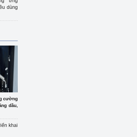
ng ứng
iêu dùng
ng cường
ăng dầu,
riển khai