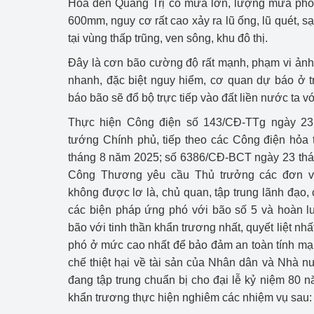
Hóa đến Quảng Trị có mưa lớn, lượng mưa phổ 
hiệu quả
600mm, nguy cơ rất cao xảy ra lũ ống, lũ quét, sạ
tại vùng thấp trũng, ven sông, khu đô thị.
Khoa học, công nghệ
tạo
Đây là cơn bão cường độ rất mạnh, phạm vi ảnh 
nhanh, đặc biệt nguy hiểm, cơ quan dự báo ở 
Thông báo
báo bão sẽ đổ bộ trực tiếp vào đất liền nước ta
Bảo vệ môi trường
Thực hiện Công điện số 143/CĐ-TTg ngày 23
tướng Chính phủ, tiếp theo các Công điện hỏa
Bảo vệ nền tảng tư 
tháng 8 năm 2025; số 6386/CĐ-BCT ngày 23 thá
Công Thương yêu cầu Thủ trưởng các đơn v
Doanh nghiệp - Ngư
không được lơ là, chủ quan, tập trung lãnh đạo, c
Xúc tiến thương mại
các biện pháp ứng phó với bão số 5 và hoàn 
bão với tinh thần khẩn trương nhất, quyết liệt nh
Thị trường nước ngo
phó ở mức cao nhất để bảo đảm an toàn tính mạ
chế thiệt hại về tài sản của Nhân dân và Nhà n
Thị trường trong nư
đang tập trung chuẩn bị cho đại lễ kỷ niệm 80 
khẩn trương thực hiện nghiêm các nhiệm vụ sau:
Ngành Công Thương 
Đại hội XIV của Đản