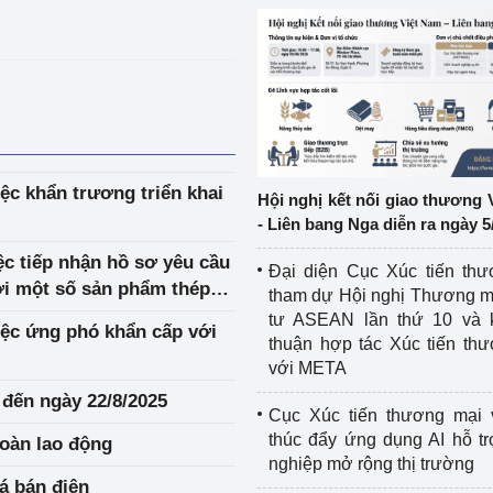
ệp
Công nghiệp nền tảng
ng
Chính sách
Sản xuất công nghiệp
c khẩn trương triển khai
Hội nghị kết nối giao thương 
- Liên bang Nga diễn ra ngày 5
c tiếp nhận hồ sơ yêu cầu
Đại diện Cục Xúc tiến th
ới một số sản phẩm thép
tham dự Hội nghị Thương m
ẳng, được sơn xuất xứ từ
tư ASEAN lần thứ 10 và 
ệc ứng phó khẩn cấp với
Trung Hoa
thuận hợp tác Xúc tiến th
với META
đến ngày 22/8/2025
Cục Xúc tiến thương mại 
thúc đẩy ứng dụng AI hỗ t
toàn lao động
nghiệp mở rộng thị trường
Thông tư quy định về thực hiện giá bán điện