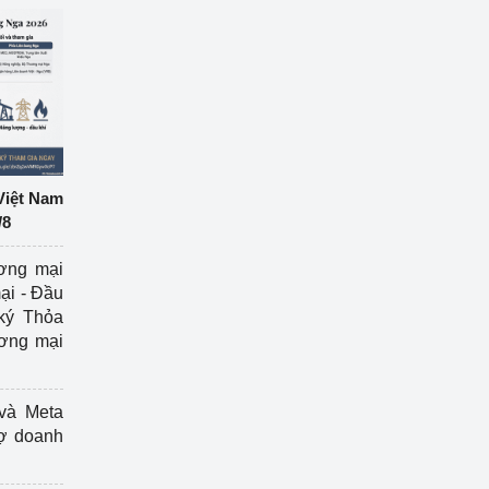
Việt Nam
/8
ương mại
ại - Đầu
ký Thỏa
ương mại
và Meta
rợ doanh