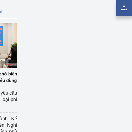
N
phổ biến
iêu dùng
 yêu cầu
loại phí
ành Kế
ện Nghị
ính phủ