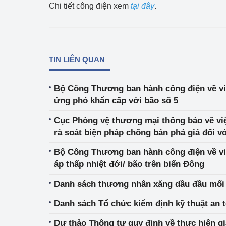
Chi tiết công điện xem
tại đây
.
Phát triển công nghi
Phát triển năng lượ
TIN LIÊN QUAN
Bộ Công Thương ban hành công điện về việ
ứng phó khẩn cấp với bão số 5
Cục Phòng vệ thương mại thông báo về việ
rà soát biện pháp chống bán phá giá đối v
hợp kim hoặc không hợp kim được cán ph
Bộ Công Thương ban hành công điện về vi
Đại Hàn Dân quốc và Cộng hòa nhân dân 
áp thấp nhiệt đới/ bão trên biển Đông
Danh sách thương nhân xăng dầu đầu mối 
Danh sách Tổ chức kiểm định kỹ thuật an 
Dự thảo 