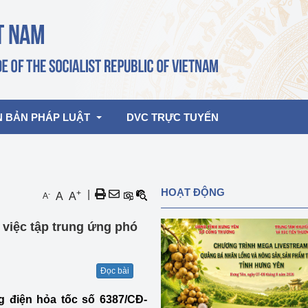
N BẢN PHÁP LUẬT
DVC TRỰC TUYẾN
bản pháp quy
Hoạt động của lãnh đạo Đảng, Nhà 
HOẠT ĐỘNG
+
|
-
A
A
A
nước
ghiệp, Thương 
bản điều hành
việc tập trung ứng phó
am 2026
Hoạt động của Lãnh đạo Bộ
bản hợp nhất
Hoạt động của các đơn vị
Đọc bài
rưởng
 điện hỏa tốc số 6387/CĐ-