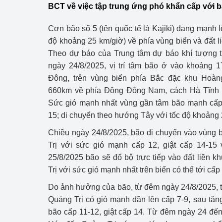
BCT về việc tập trung ứng phó khẩn cấp với b
Công Thương - Công
Chuyển đổi số
Cơn bão số 5 (tên quốc tế là Kajiki) đang mạnh l
độ khoảng 25 km/giờ) về phía vùng biển và đất l
Lịch sử phát triển
Theo dự báo của Trung tâm dự báo khí tượng t
ngày 24/8/2025, vị trí tâm bão ở vào khoảng 
Bản tin Thị trường 
Đông, trên vùng biển phía Bắc đặc khu Hoà
660km về phía Đông Đông Nam, cách Hà Tĩnh 
Phát triển nguồn nhâ
Sức gió mạnh nhất vùng gần tâm bão mạnh cấp 
Phát triển bền vững
15; di chuyển theo hướng Tây với tốc độ khoản
Chiều ngày 24/8/2025, bão di chuyển vào vùng
Tổ chức kiểm định
Trị với sức gió mạnh cấp 12, giật cấp 14-15 
Văn hóa ngành Côn
25/8/2025 bão sẽ đổ bộ trực tiếp vào đất liền
Trị với sức gió mạnh nhất trên biển có thể tới cấp
Tái cơ cấu ngành 
Do ảnh hưởng của bão, từ đêm ngày 24/8/2025, t
Quản lý thị trường
Quảng Trị có gió mạnh dần lên cấp 7-9, sau tăn
bão cấp 11-12, giật cấp 14. Từ đêm ngày 24 đế
Sử dụng năng lượng 