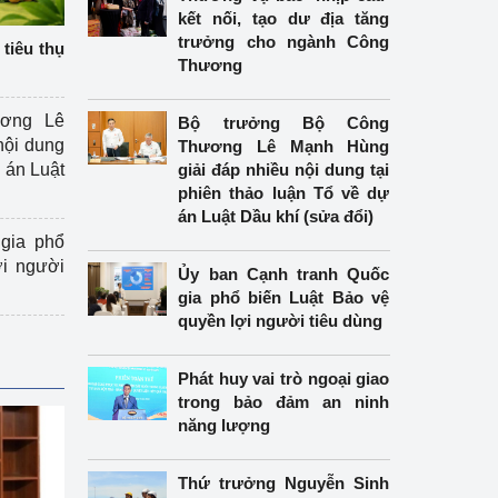
kết nối, tạo dư địa tăng
trưởng cho ngành Công
tiêu thụ
Thương
ương Lê
Bộ trưởng Bộ Công
nội dung
Thương Lê Mạnh Hùng
án Luật
giải đáp nhiều nội dung tại
phiên thảo luận Tổ về dự
án Luật Dầu khí (sửa đổi)
gia phổ
ợi người
Ủy ban Cạnh tranh Quốc
gia phổ biến Luật Bảo vệ
quyền lợi người tiêu dùng
Phát huy vai trò ngoại giao
trong bảo đảm an ninh
năng lượng
Thứ trưởng Nguyễn Sinh