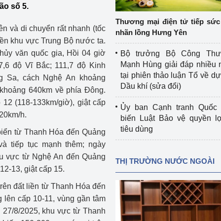
ão số 5.
 luận
Họp báo
Thương mại điện tử tiếp sức 
Thông cáo báo chí
ên và di chuyển rất nhanh (tốc
nhãn lồng Hưng Yên
iền khu vực Trung Bộ nước ta.
Điểm báo
hủy văn quốc gia, Hồi 04 giờ
Bộ trưởng Bộ Công Th
Mạnh Hùng giải đáp nhiều 
17,6 độ Vĩ Bắc; 111,7 độ Kinh
Nông Lâm Thủy sản
tại phiên thảo luận Tổ về dự 
ng Sa, cách Nghệ An khoảng
Dầu khí (sửa đổi)
khoảng 640km về phía Đông.
n lực
12 (118-133km/giờ), giật cấp
Ủy ban Cạnh tranh Quốc 
g 20km/h.
biến Luật Bảo vệ quyền l
tiêu dùng
 biển từ Thanh Hóa đến Quảng
Tổ chức kiểm định kỹ thuật an toàn lao 
và tiếp tục mạnh thêm; ngày
động thuộc thẩm quyền quản lý của 
g Thương
Bộ Công Thương
 khu vực từ Nghệ An đến Quảng
THỊ TRƯỜNG NƯỚC NGOÀI
 12-13, giật cấp 15.
Công Thương
Tổ chức được cấp GCN đăng ký, hoạt 
rên đất liền từ Thanh Hóa đến
động kiểm định thiết bị, dụng cụ điện 
làm việc ở môi trường không có nguy 
g lên cấp 10-11, vùng gần tâm
hiểm khí, bụi nổ
n 27/8/2025, khu vực từ Thanh
tiết kiệm và 
Hiệu quả năng lượng