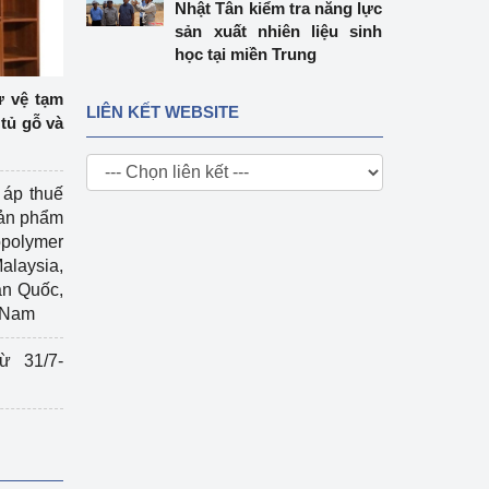
Nhật Tân kiểm tra năng lực
sản xuất nhiên liệu sinh
học tại miền Trung
ự vệ tạm
LIÊN KẾT WEBSITE
tủ gỗ và
 áp thuế
sản phẩm
polymer
Malaysia,
àn Quốc,
t Nam
ừ 31/7-