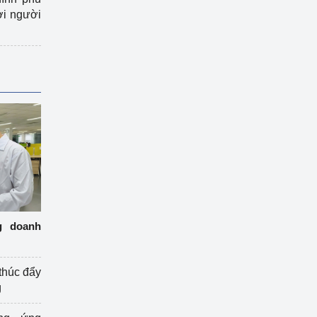
ợi người
g doanh
thúc đẩy
g